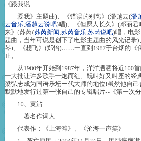
《跟我说
爱我》主题曲)、《错误的别离》(潘越云
(
潘
云音乐
,
潘越云说吧
)
唱)、《但愿人长久》(邓丽君
来》(苏芮
(
苏芮新闻
,
苏芮音乐
,
苏芮说吧
)
唱，电影
题曲，当年可说是创下了电影主题曲的风光记录)
琴)、《想飞》(郑怡)……一直到1987于台烟的
止。
从1980年开始到1987年，洋洋洒洒将近100
一大批让许多歌手一炮而红、既叫好又叫座的经
梁弘志成为国语乐坛一代大师的地位!虽然他自己曾
默默地发行过第一张自己的专辑唱片--《第一次
10、黄沾
著名作词人
代表作：《上海滩》、《沧海一声笑》
1、死亡原因：2004年11月24日，因肺癌病逝