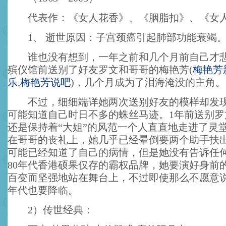
代表作：《女人花香》、《胭脂扣》、《女
1、 逝世原因：子宫颈癌引起肺部功能衰竭
谁也没有想到，一年之前和几个月前自己才悲
殡仪馆前送别了好友罗文和哥哥的梅艳芳
(
梅艳芳
乐
,
梅艳芳说吧
)
，几个月成为了泪海淹没的主角。
不过，细细端详她两次送别好友的模样却发现
可能知道自己时日不多的蛛丝马迹。1年前送别罗
还是保持着“大姐”的风范一个人直直地走进了灵
在哥哥的丧礼上，她几乎已经晕倒要两个助手扶
可能已经知道了自己的病情，但是她没有告诉任
80年代香港硕果仅存的霸权品牌，她要演好身前
百变而坚强地站在舞台上，不过即使那么不愿意
年代也要降临。
2）传世经典：