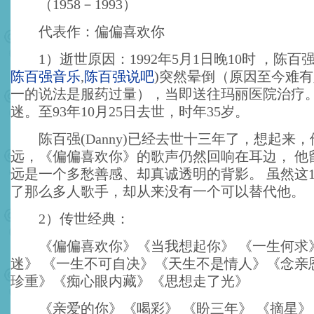
（1958－1993）
代表作：偏偏喜欢你
1）逝世原因：1992年5月1日晚10时 ，陈百
陈百强音乐
,
陈百强说吧
)
突然晕倒（原因至今难有
一的说法是服药过量），当即送往玛丽医院治疗
迷。至93年10月25日去世，时年35岁。
陈百强(Danny)已经去世十三年了，想起来
远，《偏偏喜欢你》的歌声仍然回响在耳边， 他
远是一个多愁善感、却真诚透明的背影。 虽然这1
了那么多人歌手，却从来没有一个可以替代他。
2）传世经典：
《偏偏喜欢你》《当我想起你》 《一生何求》
迷》 《一生不可自决》《天生不是情人》《念亲
珍重》《痴心眼内藏》《思想走了光》
《亲爱的你》《喝彩》 《盼三年》 《摘星》 