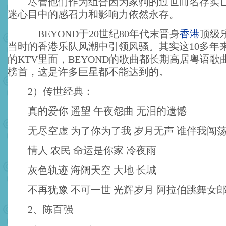
尽管他们作为组合因为家驹的过世而名存实亡
迷心目中的感召力和影响力依然永存。
BEYOND于20世纪80年代末晋身
香港
顶级
当时的香港乐队风潮中引领风骚。其实这10多年
的KTV里面，BEYOND的歌曲都长期高居粤语歌
榜首，这是许多巨星都不能达到的。
2）传世经典：
真的爱你 遥望 午夜怨曲 无泪的遗憾
无尽空虚 为了你为了我 岁月无声 谁伴我闯
情人 农民 命运是你家 冷夜雨
灰色轨迹 海阔天空 大地 长城
不再犹豫 不可一世 光辉岁月 阿拉伯跳舞女
2、陈百强