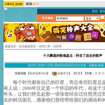
音乐
|
音
音乐搜索：
搜狐首页
>
音乐频道首页
>
乐评汇萃
>
乐评库
十大飘逝的歌魂盘点：怀念了远去的歌声
MUSIC.SOHU.COM 2006年09月08日10:10 作者：吴晓智 
页面功能 【
我来说两句(
0
)
】 【
收藏本文
】 【
推荐
】【字体：
大
中
小
每个时代都有自己的巨星，而总有些巨星总是
有人说：2006年注定是一个怀旧的年代，在这个
年头，让我们怀念起那一张张曾经在过往照亮过
去的鲜活面孔，感谢他们曾经带给我们的感动和