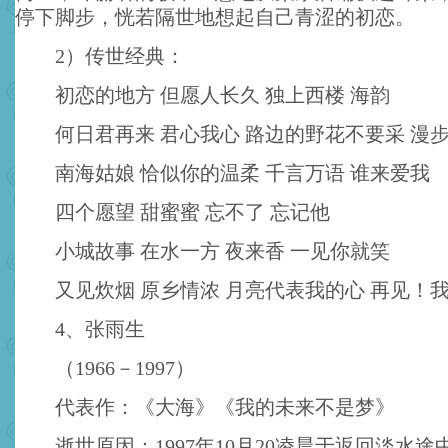
停下脚步，恍若隔世地想起自己青涩的初恋。
2）传世经典：
初恋的地方 但愿人长久 独上西楼 海韵
何日君再来 君心我心 路边的野花不要采 漫
南海姑娘 恰似你的温柔 千言万语 谁来爱我
四个愿望 甜蜜蜜 忘不了 忘记他
小城故事 在水一方 夜来香 一见你就笑
又见炊烟 原乡情浓 月亮代表我的心 再见！
4、张雨生
（1966－1997）
代表作：《大海》《我的未来不是梦》
逝世原因：1997年10月20凌晨于返回淡水途