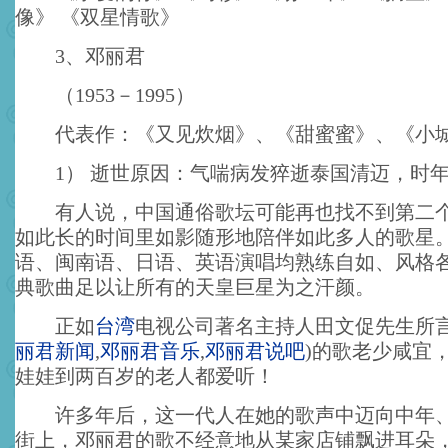
像》 《双星情歌》
3、邓丽君
（1953－1995）
代表作：《又见炊烟》、《甜蜜蜜》、《小
1） 逝世原因：气喘病发猝逝泰国清迈，时年
有人说，中国通俗歌坛可能再也找不到第二个
如此长的时间里如影随形地陪伴如此多人的歌星
语、闽南语、日语、英语演唱均熟练自如、风格
典歌曲足以让所有的天皇巨星为之汗颜。
正如
台湾
电视公司著名主持人田文促先生所
丽君新闻
,
邓丽君音乐
,
邓丽君说吧
)
的歌老少咸宜
娃娃到两百岁的老人都爱听！
许多年后，这一代人在她的歌声中迈向中年、
街上，邓丽君的歌不经意地从某家店铺飘进耳朵