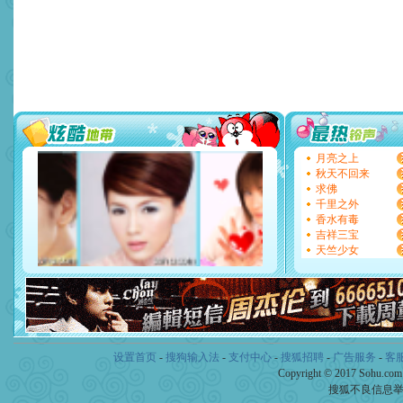
片叶子是希望，第三片叶子
送你一棵薰衣草，愿你新年
[圣诞节]
圣诞节到了，想想
你太多，只有给你五千万：
要平安！千万要知足！千万
[圣诞节]
不只这样的日子才
能正大光明地骚扰你,告诉你
天都要快乐噢!
[圣诞节]
奉上一颗祝福的心,
如意,快乐,鲜花,一切美好的
[元旦]
看到你我会触电；看
月亮之上
断电。爱你是我职业，想你
秋天不回来
你是我专业！水晶之恋祝你
求佛
[元旦]
如果上天让我许三个
千里之外
起；二是再生再世和你在一
香水有毒
离。水晶之恋祝你新年快乐
吉祥三宝
[元旦]
当我狠下心扭头离去
天竺少女
泣，这痛楚让我明白我多么
卖了。水晶之恋祝你新年快
[春节]
风柔雨润好月圆，半
颜！冬去春来似水如烟，劳
道一声平安！新年吉祥万事
[春节]
传说薰衣草有四片叶
片叶子是希望，第三片叶子
设置首页
-
搜狗输入法
-
支付中心
-
搜狐招聘
-
广告服务
-
客
送你一棵薰衣草，愿你新年
Copyright © 2017 Sohu.co
搜狐不良信息