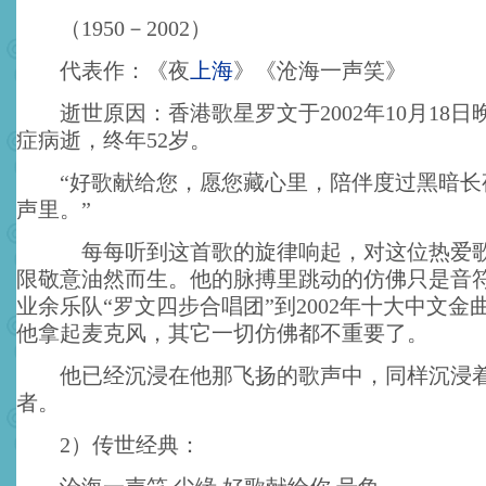
（1950－2002）
代表作：《夜
上海
》《沧海一声笑》
逝世原因：香港歌星罗文于2002年10月18日晚
症病逝，终年52岁。
“好歌献给您，愿您藏心里，陪伴度过黑暗长
声里。”
每每听到这首歌的旋律响起，对这位热爱歌
限敬意油然而生。他的脉搏里跳动的仿佛只是音符，
业余乐队“罗文四步合唱团”到2002年十大中文金
他拿起麦克风，其它一切仿佛都不重要了。
他已经沉浸在他那飞扬的歌声中，同样沉浸着
者。
2）传世经典：