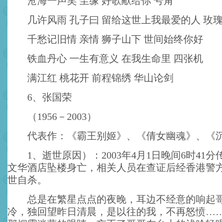
沧海一声笑 尘缘 好歌献给你 号角
几许风雨 孔子曰 留给这世上我最爱的人 玫
千愁记旧情 亲情 狮子山下 世间始终你好
铁血丹心 一生有意义 在我生命里 四张机
满江红 桃花开 前程锦绣 华山论剑
6、张国荣
（1956－2003）
代表作：《霸王别姬》、《倩女幽魂》、《
1、逝世原因）：2003年4月1日晚间6时41
文华酒店坠楼身亡，相关人员在查证后经香港警
世自杀。
总是在繁星点点的夜晚，耳边不经意的响起哥
冷，独回望昨日清晨，是以往的我，不再怒愤……