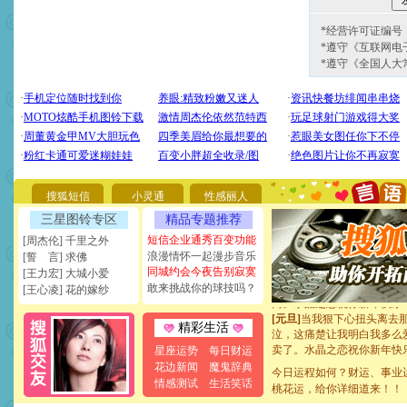
*经营许可证编号：京
*遵守《互联网电
*遵守《全国人大
[圣诞节]
圣诞节到了，想想
你太多，只有给你五千万：
要平安！千万要知足！千万
[圣诞节]
不只这样的日子才
能正大光明地骚扰你,告诉你
天都要快乐噢!
[圣诞节]
奉上一颗祝福的心,
如意,快乐,鲜花,一切美好的
搜狐短信
小灵通
性感丽人
[元旦]
看到你我会触电；看
三星图铃专区
精品专题推荐
断电。爱你是我职业，想你
短信企业通秀百变功能
[周杰伦] 千里之外
你是我专业！水晶之恋祝你
浪漫情怀一起漫步音乐
[誓 言] 求佛
[元旦]
如果上天让我许三个
同城约会今夜告别寂寞
起；二是再生再世和你在一
[王力宏] 大城小爱
敢来挑战你的球技吗？
离。水晶之恋祝你新年快乐
[王心凌] 花的嫁纱
[元旦]
当我狠下心扭头离去
泣，这痛楚让我明白我多么
精彩生活
卖了。水晶之恋祝你新年快
[春节]
风柔雨润好月圆，半
星座运势
每日财运
颜！冬去春来似水如烟，劳
花边新闻
魔鬼辞典
今日运程如何？财运、事业
道一声平安！新年吉祥万事
情感测试
生活笑话
桃花运，给你详细道来！！
[春节]
传说薰衣草有四片叶