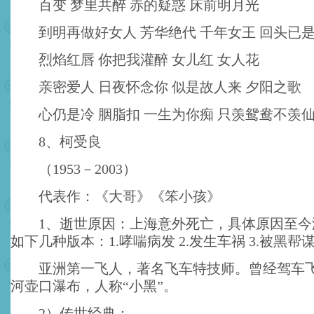
百变 梦里共醉 赤的疑惑 床前明月光
到明再做好女人 芳华绝代 千年女王 回头已
烈焰红唇 你把我灌醉 女儿红 女人花
亲密爱人 日夜怀念你 似是故人来 夕阳之歌
心仍是冷 胭脂扣 一生为你痴 只羡鸳鸯不羡
8、柯受良
（1953－2003）
代表作：《大哥》《笨小孩》
1、逝世原因：上海意外死亡，具体原因至今
如下几种版本：1.哮喘病发 2.发生车祸 3.被黑
亚洲第一飞人，著名飞车特技师。曾经驾车
河壶口瀑布，人称“小黑”。
2）传世经典：