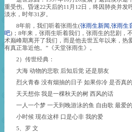
重受伤。昏迷22天后的11月12日，终因肺炎并
淡水，时年31岁。
8年前，我们听着张雨生
(
张雨生新闻
,
张雨生
吧
)
；8年来，张雨生听着我们，张雨生的悲剧，不
术巅峰期离开了我们，而是他去世五年以来，热
有真正靠近他。”《天堂张雨生》。
2）传世经典：
大海 动物的悲歌 后知后觉 还是朋友
烈火青春 没有烟抽的日子 如果你冷 是否真
天天想你 我是一棵秋天的树 西风的话
一人一个梦 一天到晚游泳的鱼 自由歌 最爱
小时候 现在这样 口是心非 我的爱
5、罗 文