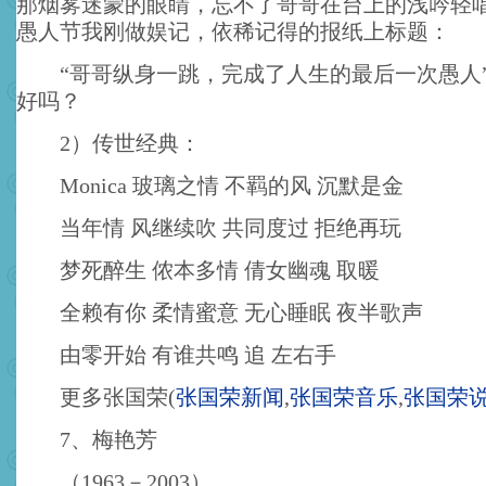
那烟雾迷蒙的眼睛，忘不了哥哥在台上的浅吟轻
愚人节我刚做娱记，依稀记得的报纸上标题：
“哥哥纵身一跳，完成了人生的最后一次愚人
好吗？
2）传世经典：
Monica 玻璃之情 不羁的风 沉默是金
当年情 风继续吹 共同度过 拒绝再玩
梦死醉生 侬本多情 倩女幽魂 取暖
全赖有你 柔情蜜意 无心睡眠 夜半歌声
由零开始 有谁共鸣 追 左右手
更多张国荣
(
张国荣新闻
,
张国荣音乐
,
张国荣
7、梅艳芳
（1963－2003）