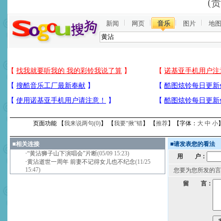
(
新闻
网页
音乐
图片
地
页面功能 【
我来说两句(
0
)
】 【
我要“揪”错
】 【
推荐
】【字体：
大
中
小
■
相关连接
■
请发表您的看法
·
“黄沾狮子山下演唱会”片断
(05/09 15:23)
用 户：
·
黄沾逝世一周年 前妻不记得女儿也不纪念
(11/25
15:47)
您要为您所发的言
留 言：