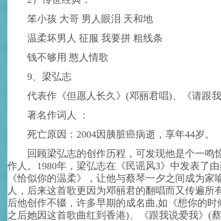
笨小孩 大哥 男人眼泪 天和地
温柔坏男人 征服 我要拼 粗线条
钱不够用 憨人情歌
9、梁弘志
代表作《但愿人长久》(邓丽君唱)、《请跟我
著名作词人 ：
死亡原因：2004因胰脏癌病逝，享年44岁。
回顾梁弘志的创作历程，可发现他是个一鸣惊
作人。1980年，梁弘志在《民谣风3》中发表了
《恰似你的温柔》，让他与蔡琴一夕之间成为家
人，后来这首歌更因为邓丽君的翻唱而又传遍所
后他创作不辍，许多早期的成名曲,如《想你的时
之后她因这首歌曲红到香港)、《跟我说爱我》(