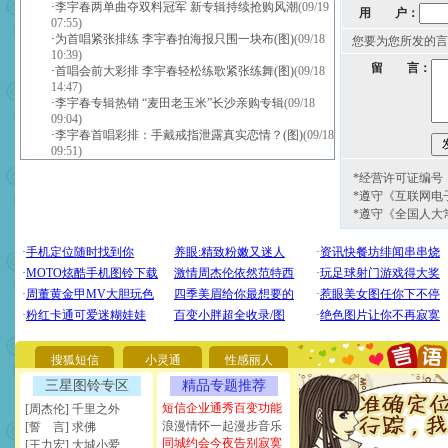
·
李宇春两单曲夺双料冠军 新专辑持续抢购风潮
(09/19
用 户：
07:55)
·
为首唱紧张排练 李宇春拍海报只围一块布(图)
(09/18
您要为您所发的言
10:39)
留 言：
·
首唱会前大彩排 李宇春轻松练歌紧张练舞(图)
(09/18
14:47)
·
李宇春专辑热销 “麦田老玉米”长沙亲购专辑
(09/18
09:04)
·
李宇春首唱彩排：手戴戒指泄露真实恋情？(图)
(09/18
09:51)
*经营许可证编号：京
*遵守《互联网电
*遵守《全国人大
[圣诞节]
圣诞节到了，想想
你太多，只有给你五千万：
要平安！千万要知足！千万
[圣诞节]
不只这样的日子才
能正大光明地骚扰你,告诉你
天都要快乐噢!
搜狐短信
小灵通
性感丽人
[圣诞节]
奉上一颗祝福的心,
如意,快乐,鲜花,一切美好的
三星图铃专区
精品专题推荐
[元旦]
看到你我会触电；看
短信企业通秀百变功能
[周杰伦] 千里之外
断电。爱你是我职业，想你
浪漫情怀一起漫步音乐
[誓 言] 求佛
你是我专业！水晶之恋祝你
同城约会今夜告别寂寞
[王力宏] 大城小爱