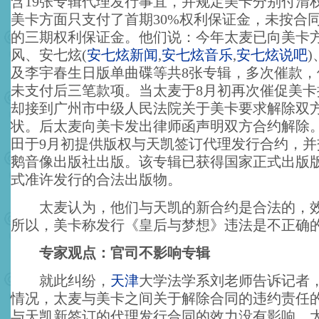
含19张专辑代理发行事宜，并规定美卡分别付清
美卡方面只支付了首期30%权利保证金，未按合
的三期权利保证金。他们说：今年太麦已向美卡
风、安七炫
(
安七炫新闻
,
安七炫音乐
,
安七炫说吧
)
及李宇春生日版单曲碟等共8张专辑，多次催款，
未支付后三笔款项。当太麦于8月初再次催促美卡
却接到广州市中级人民法院关于美卡要求解除双
状。后太麦向美卡发出律师函声明双方合约解除
田于9月初提供版权与天凯签订代理发行合约，并
鹅音像出版社出版。该专辑已获得国家正式出版
式准许发行的合法出版物。
太麦认为，他们与天凯的新合约是合法的，效
所以，美卡称发行《皇后与梦想》违法是不正确
专家观点：官司不影响专辑
就此纠纷，
天津
大学法学系刘老师告诉记者
情况，太麦与美卡之间关于解除合同的违约责任
与天凯新签订的代理发行合同的效力没有影响。