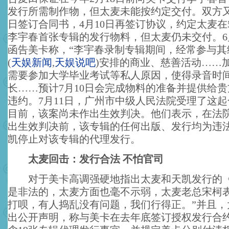
发行所需制作物，但太麦未能按约定交付。双方又
日签订合同书，4月10日再签订协议，约定太麦在
李宇春首张专辑的发行物料，但太麦仍未交付。6
函告美卡称，“李宇春录制专辑期间，经常参与其
(
天娱新闻
,
天娱说吧
)
安排的商业、慈善活动……
需要参加大学毕业考试等私人原因，使得录音时
长……预计7月10日会完成物料的准备并提供给贵
违约。7月11日，广州市中级人民法院受理了这
目前，该案尚未作出生效判决。他们表示，在法
出生效判决前，该专辑的任何出版、发行均为违
凯停止对该专辑的代理发行。
太麦回击：发行合法 不怕官司
对于美卡高调强硬地指出太麦和天凯发行的《
是非法的，太麦方面也毫不示弱，太麦老总宋柯表
打呗，有人捣乱没有问题，我们行得正。”并且，
出公开声明，称与美卡在去年底签订授权发行合