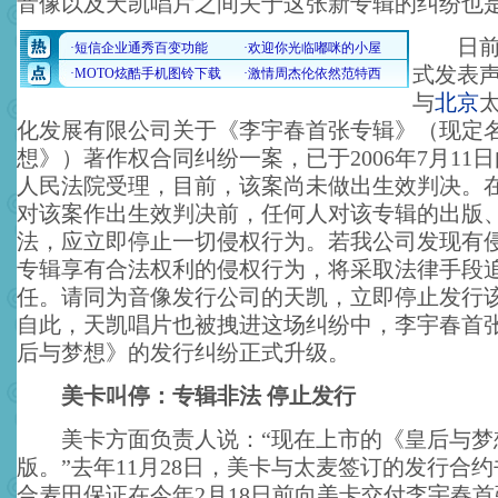
音像以及天凯唱片之间关于这张新专辑的纠纷也
日前，
式发表
与
北京
化发展有限公司关于《李宇春首张专辑》（现定
想》）著作权合同纠纷一案，已于2006年7月11日
人民法院受理，目前，该案尚未做出生效判决。
对该案作出生效判决前，任何人对该专辑的出版
法，应立即停止一切侵权行为。若我公司发现有
专辑享有合法权利的侵权行为，将采取法律手段
任。请同为音像发行公司的天凯，立即停止发行
自此，天凯唱片也被拽进这场纠纷中，李宇春首
后与梦想》的发行纠纷正式升级。
美卡叫停：专辑非法 停止发行
美卡方面负责人说：“现在上市的《皇后与梦
版。”去年11月28日，美卡与太麦签订的发行合
合麦田保证在今年2月18日前向美卡交付李宇春