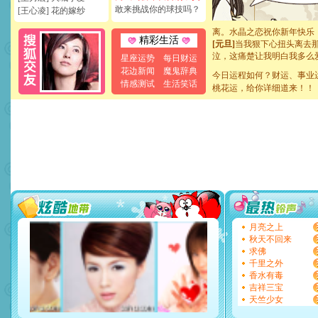
[元旦]
如果上天让我许三个
敢来挑战你的球技吗？
[王心凌] 花的嫁纱
起；二是再生再世和你在一
离。水晶之恋祝你新年快乐
[元旦]
当我狠下心扭头离去
精彩生活
泣，这痛楚让我明白我多么
星座运势
每日财运
卖了。水晶之恋祝你新年快
花边新闻
魔鬼辞典
[春节]
风柔雨润好月圆，半
今日运程如何？财运、事业
情感测试
生活笑话
颜！冬去春来似水如烟，劳
桃花运，给你详细道来！！
道一声平安！新年吉祥万事
[春节]
传说薰衣草有四片叶
片叶子是希望，第三片叶子
送你一棵薰衣草，愿你新年
[圣诞节]
圣诞节到了，想想
你太多，只有给你五千万：
要平安！千万要知足！千万
[圣诞节]
不只这样的日子才
能正大光明地骚扰你,告诉你
天都要快乐噢!
[圣诞节]
奉上一颗祝福的心,
月亮之上
如意,快乐,鲜花,一切美好的
秋天不回来
[元旦]
看到你我会触电；看
求佛
断电。爱你是我职业，想你
千里之外
你是我专业！水晶之恋祝你
香水有毒
[元旦]
如果上天让我许三个
吉祥三宝
起；二是再生再世和你在一
天竺少女
离。水晶之恋祝你新年快乐
[元旦]
当我狠下心扭头离去