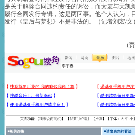
是关于解除合同违约责任的诉讼，而太麦与天凯
履行合同发行专辑，这是两回事。他个人认为，
发行《皇后与梦想》不是非法的。（记者刘宏/文
(
新闻
网页
音乐
图片
地
页面功能 【
我来说两句(
0
)
】 【
我要“揪”错
】 【
推荐
】【字体：
大
中
小
■
相关连接
■
请发表您的看法