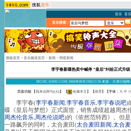
音乐
|
音
音乐搜索：
搜狐首页
>
音乐频道首页
>
新闻
>
明星新闻
李宇春新碟热卖中喊停 “皇后”纠纷正式升级
MUSIC.SOHU.COM 2006年09月19日13:56 来源：天津日报
页面功能 【
我来说两句(
(4)
)
】 【
收藏本文
】 【
推荐
】【字体：
大
中
李宇春
(
李宇春新闻
,
李宇春音乐
,
李宇春说吧
)
碟《皇后与梦想》正式面世，销售成绩超越周杰
周杰伦音乐
,
周杰伦说吧
)
的《依然范特西》。但是
一路飙升的同时，太合麦田
(
太合麦田新闻
,
太合麦