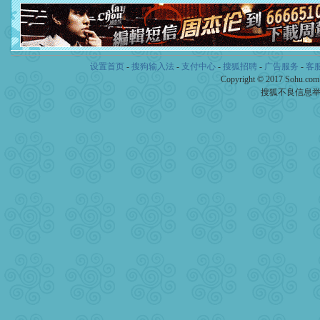
泣，这痛楚让我明白我多么
卖了。水晶之恋祝你新年快
[春节]
风柔雨润好月圆，半
颜！冬去春来似水如烟，劳
道一声平安！新年吉祥万事
设置首页
-
搜狗输入法
-
支付中心
-
搜狐招聘
-
广告服务
-
客
[春节]
传说薰衣草有四片叶
Copyright © 2017 Sohu.co
片叶子是希望，第三片叶子
搜狐不良信息
送你一棵薰衣草，愿你新年