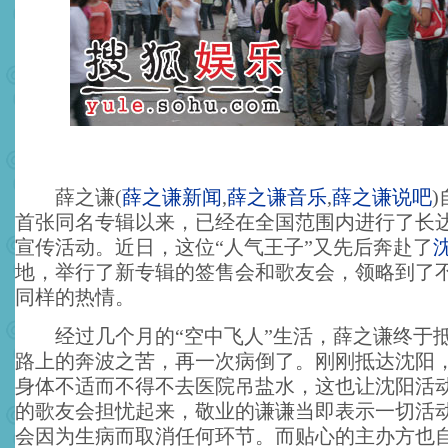
薛之谦
(
薛之谦新闻
,
薛之谦音乐
,
薛之谦说吧
)
首张同名专辑以来，已经在全国范围内进行了长达
宣传活动。近日，这位“人气王子”又先后奔赴了
地，举行了新专辑的签售会和歌友会，领略到了
同样的热情。
经过几个月的“空中飞人”生活，薛之谦终于
路上的奔波之苦，再一次病倒了。刚刚抵达沈阳
身体不适而不得不去医院吊盐水，这也让沈阳活
的歌友会担忧起来，敬业的谦谦当即表示一切活
会因为生病而取消任何环节。
而贴心的主办方也