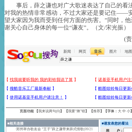
事后，薛之谦也对广大歌迷表达了自己的看法
对我的热情非常感动，不过大家还是要记住——
望大家因为我而受到任何方面的伤害。”同时，他
谢关心自己身体的每一位“谦友”。（文/宋光振）
(
新闻
网页
音乐
图片
地
页面功能 【
我来说两句(
0
)
】 【
我要“揪”错
】 【
推荐
】【字体：
大
中
小
■
相关连接
■
请发表您的看法
·
郑州举办歌友会 “王子”薛之谦带来薛式情歌
(09/21
用 户：