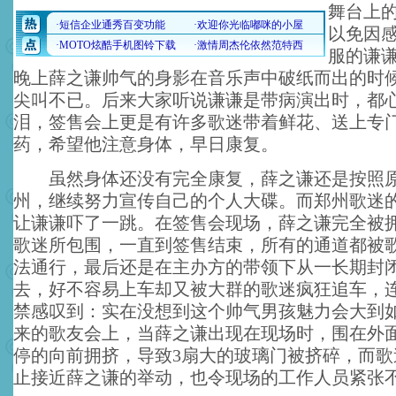
舞台上
以免因
服的谦
晚上薛之谦帅气的身影在音乐声中破纸而出的时
尖叫不已。后来大家听说谦谦是带病演出时，都
泪，签售会上更是有许多歌迷带着鲜花、送上专
药，希望他注意身体，早日康复。
虽然身体还没有完全康复，薛之谦还是按照原
州，继续努力宣传自己的个人大碟。而郑州歌迷
让谦谦吓了一跳。在签售会现场，薛之谦完全被
歌迷所包围，一直到签售结束，所有的通道都被
法通行，最后还是在主办方的带领下从一长期封
去，好不容易上车却又被大群的歌迷疯狂追车，
禁感叹到：实在没想到这个帅气男孩魅力会大到
来的歌友会上，当薛之谦出现在现场时，围在外
停的向前拥挤，导致3扇大的玻璃门被挤碎，而歌
止接近薛之谦的举动，也令现场的工作人员紧张