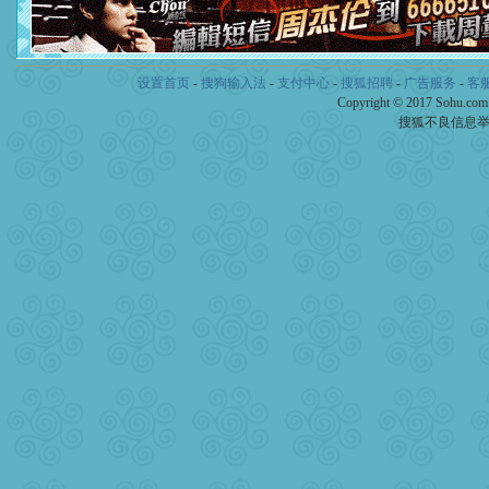
[元旦]
当我狠下心扭头离去
泣，这痛楚让我明白我多么
卖了。水晶之恋祝你新年快
[春节]
风柔雨润好月圆，半
颜！冬去春来似水如烟，劳
设置首页
-
搜狗输入法
-
支付中心
-
搜狐招聘
-
广告服务
-
客
道一声平安！新年吉祥万事
Copyright © 2017 Sohu.co
[春节]
传说薰衣草有四片叶
搜狐不良信息
片叶子是希望，第三片叶子
送你一棵薰衣草，愿你新年