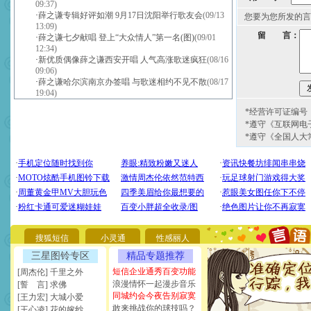
09:37)
·
薛之谦专辑好评如潮 9月17日沈阳举行歌友会
(09/13
您要为您所发的言
13:09)
留 言：
·
薛之谦七夕献唱 登上“大众情人”第一名(图)
(09/01
12:34)
·
新优质偶像薛之谦西安开唱 人气高涨歌迷疯狂
(08/16
09:06)
·
薛之谦哈尔滨南京办签唱 与歌迷相约不见不散
(08/17
19:04)
*经营许可证编号：京
*遵守《互联网电
*遵守《全国人大
[圣诞节]
圣诞节到了，想想
你太多，只有给你五千万：
要平安！千万要知足！千万
[圣诞节]
不只这样的日子才
能正大光明地骚扰你,告诉你
搜狐短信
小灵通
性感丽人
天都要快乐噢!
三星图铃专区
精品专题推荐
[圣诞节]
奉上一颗祝福的心,
短信企业通秀百变功能
如意,快乐,鲜花,一切美好的
[周杰伦] 千里之外
[元旦]
看到你我会触电；看
浪漫情怀一起漫步音乐
[誓 言] 求佛
断电。爱你是我职业，想你
同城约会今夜告别寂寞
[王力宏] 大城小爱
你是我专业！水晶之恋祝你
敢来挑战你的球技吗？
[王心凌] 花的嫁纱