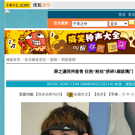
音乐
|
音
音乐搜索：
搜狐首页
>
音乐频道首页
>
新闻
>
明星新闻
薛之谦郑州签售 狂热“粉丝”挤碎3扇玻璃门
MUSIC.SOHU.COM 2006年09月21日13:45 来源：搜
页面功能 【
我来说两句(
0
)
】 【
收藏本文
】 【
推荐
】【字体：
大
中
小