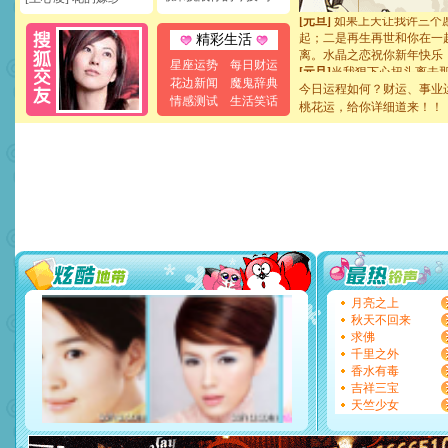
[元旦]
如果上天让我许三个
起；二是再生再世和你在一
精彩生活
离。水晶之恋祝你新年快乐
[元旦]
当我狠下心扭头离去
星座运势
每日财运
泣，这痛楚让我明白我多么
花边新闻
魔鬼辞典
今日运程如何？财运、事业
卖了。水晶之恋祝你新年快
情感测试
生活笑话
桃花运，给你详细道来！！
[春节]
风柔雨润好月圆，半
颜！冬去春来似水如烟，劳
道一声平安！新年吉祥万事
[春节]
传说薰衣草有四片叶
片叶子是希望，第三片叶子
送你一棵薰衣草，愿你新年
[圣诞节]
圣诞节到了，想想
你太多，只有给你五千万：
要平安！千万要知足！千万
[圣诞节]
不只这样的日子才
能正大光明地骚扰你,告诉你
天都要快乐噢!
月亮之上
[圣诞节]
奉上一颗祝福的心,
秋天不回来
如意,快乐,鲜花,一切美好的
求佛
[元旦]
看到你我会触电；看
千里之外
断电。爱你是我职业，想你
香水有毒
你是我专业！水晶之恋祝你
吉祥三宝
[元旦]
如果上天让我许三个
天竺少女
起；二是再生再世和你在一
离。水晶之恋祝你新年快乐