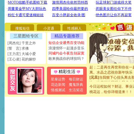
[圣诞节]
圣诞节到了，想想
你太多，只有给你五千万：
要平安！千万要知足！千万
[圣诞节]
不只这样的日子才
能正大光明地骚扰你,告诉你
搜狐短信
小灵通
性感丽人
天都要快乐噢!
[圣诞节]
奉上一颗祝福的心,
三星图铃专区
精品专题推荐
如意,快乐,鲜花,一切美好的
短信企业通秀百变功能
[周杰伦] 千里之外
[元旦]
看到你我会触电；看
浪漫情怀一起漫步音乐
[誓 言] 求佛
断电。爱你是我职业，想你
同城约会今夜告别寂寞
[王力宏] 大城小爱
你是我专业！水晶之恋祝你
敢来挑战你的球技吗？
[王心凌] 花的嫁纱
[元旦]
如果上天让我许三个
起；二是再生再世和你在一
离。水晶之恋祝你新年快乐
精彩生活
[元旦]
当我狠下心扭头离去
星座运势
每日财运
泣，这痛楚让我明白我多么
花边新闻
魔鬼辞典
卖了。水晶之恋祝你新年快
今日运程如何？财运、事业
情感测试
生活笑话
[春节]
风柔雨润好月圆，半
桃花运，给你详细道来！！
颜！冬去春来似水如烟，劳
道一声平安！新年吉祥万事
[春节]
传说薰衣草有四片叶
片叶子是希望，第三片叶子
送你一棵薰衣草，愿你新年
[圣诞节]
圣诞节到了，想想
你太多，只有给你五千万：
要平安！千万要知足！千万