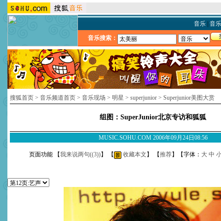
音乐
|
音
音乐搜索：
搜狐首页
>
音乐频道首页
>
音乐现场
>
明星
>
superjunior
>
Superjunior美图大赏
组图：SuperJunior北京专访和狐狐
MUSIC.SOHU.COM 2006年09月24日08:56
页面功能 【
我来说两句(
(3)
)
】 【
收藏本文
】 【
推荐
】【字体：
大
中