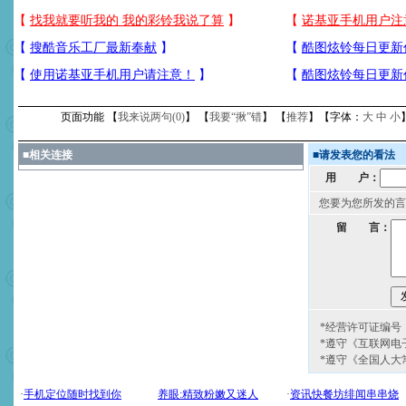
页面功能 【
我来说两句(
0
)
】 【
我要“揪”错
】 【
推荐
】【字体：
大
中
小
■
相关连接
■
请发表您的看法
用 户：
您要为您所发的言
留 言：
*经营许可证编号：京
*遵守《互联网电
*遵守《全国人大