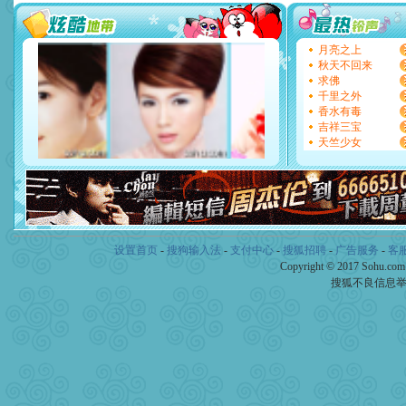
[圣诞节]
不只这样的日子才
能正大光明地骚扰你,告诉你
天都要快乐噢!
月亮之上
[圣诞节]
奉上一颗祝福的心,
秋天不回来
如意,快乐,鲜花,一切美好的
求佛
[元旦]
看到你我会触电；看
千里之外
断电。爱你是我职业，想你
香水有毒
你是我专业！水晶之恋祝你
吉祥三宝
[元旦]
如果上天让我许三个
天竺少女
起；二是再生再世和你在一
离。水晶之恋祝你新年快乐
[元旦]
当我狠下心扭头离去
泣，这痛楚让我明白我多么
卖了。水晶之恋祝你新年快
[春节]
风柔雨润好月圆，半
颜！冬去春来似水如烟，劳
设置首页
-
搜狗输入法
-
支付中心
-
搜狐招聘
-
广告服务
-
客
道一声平安！新年吉祥万事
Copyright © 2017 Sohu.co
[春节]
传说薰衣草有四片叶
搜狐不良信息
片叶子是希望，第三片叶子
送你一棵薰衣草，愿你新年