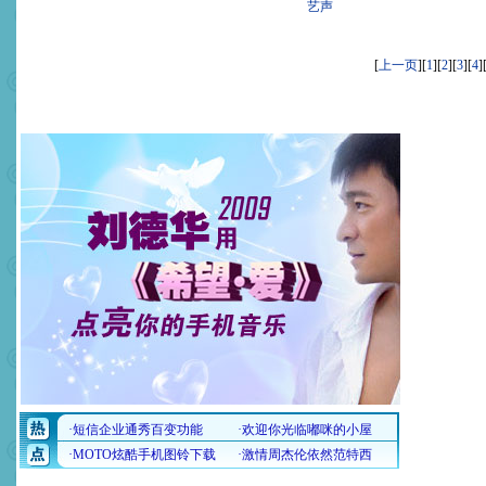
艺声
[
上一页
][
1
][
2
][
3
][
4
]