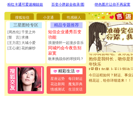
千万要健康！千万要平
要忘记我！
[圣诞节]
不只这样的日子
搜狐短信
小灵通
性感丽人
日子才能正大光明地骚扰
新年要快乐!天天都要快
三星图铃专区
精品专题推荐
[圣诞节]
奉上一颗祝福的
短信企业通秀百变
[周杰伦] 千里之外
里,愿幸福,如意,快乐,
功能
[誓 言] 求佛
在.圣诞快乐!
[王力宏] 大城小爱
浪漫情怀一起漫步音乐
[元旦]
看到你我会触电
同城约会今夜告别
[王心凌] 花的嫁纱
有你我会断电。爱你是
寂寞
抱你是我特长，吻你是
敢来挑战你的球技吗？
年快乐
[元旦]
如果上天让我许
精彩生活
和你在一起；二是再生
今日运程如何？财运、事业
生三世和你不再分离。
星座运势
每日财运
桃花运，给你详细道来！！
[元旦]
当我狠下心扭头
花边新闻
魔鬼辞典
无助地哭泣，这痛楚让
情感测试
生活笑话
身抱住你：这猪不卖了
乐。
[春节]
风柔雨润好月圆
尽显开心颜！冬去春来
欢！听一曲轻歌，道一
愿
[春节]
传说薰衣草有四
仰，第二片叶子是希望