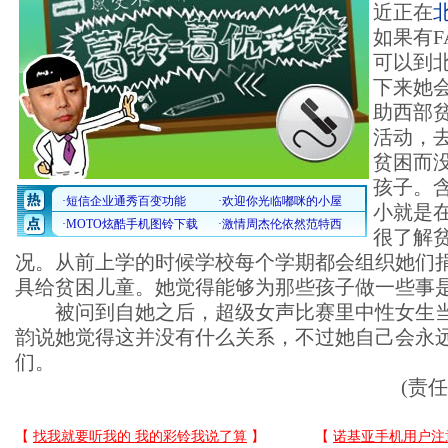
近正在
如果有F
可以到
下来她
助西部
活动，
贫困而
孩子。
小就是
很了解
况。从前上学的时候学校每个学期都会组织她们
具给贫困儿童。她觉得能够为那些孩子做一些事
被问到自她之后，超级女声比赛里中性女生当
韵说她觉得这并没有什么关系，不过她自己会永
们。
(责