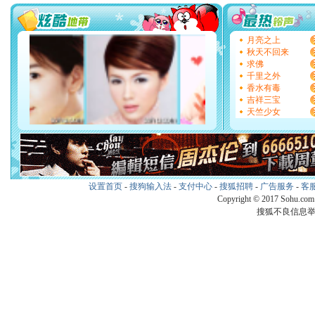
四片叶子是幸运。 送你
乐！
[圣诞节]
圣诞节到了，
月亮之上
不打算给你太多，只有
秋天不回来
千万要健康！千万要平
求佛
要忘记我！
千里之外
[圣诞节]
不只这样的日子
香水有毒
日子才能正大光明地骚扰
吉祥三宝
新年要快乐!天天都要快
天竺少女
[圣诞节]
奉上一颗祝福的
里,愿幸福,如意,快乐,
在.圣诞快乐!
[元旦]
看到你我会触电
有你我会断电。爱你是
抱你是我特长，吻你是
设置首页
-
搜狗输入法
-
支付中心
-
搜狐招聘
-
广告服务
-
客
年快乐
Copyright © 2017 Sohu.co
[元旦]
如果上天让我许
搜狐不良信息
和你在一起；二是再生
生三世和你不再分离。
[元旦]
当我狠下心扭头
无助地哭泣，这痛楚让
身抱住你：这猪不卖了
乐。
[春节]
风柔雨润好月圆
尽显开心颜！冬去春来