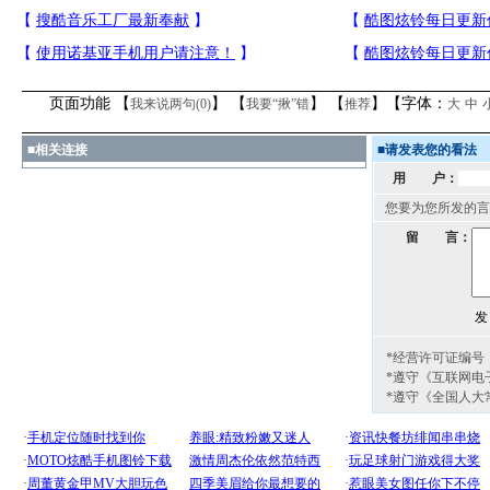
页面功能 【
】 【
】 【
】【字体：
我来说两句(
0
)
我要“揪”错
推荐
大
中
■
相关连接
■
请发表您的看法
用 户：
您要为您所发的言
留 言：
*经营许可证编号：京
*遵守《互联网电
*遵守《全国人大
[圣诞节]
圣诞节到了，
不打算给你太多，只有