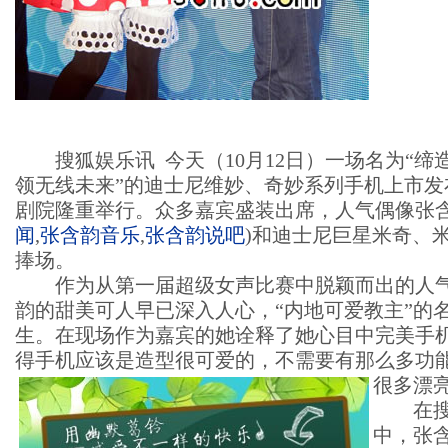
搜狐娱乐讯 今天（10月12日）一场名为“缔
领无线未来”的迪士尼维妙、奇妙系列手机上市发
剧院隆重举行。众多嘉宾盛装出席，人气偶像张
闻
,
张含韵音乐
,
张含韵说吧
)
和迪士尼巨星米奇、
捧场。
作为从第一届超级女声比赛中脱颖而出的人气
韵的甜美可人早已深入人心，“内地可爱教主”的
生。在现场作为嘉宾的她诠释了她心目中完美手
得手机应该是造型很可爱的，不需要有那么多功
很多漂
在搜
中，张