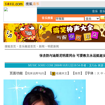
音乐
|
音
音乐搜索：
搜狐首页
>
音乐频道首页
>
新闻
>
明星新闻
张含韵与迪斯尼明星同台 可爱教主永远挺超
MUSIC.SOHU.COM 2006年10月12日18:54 作者：文/Lily 
页面功能 【
】 【
】 【
】【字体：
我来说两句(
0
)
收藏本文
推荐
大
中