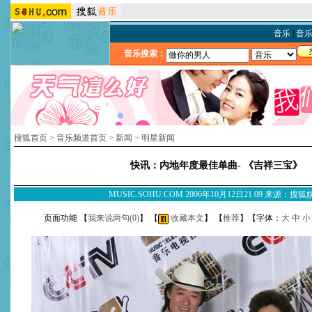
音乐
|
音
音乐搜索：
搜狐首页
>
音乐频道首页
>
新闻
>
明星新闻
快讯：内地年度最佳单曲- 《吉祥三宝》
MUSIC.SOHU.COM 2006年10月12日21:09 来源：搜
页面功能 【
我来说两句(
0
)
】 【
收藏本文
】 【
推荐
】【字体：
大
中
小