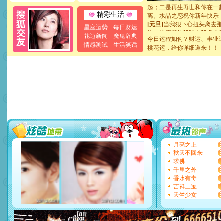
起；二是再生再世和你在一
离。水晶之恋祝你新年快乐
精彩生活
[元旦]
当我狠下心扭头离去
星座运势
每日财运
泣，这痛楚让我明白我多么
花边新闻
魔鬼辞典
卖了。水晶之恋祝你新年快
今日运程如何？财运、事业
情感测试
生活笑话
[春节]
风柔雨润好月圆，半
桃花运，给你详细道来！！
颜！冬去春来似水如烟，劳
道一声平安！新年吉祥万事
[春节]
传说薰衣草有四片叶
片叶子是希望，第三片叶子
送你一棵薰衣草，愿你新年
[圣诞节]
圣诞节到了，想想
你太多，只有给你五千万：
要平安！千万要知足！千万
[圣诞节]
不只这样的日子才
能正大光明地骚扰你,告诉你
天都要快乐噢!
月亮之上
[圣诞节]
奉上一颗祝福的心,
秋天不回来
如意,快乐,鲜花,一切美好的
求佛
[元旦]
看到你我会触电；看
千里之外
断电。爱你是我职业，想你
香水有毒
你是我专业！水晶之恋祝你
吉祥三宝
[元旦]
如果上天让我许三个
天竺少女
起；二是再生再世和你在一
离。水晶之恋祝你新年快乐
[元旦]
当我狠下心扭头离去