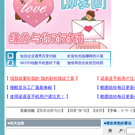
页面功能 【
我来说两句(
0
)
】 【
我要“揪”错
】 【
推荐
】【字体：
大
中
小
■
相关连接
■
请发表您的看法
用 户：