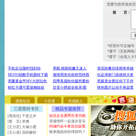
您要为您所发的言
留 言：
*经营许可证编号：京
*遵守《互联网电
*遵守《全国人大
[圣诞节]
圣诞节到了，想想
你太多，只有给你五千万：
要平安！千万要知足！千万
[圣诞节]
不只这样的日子才
能正大光明地骚扰你,告诉你
搜狐短信
小灵通
性感丽人
天都要快乐噢!
[圣诞节]
奉上一颗祝福的心,
三星图铃专区
精品专题推荐
如意,快乐,鲜花,一切美好的
短信企业通秀百变功能
[周杰伦] 千里之外
[元旦]
看到你我会触电；看
浪漫情怀一起漫步音乐
[誓 言] 求佛
断电。爱你是我职业，想你
同城约会今夜告别寂寞
[王力宏] 大城小爱
你是我专业！水晶之恋祝你
敢来挑战你的球技吗？
[王心凌] 花的嫁纱
[元旦]
如果上天让我许三个