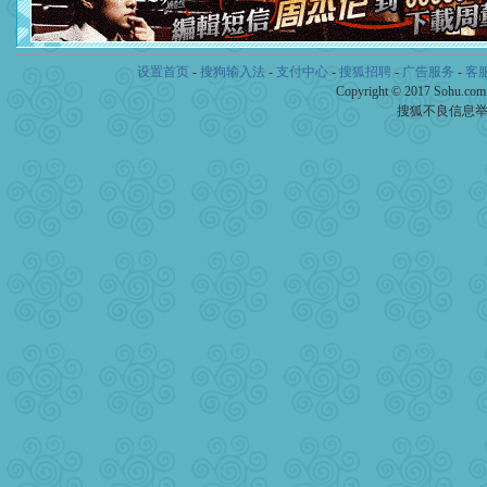
泣，这痛楚让我明白我多么
卖了。水晶之恋祝你新年快
[春节]
风柔雨润好月圆，半
颜！冬去春来似水如烟，劳
设置首页
-
搜狗输入法
-
支付中心
-
搜狐招聘
-
广告服务
-
客
道一声平安！新年吉祥万事
Copyright © 2017 Sohu.co
[春节]
传说薰衣草有四片叶
搜狐不良信息
片叶子是希望，第三片叶子
送你一棵薰衣草，愿你新年