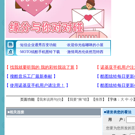
页面功能 【
我来说两句(
0
)
】 【
我要“揪”错
】 【
推荐
】【字体：
大
中
小
■
相关连接
■
请发表您的看法
用 户：
您要为您所发的言