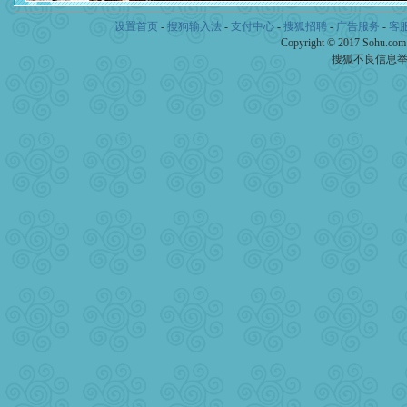
颜！冬去春来似水如烟，劳
道一声平安！新年吉祥万事
设置首页
-
搜狗输入法
-
支付中心
-
搜狐招聘
-
广告服务
-
客
[春节]
传说薰衣草有四片叶
Copyright © 2017 Sohu.co
片叶子是希望，第三片叶子
搜狐不良信息
送你一棵薰衣草，愿你新年