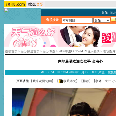
音乐
|
音
音乐搜索：
搜狐首页
>
音乐频道首页
>
音乐专题
>
2006年度CCTV-MTV音乐盛典
>
现场图片
内地最受欢迎女歌手-金海心
MUSIC.SOHU.COM 2006年10月13日08:37 来源：搜
页面功能 【
我来说两句(
0
)
】 【
收藏本文
】 【
推荐
】【字体：
大
中
小