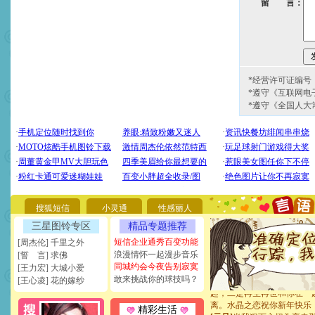
留 言：
*经营许可证编号：京
*遵守《互联网电
*遵守《全国人大
[圣诞节]
圣诞节到了，想想
你太多，只有给你五千万：
要平安！千万要知足！千万
[圣诞节]
不只这样的日子才
能正大光明地骚扰你,告诉你
天都要快乐噢!
搜狐短信
小灵通
性感丽人
[圣诞节]
奉上一颗祝福的心,
三星图铃专区
精品专题推荐
如意,快乐,鲜花,一切美好的
[元旦]
看到你我会触电；看
短信企业通秀百变功能
[周杰伦] 千里之外
断电。爱你是我职业，想你
浪漫情怀一起漫步音乐
[誓 言] 求佛
你是我专业！水晶之恋祝你
同城约会今夜告别寂寞
[王力宏] 大城小爱
[元旦]
如果上天让我许三个
敢来挑战你的球技吗？
[王心凌] 花的嫁纱
起；二是再生再世和你在一
离。水晶之恋祝你新年快乐
精彩生活
[元旦]
当我狠下心扭头离去