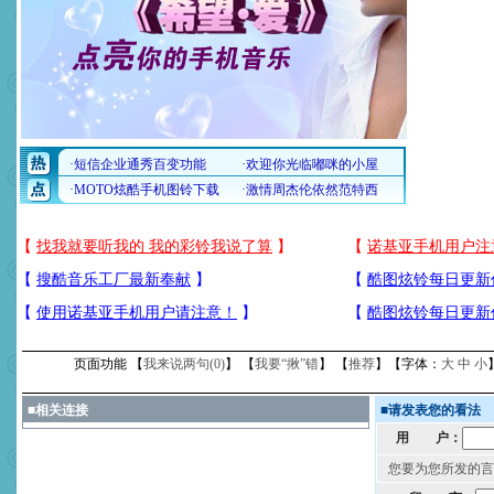
页面功能 【
我来说两句(
0
)
】 【
我要“揪”错
】 【
推荐
】【字体：
大
中
小
■
相关连接
■
请发表您的看法
用 户：
您要为您所发的言