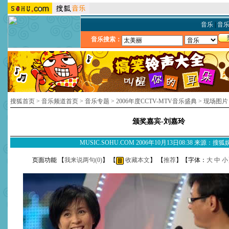
音乐
|
音
音乐搜索：
搜狐首页
>
音乐频道首页
>
音乐专题
>
2006年度CCTV-MTV音乐盛典
>
现场图片
颁奖嘉宾-刘嘉玲
MUSIC.SOHU.COM 2006年10月13日08:38 来源：搜
页面功能 【
我来说两句(
0
)
】 【
收藏本文
】 【
推荐
】【字体：
大
中
小