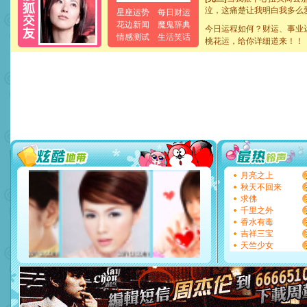
泣，这痛楚让我明白我多么
星座运势
每日财运
卖了。水晶之恋祝你新年快
花边新闻
魔鬼辞典
[春节]
今日运程如何？财运、事业
风柔雨润好月圆，半
情感测试
生活笑话
颜！冬去春来似水如烟，劳
桃花运，给你详细道来！！
道一声平安！新年吉祥万事
[春节]
传说薰衣草有四片叶
片叶子是希望，第三片叶子
送你一棵薰衣草，愿你新年
[圣诞节]
圣诞节到了，想想
你太多，只有给你五千万：
要平安！千万要知足！千万
[圣诞节]
不只这样的日子才
能正大光明地骚扰你,告诉你
天都要快乐噢!
[圣诞节]
奉上一颗祝福的心,
月亮之上
如意,快乐,鲜花,一切美好的
秋天不回来
[元旦]
看到你我会触电；看
求佛
断电。爱你是我职业，想你
千里之外
你是我专业！水晶之恋祝你
香水有毒
[元旦]
如果上天让我许三个
吉祥三宝
起；二是再生再世和你在一
天竺少女
离。水晶之恋祝你新年快乐
[元旦]
当我狠下心扭头离去
泣，这痛楚让我明白我多么
卖了。水晶之恋祝你新年快
[春节]
风柔雨润好月圆，半