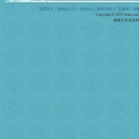
颜！冬去春来似水如烟，劳
道一声平安！新年吉祥万事
设置首页
-
搜狗输入法
-
支付中心
-
搜狐招聘
-
广告服务
-
客
[春节]
传说薰衣草有四片叶
Copyright © 2017 Sohu.co
片叶子是希望，第三片叶子
搜狐不良信息
送你一棵薰衣草，愿你新年