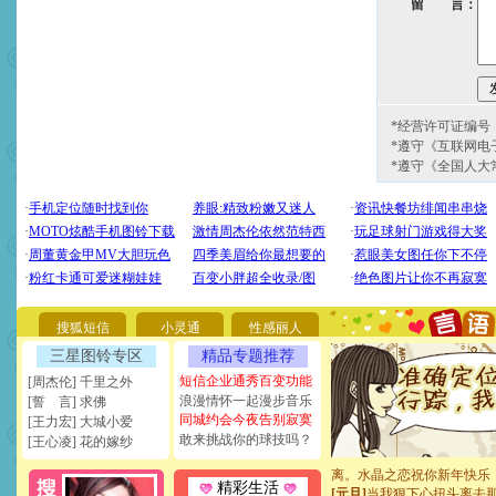
留 言：
*经营许可证编号：京
*遵守《互联网电
*遵守《全国人大
[圣诞节]
圣诞节到了，想想
你太多，只有给你五千万：
要平安！千万要知足！千万
[圣诞节]
不只这样的日子才
能正大光明地骚扰你,告诉你
天都要快乐噢!
搜狐短信
小灵通
性感丽人
[圣诞节]
奉上一颗祝福的心,
如意,快乐,鲜花,一切美好的
三星图铃专区
精品专题推荐
[元旦]
看到你我会触电；看
短信企业通秀百变功能
[周杰伦] 千里之外
断电。爱你是我职业，想你
浪漫情怀一起漫步音乐
[誓 言] 求佛
你是我专业！水晶之恋祝你
同城约会今夜告别寂寞
[王力宏] 大城小爱
[元旦]
如果上天让我许三个
敢来挑战你的球技吗？
[王心凌] 花的嫁纱
起；二是再生再世和你在一
离。水晶之恋祝你新年快乐
[元旦]
当我狠下心扭头离去
精彩生活