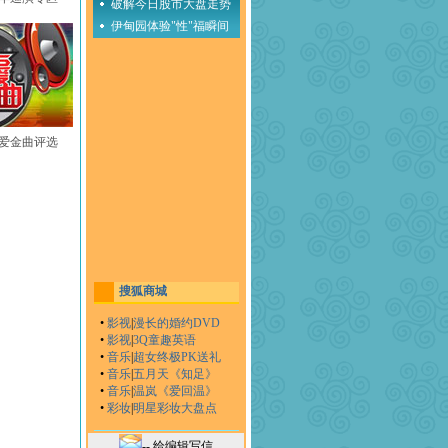
破解今日股市大盘走势
伊甸园体验"性"福瞬间
至爱金曲评选
搜狐商城
•
影视
|
漫长的婚约DVD
•
影视
|
3Q童趣英语
•
音乐
|
超女终极PK送礼
•
音乐
|
五月天《知足》
•
音乐
|
温岚《爱回温》
•
彩妆
|
明星彩妆大盘点
-- 给编辑写信