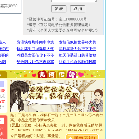
演嘉宾
(09/30
*经营许可证编号：京ICP00000008号
*遵守《互联网电子公告服务管理规定》
*遵守《全国人大常委会互联网安全的规定》
[圣诞节]
圣诞节到了，想想没什么送给你的，又不打算给
你太多，只有给你五千万：千万快乐！千万要健康！千万
要平安！千万要知足！千万不要忘记我！
[圣诞节]
不只这样的日子才会想起你,而是这样的日子才
能正大光明地骚扰你,告诉你,圣诞要快乐!新年要快乐!天
天都要快乐噢!
人
[圣诞节]
奉上一颗祝福的心,在这个特别的日子里,愿幸福,
如意,快乐,鲜花,一切美好的祝愿与你同在.圣诞快乐!
[元旦]
看到你我会触电；看不到你我要充电；没有你我会
功能
断电。爱你是我职业，想你是我事业，抱你是我特长，吻
音乐
你是我专业！水晶之恋祝你新年快乐
寂寞
[元旦]
如果上天让我许三个愿望，一是今生今世和你在一
吗？
起；二是再生再世和你在一起；三是三生三世和你不再分
离。水晶之恋祝你新年快乐
[元旦]
当我狠下心扭头离去那一刻，你在我身后无助地哭
泣，这痛楚让我明白我多么爱你。我转身抱住你：这猪不
运
卖了。水晶之恋祝你新年快乐。
典
今日运程如何？财运、事业运、
[春节]
风柔雨润好月圆，半岛铁盒伴身边，每日尽显开心