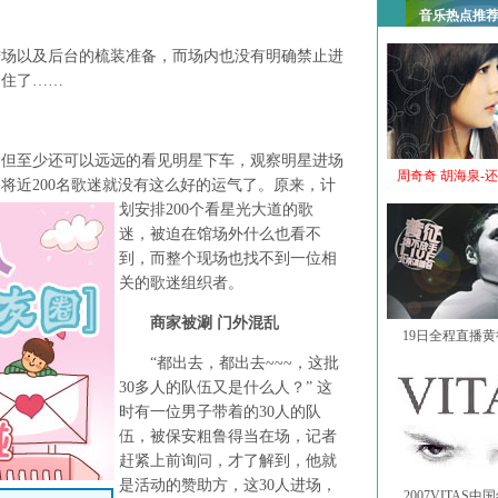
音乐热点推
以及后台的梳装准备，而场内也没有明确禁止进
挡住了……
至少还可以远远的看见明星下车，观察明星进场
周奇奇 胡海泉-
将近200名歌迷就没有这么好的运气了。
原来，计
划安排200个看星光大道的歌
迷，被迫在馆场外什么也看不
到，而整个现场也找不到一位相
关的歌迷组织者。
商家被涮 门外混乱
19日全程直播
“都出去，都出去~~~，这批
30多人的队伍又是什么人？” 这
时有一位男子带着的30人的队
伍，被保安粗鲁得当在场，记者
赶紧上前询问，才了解到，他就
是活动的赞助方，这30人进场，
2007VITAS