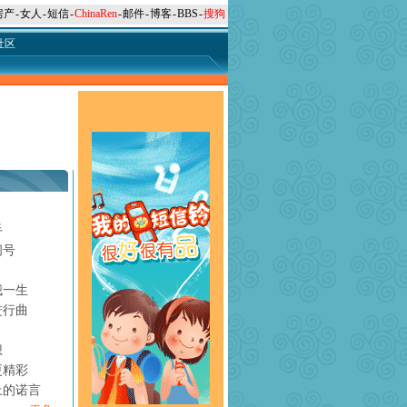
房产
-
女人
-
短信
-
ChinaRen
-
邮件
-
博客
-
BBS
-
搜狗
社区
手
问号
月
我一生
进行曲
想
更精彩
上的诺言