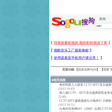
新闻
页面功能 【
我来说两句(
0
)
】 【
我要“
■
相关连接
·
来的明星人人获奖 CCTV-MTV音乐盛
(10/13 10:43)
·
第八届CCTV－MTV音乐盛典获奖名单
22:40)
·
CCTV-MTV盛典颁奖礼今晚举行 大牌
(10/12 18:11)
·
古典时尚将携MV《2008》出席CCTV-