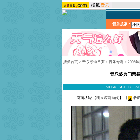
音乐搜索：
搜狐首页
>
音乐频道首页
>
音乐专题
>
2006
音乐盛典门票惹
MUSIC.SOHU.CO
页面功能 【
我来说两句(
0
)
】 【
收