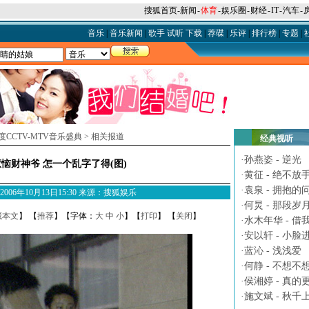
搜狐首页
-
新闻
-
体育
-
娱乐圈
-
财经
-
IT
-
汽车
-
音乐
|
音乐新闻
|
歌手
试听
下载
|
荐碟
|
乐评
|
排行榜
|
专题
|
年度CCTV-MTV音乐盛典
>
相关报道
经典视听
·
孙燕姿 - 逆光
恼财神爷 怎一个乱字了得(图)
·
黄征 - 绝不放
·
袁泉 - 拥抱的
M 2006年10月13日15:30 来源：搜狐娱乐
·
何炅 - 那段岁
藏本文
】 【
推荐
】【字体：
大
中
小
】【
打印
】 【
关闭
】
·
水木年华 - 借
·
安以轩 - 小脸
·
蓝沁 - 浅浅爱
·
何静 - 不想不
·
侯湘婷 - 真的
·
施文斌 - 秋千