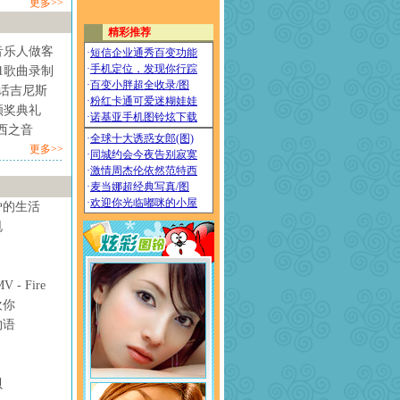
更多>>
音乐人做客
1歌曲录制
情话吉尼斯
颁奖典礼
西之音
更多>>
妒的生活
甩
- Fire
欢你
物语
贝