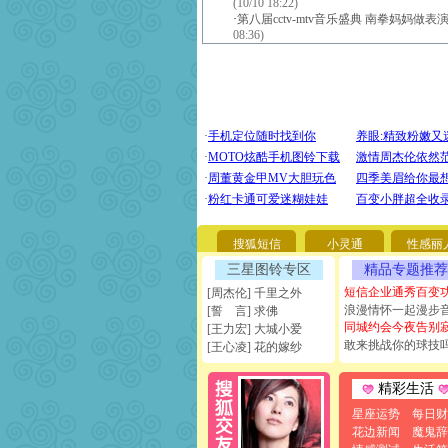
(10/10 18:22)
·
第八届cctv-mtv音乐盛典 南拳妈妈做表
08:36)
搜狐短信
小灵通
性感丽
三星图铃专区
精品专题推荐
短信企业通秀百变
[周杰伦] 千里之外
浪漫情怀一起漫步
[誓 言] 求佛
同城约会今夜告别
[王力宏] 大城小爱
敢来挑战你的球技
[王心凌] 花的嫁纱
精彩生活
星座运势
每日财
花边新闻
魔鬼辞