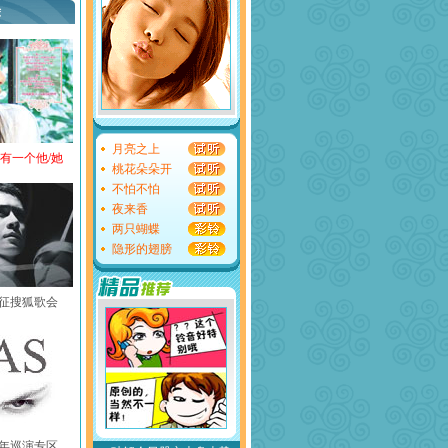
荐
月亮之上
还有一个他/她
桃花朵朵开
不怕不怕
夜来香
两只蝴蝶
隐形的翅膀
黄征搜狐歌会
中国年巡演专区