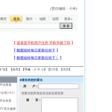
(责任编辑：小米)
网页
音乐
图片
地图
说吧
更多»
揪”错
】 【
推荐
】【字体：
大
中
小
】【
打印
】 【
关闭
】
■
请发表您的看法
典平淡落幕
用 户：
全记录
(10/12
您要为您所发的言论的后果负责
留 言：
歌手全有奖
MTV音乐盛典