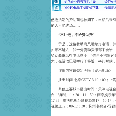
然连活动的赞助商也被涮了，虽然后来
的人不能进场……
“不让进，不给赞助费”
于是，这位赞助商又继续打电话，并十
如果不进入，我一分赞助费用都不会给…
赞助商继续打电话勒令，“你再不把歌迷
大，在活动已经举行了将近一半的时候
详细内容请锁定今晚《娱乐现场》
播出时间-北京CETV-3 19：00；上海
其他主要城市播出时间：天津电视台-都市
台-13频道-11：20—11：50；南京娱乐频道
17:35；重庆电视台影视频道17：10-17
视频道12：00-12：30；杭州电视台-导视频