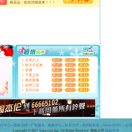
话
桃花运，给你详细道来！！！
颜！冬去春来似水如烟，劳碌人生需尽欢！听一曲轻歌，
道一声平安！新年吉祥万事如愿
[春节]
传说薰衣草有四片叶子：第一片叶子是信仰，第二
片叶子是希望，第三片叶子是爱情，第四片叶子是幸运。
送你一棵薰衣草，愿你新年快乐！
[圣诞节]
圣诞节到了，想想没什么送给你的，又不打算给
你太多，只有给你五千万：千万快乐！千万要健康！千万
要平安！千万要知足！千万不要忘记我！
[圣诞节]
不只这样的日子才会想起你,而是这样的日子才
能正大光明地骚扰你,告诉你,圣诞要快乐!新年要快乐!天
天都要快乐噢!
[圣诞节]
奉上一颗祝福的心,在这个特别的日子里,愿幸福,
月亮之上
如意,快乐,鲜花,一切美好的祝愿与你同在.圣诞快乐!
秋天不回来
[元旦]
看到你我会触电；看不到你我要充电；没有你我会
求佛
断电。爱你是我职业，想你是我事业，抱你是我特长，吻
千里之外
你是我专业！水晶之恋祝你新年快乐
香水有毒
[元旦]
如果上天让我许三个愿望，一是今生今世和你在一
吉祥三宝
起；二是再生再世和你在一起；三是三生三世和你不再分
天竺少女
离。水晶之恋祝你新年快乐
[元旦]
当我狠下心扭头离去那一刻，你在我身后无助地哭
泣，这痛楚让我明白我多么爱你。我转身抱住你：这猪不
卖了。水晶之恋祝你新年快乐。
[春节]
风柔雨润好月圆，半岛铁盒伴身边，每日尽显开心
颜！冬去春来似水如烟，劳碌人生需尽欢！听一曲轻歌，
道一声平安！新年吉祥万事如愿
付中心
-
搜狐招聘
-
广告服务
-
客服中心
-
联系方式
-
保护隐私权
-
About SOHU
-
公
[春节]
传说薰衣草有四片叶子：第一片叶子是信仰，第二
Copyright © 2017 Sohu.com Inc. All Rights Reserved. 搜狐公司
版权所有