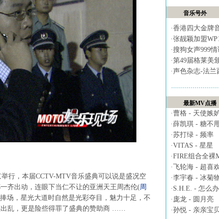
音乐号外
·
香港四大金牌
·
张靓颖加盟WP
·
搜狗女声999
·
第49届格莱美
·
声色杂志-法兰
最新MV点播
·
曹格 - 天使嫉
·
薛凯琪 - 糖不
·
苏打绿 - 频率
·
VITAS - 星星
·
FIRE组合全裸MV 
·
飞轮海 - 超喜
京举行，本届CCTV-MTV音乐盛典可以说是盛况空
·
李宇春 - 冰菊
都一齐出动，连眼下当仁不让的亚洲天王周杰伦
(
周
·
S.H.E. - 怎么办
捧场，星光大道时自然是光彩夺目，魅力十足，不
·
庞龙 - 圆月亮
出乱，更是险些得罪了盛典的赞助商 ……
·
孙悦 - 亲亲宝