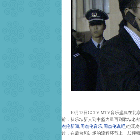
10月12日CCTV-MTV音乐盛典在北
前，从乐坛新人到中坚力量再到歌坛老
杰伦新闻
,
周杰伦音乐
,
周杰伦说吧
)
也现身
过，在后台和进场的流程环节上，却频频