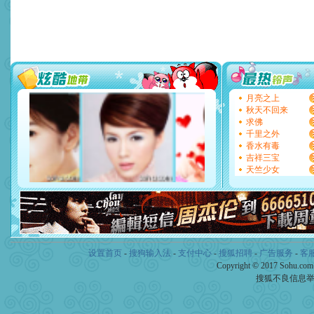
片叶子是希望，第三片叶子
送你一棵薰衣草，愿你新年
[圣诞节]
圣诞节到了，想想
你太多，只有给你五千万：
要平安！千万要知足！千万
[圣诞节]
不只这样的日子才
能正大光明地骚扰你,告诉你
天都要快乐噢!
[圣诞节]
奉上一颗祝福的心,
月亮之上
如意,快乐,鲜花,一切美好的
秋天不回来
[元旦]
看到你我会触电；看
求佛
断电。爱你是我职业，想你
千里之外
你是我专业！水晶之恋祝你
香水有毒
[元旦]
如果上天让我许三个
吉祥三宝
起；二是再生再世和你在一
天竺少女
离。水晶之恋祝你新年快乐
[元旦]
当我狠下心扭头离去
泣，这痛楚让我明白我多么
卖了。水晶之恋祝你新年快
[春节]
风柔雨润好月圆，半
颜！冬去春来似水如烟，劳
设置首页
-
搜狗输入法
-
支付中心
道一声平安！新年吉祥万事
-
搜狐招聘
-
广告服务
-
客
[春节]
传说薰衣草有四片叶
Copyright © 2017 Sohu.co
片叶子是希望，第三片叶子
搜狐不良信息
送你一棵薰衣草，愿你新年