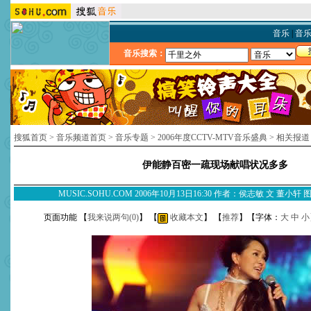
音乐
|
音
音乐搜索：
搜狐首页
>
音乐频道首页
>
音乐专题
>
2006年度CCTV-MTV音乐盛典
>
相关报道
伊能静百密一疏现场献唱状况多多
MUSIC.SOHU.COM 2006年10月13日16:30 作者：侯志敏 文 董小
页面功能 【
我来说两句(
0
)
】 【
收藏本文
】 【
推荐
】【字体：
大
中
小