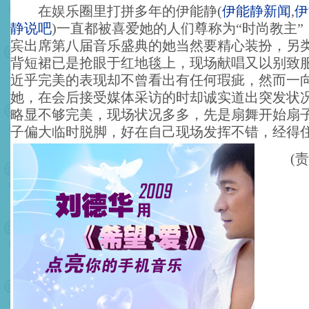
在娱乐圈里打拼多年的伊能静
(
伊能静新闻
,
伊
静说吧
)
一直都被喜爱她的人们尊称为“时尚教主”
宾出席第八届音乐盛典的她当然要精心装扮，另
背短裙已是抢眼于红地毯上，现场献唱又以别致
近乎完美的表现却不曾看出有任何瑕疵，然而一
她，在会后接受媒体采访的时却诚实道出突发状
略显不够完美，现场状况多多，先是扇舞开始扇
子偏大临时脱脚，好在自己现场发挥不错，经得
(