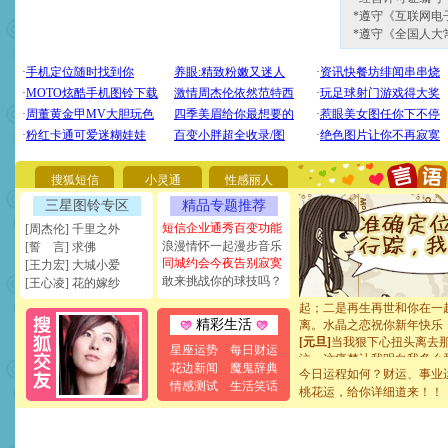
*遵守《互联网电
*遵守《全国人大
[圣诞节]
圣诞节到了，想想
你太多，只有给你五千万：
要平安！千万要知足！千万
[圣诞节]
不只这样的日子才
能正大光明地骚扰你,告诉你
搜狐短信
小灵通
性感丽人
天都要快乐噢!
[圣诞节]
奉上一颗祝福的心,
三星图铃专区
精品专题推荐
如意,快乐,鲜花,一切美好的
短信企业通秀百变功能
[周杰伦] 千里之外
[元旦]
看到你我会触电；看
浪漫情怀一起漫步音乐
[誓 言] 求佛
断电。爱你是我职业，想你
同城约会今夜告别寂寞
[王力宏] 大城小爱
你是我专业！水晶之恋祝你
敢来挑战你的球技吗？
[元旦]
如果上天让我许三个
[王心凌] 花的嫁纱
起；二是再生再世和你在一
离。水晶之恋祝你新年快乐
精彩生活
[元旦]
当我狠下心扭头离去
星座运势
每日财运
泣，这痛楚让我明白我多么
卖了。水晶之恋祝你新年快
花边新闻
魔鬼辞典
今日运程如何？财运、事业
[春节]
风柔雨润好月圆，半
情感测试
生活笑话
桃花运，给你详细道来！！
颜！冬去春来似水如烟，劳
道一声平安！新年吉祥万事
[春节]
传说薰衣草有四片叶