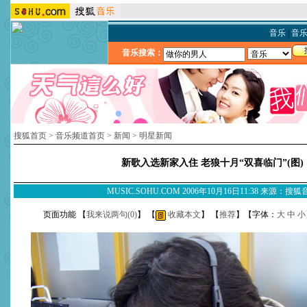
音乐
|
音
音乐搜索：
搜狐首页
>
音乐频道首页
>
新闻
>
明星新闻
新歌入选新家入住 老狼十月“双喜临门”(图)
MUSIC.SOHU.COM 2006年10月16日11:38 来源：搜
页面功能 【
我来说两句(
0
)
】 【
收藏本文
】 【
推荐
】【字体：
大
中
小