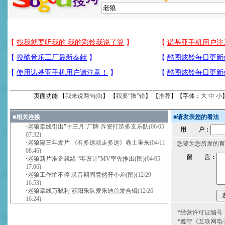
页面功能 【
我来说两句(
0
)
】 【
我要“揪”错
】 【
推荐
】【字体：
大
中
小
■
相关连接
■
请发表您的看法
·
老狼牵线引出"十三月"厂牌 斥资打造多支乐队
(06/05
用 户：
07:32)
·
老狼隔三年发片 《有多远就走多远》卷土重来
(04/11
您要为您所发的言
08:46)
留 言：
·
老狼新片准备就绪 “零设计”MV率先推出(图)
(04/05
17:06)
·
老狼工作忙不停 录音期间竟然开小差(图)
(12/29
16:53)
·
老狼牵线万晓利 苏阳乐队麦乐迪首发合辑
(12/26
16:24)
*经营许可证编号：京
*遵守《互联网电