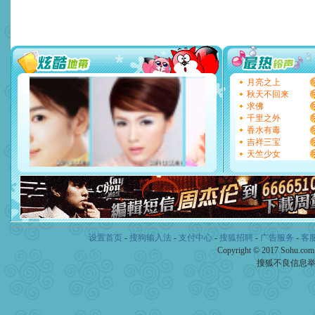
送你一棵薰衣草，愿你新年
[圣诞节]
圣诞节到了，想想
你太多，只有给你五千万：
要平安！千万要知足！千万
[圣诞节]
不只这样的日子才
能正大光明地骚扰你,告诉你
天都要快乐噢!
月亮之上
[圣诞节]
奉上一颗祝福的心,
秋天不回来
如意,快乐,鲜花,一切美好的
求佛
[元旦]
看到你我会触电；看
千里之外
断电。爱你是我职业，想你
香水有毒
你是我专业！水晶之恋祝你
吉祥三宝
[元旦]
如果上天让我许三个
天竺少女
起；二是再生再世和你在一
离。水晶之恋祝你新年快乐
[元旦]
当我狠下心扭头离去
泣，这痛楚让我明白我多么
卖了。水晶之恋祝你新年快
[春节]
风柔雨润好月圆，半
颜！冬去春来似水如烟，劳
设置首页
-
搜狗输入法
-
支付中心
-
搜狐招聘
-
广告服务
-
客
道一声平安！新年吉祥万事
Copyright © 2017 Sohu.co
[春节]
传说薰衣草有四片叶
搜狐不良信息
片叶子是希望，第三片叶子
送你一棵薰衣草，愿你新年