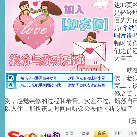
达35页
是轻轻
否先方
片
(
华纳
唱片说
顿时笑
们之前
太辛苦
就在新
候，老
完工，
修之苦
受，感觉装修的过程和录音其实差不过。既然自
以入住，那也该是时间向听众公布他的新专辑了
(
新闻
网页
音乐
图片
地