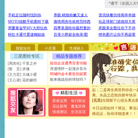
*遵守《全国人大
[圣诞节]
圣诞节到了，想想
你太多，只有给你五千万：
要平安！千万要知足！千万
[圣诞节]
不只这样的日子才
能正大光明地骚扰你,告诉你
搜狐短信
小灵通
性感丽人
天都要快乐噢!
[圣诞节]
奉上一颗祝福的心,
三星图铃专区
精品专题推荐
如意,快乐,鲜花,一切美好的
短信企业通秀百变功能
[周杰伦] 千里之外
[元旦]
看到你我会触电；看
浪漫情怀一起漫步音乐
[誓 言] 求佛
断电。爱你是我职业，想你
同城约会今夜告别寂寞
[王力宏] 大城小爱
你是我专业！水晶之恋祝你
敢来挑战你的球技吗？
[王心凌] 花的嫁纱
[元旦]
如果上天让我许三个
起；二是再生再世和你在一
离。水晶之恋祝你新年快乐
精彩生活
[元旦]
当我狠下心扭头离去
星座运势
每日财运
泣，这痛楚让我明白我多么
花边新闻
魔鬼辞典
卖了。水晶之恋祝你新年快
今日运程如何？财运、事业
情感测试
生活笑话
[春节]
风柔雨润好月圆，半
桃花运，给你详细道来！！
颜！冬去春来似水如烟，劳
道一声平安！新年吉祥万事
[春节]
传说薰衣草有四片叶
片叶子是希望，第三片叶子