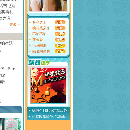
情话吉尼斯
颁奖典礼
西之音
月亮之上
更多>>
桃花朵朵开
不怕不怕
夜来香
妒的生活
两只蝴蝶
甩
隐形的翅膀
- Fire
欢你
物语
贝
荐
破解今日股市大盘走势
伊甸园体验"性"福瞬间