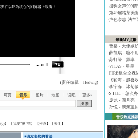
·
搜狗女声999
要在以IE为核心的浏览器上观看！
·
第49届格莱美
·
声色杂志-法兰
最新MV点播
·
曹格 - 天使嫉
·
薛凯琪 - 糖不
·
苏打绿 - 频率
·
VITAS - 星星
·
FIRE组合全裸MV 
·
飞轮海 - 超喜
(责任编辑：Hedwig)
·
李宇春 - 冰菊
·
S.H.E. - 怎么办
网页
音乐
图片
地图
说吧
更多»
·
庞龙 - 圆月亮
·
孙悦 - 亲亲宝
音乐热点推
(
0
)
】 【
我要“揪”错
】 【
推荐
】【
关闭
】
■
请发表您的看法