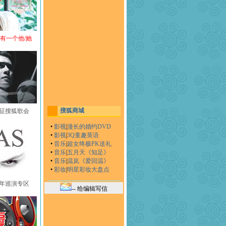
还有一个他/她
搜狐商城
黄征搜狐歌会
•
影视
|
漫长的婚约DVD
•
影视
|
3Q童趣英语
•
音乐
|
超女终极PK送礼
•
音乐
|
五月天《知足》
•
音乐
|
温岚《爱回温》
•
彩妆
|
明星彩妆大盘点
中国年巡演专区
-- 给编辑写信