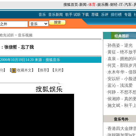
搜狐首页
-
新闻
-
体育
-
娱乐圈
-
财经
-
IT
-
汽车
-
音乐
|
音乐新闻
|
歌手
试听
下载
|
荐碟
|
乐评
|
排行榜
|
专题
|
抢先试听
>
音乐视频
经典视听
·
孙燕姿 - 逆光
：张信哲 - 忘了我
·
黄征 - 绝不放
·
袁泉 - 拥抱的
M 2006年10月19日14:20 来源：搜狐音乐
·
何炅 - 那段岁
(
0
)
】 【
收藏本文
】 【
推荐
】【
关闭
】
·
水木年华 - 借
·
安以轩 - 小脸
·
蓝沁 - 浅浅爱
·
何静 - 不想不
·
侯湘婷 - 真的
·
施文斌 - 秋千
音乐号外
·
香港四大金牌
·
张靓颖加盟WP