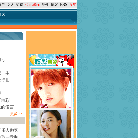
房产
-
女人
-
短信
-
ChinaRen
-
邮件
-
博客
-
BBS
-
搜狗
社区
手
问号
月
我一生
进行曲
想
更精彩
上的诺言
更多>>
音乐人做客
1歌曲录制