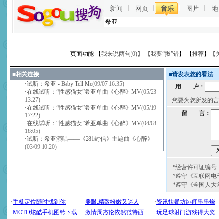
新闻
网页
音乐
图片
地
页面功能 【
我来说两句(
0
)
】 【
我要“揪”错
】 【
推荐
】【
■
相关连接
■
请发表您的看法
·
试听：希亚 - Baby Tell Me
(09/07 16:35)
用 户：
·
在线试听：“性感猫女”希亚单曲《心醉》MV
(05/23
13:27)
您要为您所发的言
·
在线试听：“性感猫女”希亚单曲《心醉》MV
(05/19
留 言：
17:22)
·
在线试听：“性感猫女”希亚单曲《心醉》MV
(04/08
18:05)
·
试听：希亚演唱——《281封信》主题曲《心醉》
(03/09 10:20)
*经营许可证编号：京
*遵守《互联网电
*遵守《全国人大