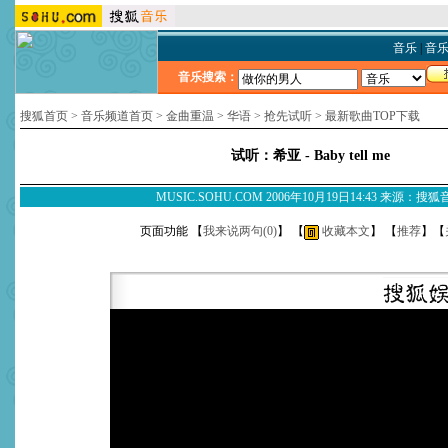
音乐
|
音
音乐搜索：
搜狐首页
>
音乐频道首页
>
金曲重温
>
华语
>
抢先试听
>
最新歌曲TOP下载
试听：希亚 - Baby tell me
MUSIC.SOHU.COM 2006年10月19日14:43 来源：搜
页面功能 【
我来说两句(
0
)
】 【
收藏本文
】 【
推荐
】【