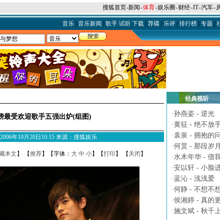
搜狐首页
-
新闻
-
体育
-
娱乐圈
-
财经
-
IT
-
汽车
-
音乐
|
音乐新闻
|
歌手
试听
下载
|
荐碟
|
乐评
|
排行榜
|
专题
|
经典视听
·
孙燕姿 - 逆光
榜最受欢迎歌手五强出炉(组图)
·
黄征 - 绝不放
·
袁泉 - 拥抱的
M 2006年10月20日10:15 来源：搜狐娱乐
·
何炅 - 那段岁
藏本文
】 【
推荐
】【字体：
大
中
小
】【
打印
】 【
关闭
】
·
水木年华 - 借
·
安以轩 - 小脸
·
蓝沁 - 浅浅爱
·
何静 - 不想不
·
侯湘婷 - 真的
·
施文斌 - 秋千