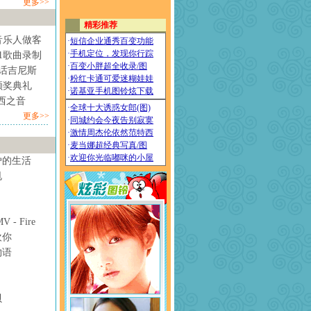
更多>>
音乐人做客
1歌曲录制
情话吉尼斯
颁奖典礼
西之音
更多>>
妒的生活
甩
- Fire
欢你
物语
贝