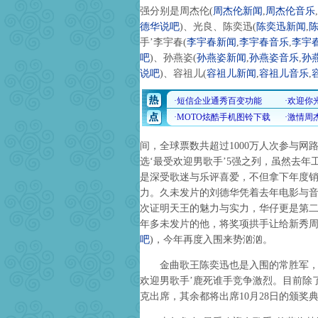
强分别是周杰伦
(
周杰伦新闻
,
周杰伦音乐
,
德华说吧
)
、光良、陈奕迅
(
陈奕迅新闻
,
手’李宇春
(
李宇春新闻
,
李宇春音乐
,
李宇
吧
)
、孙燕姿
(
孙燕姿新闻
,
孙燕姿音乐
,
孙
说吧
)
、容祖儿
(
容祖儿新闻
,
容祖儿音乐
,
间，全球票数共超过1000万人次参与
选‘最受欢迎男歌手’5强之列，虽然去
是深受歌迷与乐评喜爱，不但拿下年度
力。久未发片的刘德华凭着去年电影与音
次证明天王的魅力与实力，华仔更是第
年多未发片的他，将奖项拱手让给新秀
吧
)
，今年再度入围来势汹汹。
金曲歌王陈奕迅也是入围的常胜军，加上
欢迎男歌手’鹿死谁手竞争激烈。目前除
克出席，其余都将出席10月28日的颁奖