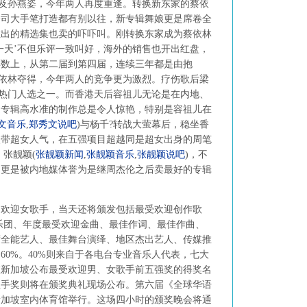
及孙燕姿，今年两人再度重逢。转换新东家的蔡依
公司大手笔打造都有别以往，新专辑舞娘更是席卷全
推出的精选集也卖的吓吓叫。刚转换东家成为蔡依林
一天’不但乐评一致叫好，海外的销售也开出红盘，
票数上，从第二届到第四届，连续三年都是由抱
蔡依林夺得，今年两人的竞争更为激烈。疗伤歌后梁
大热门人选之一。而香港天后容祖儿无论是在内地、
是专辑高水准的制作总是令人惊艳，特别是容祖儿在
文音乐
,
郑秀文说吧
)
与杨千?转战大萤幕后，稳坐香
夹带超女人气，在五强项目超越同是超女出身的周笔
、张靓颖
(
张靓颖新闻
,
张靓颖音乐
,
张靓颖说吧
)
，不
售更是被内地媒体誉为是继周杰伦之后卖最好的专辑
迎女歌手，当天还将颁发包括最受欢迎创作歌
乐团、年度最受欢迎金曲、最佳作词、最佳作曲、
度全能艺人、最佳舞台演绎、地区杰出艺人、传媒推
60%。40%则来自于各电台专业音乐人代表，七大
在新加坡公布最受欢迎男、女歌手前五强奖的得奖名
歌手奖则将在颁奖典礼现场公布。第六届《全球华语
假新加坡室内体育馆举行。这场四小时的颁奖晚会将通