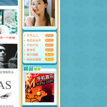
荐
月亮之上
还有一个他/她
桃花朵朵开
不怕不怕
夜来香
两只蝴蝶
隐形的翅膀
黄征搜狐歌会
中国年巡演专区