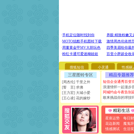
搜狐短信
小灵通
性感丽
三星图铃专区
精品专题推荐
短信企业通秀百变
[周杰伦] 千里之外
浪漫情怀一起漫步
[誓 言] 求佛
同城约会今夜告别
[王力宏] 大城小爱
敢来挑战你的球技
[王心凌] 花的嫁纱
精彩生活
星座运势
每日财
花边新闻
魔鬼辞
情感测试
生活笑