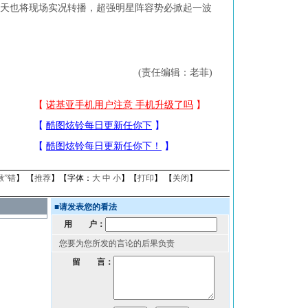
网当天也将现场实况转播，超强明星阵容势必掀起一波
(责任编辑：老菲)
揪”错
】 【
推荐
】【字体：
大
中
小
】【
打印
】 【
关闭
】
■
请发表您的看法
用 户：
您要为您所发的言论的后果负责
留 言：