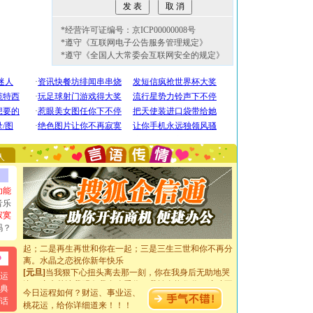
*经营许可证编号：京ICP00000008号
*遵守《互联网电子公告服务管理规定》
*遵守《全国人大常委会互联网安全的规定》
[圣诞节]
圣诞节到了，想想没什么送给你的，又不打算给
你太多，只有给你五千万：千万快乐！千万要健康！千万
要平安！千万要知足！千万不要忘记我！
[圣诞节]
不只这样的日子才会想起你,而是这样的日子才
能正大光明地骚扰你,告诉你,圣诞要快乐!新年要快乐!天
天都要快乐噢!
人
[圣诞节]
奉上一颗祝福的心,在这个特别的日子里,愿幸福,
如意,快乐,鲜花,一切美好的祝愿与你同在.圣诞快乐!
[元旦]
看到你我会触电；看不到你我要充电；没有你我会
功能
断电。爱你是我职业，想你是我事业，抱你是我特长，吻
音乐
你是我专业！水晶之恋祝你新年快乐
寂寞
[元旦]
如果上天让我许三个愿望，一是今生今世和你在一
吗？
起；二是再生再世和你在一起；三是三生三世和你不再分
离。水晶之恋祝你新年快乐
[元旦]
当我狠下心扭头离去那一刻，你在我身后无助地哭
泣，这痛楚让我明白我多么爱你。我转身抱住你：这猪不
运
卖了。水晶之恋祝你新年快乐。
典
今日运程如何？财运、事业运、
[春节]
风柔雨润好月圆，半岛铁盒伴身边，每日尽显开心
话
桃花运，给你详细道来！！！
颜！冬去春来似水如烟，劳碌人生需尽欢！听一曲轻歌，