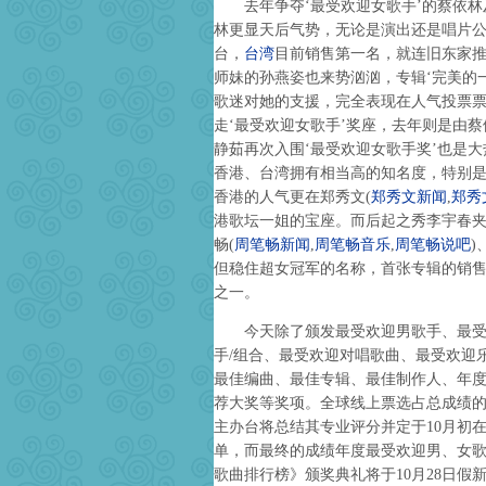
去年争夺‘最受欢迎女歌手’的蔡依林
林更显天后气势，无论是演出还是唱片
台，
台湾
目前销售第一名，就连旧东家
师妹的孙燕姿也来势汹汹，专辑‘完美的
歌迷对她的支援，完全表现在人气投票
走‘最受欢迎女歌手’奖座，去年则是由
静茹再次入围‘最受欢迎女歌手奖’也是
香港、台湾拥有相当高的知名度，特别
香港的人气更在郑秀文
(
郑秀文新闻
,
郑秀
港歌坛一姐的宝座。而后起之秀李宇春
畅
(
周笔畅新闻
,
周笔畅音乐
,
周笔畅说吧
)
但稳住超女冠军的名称，首张专辑的销
之一。
今天除了颁发最受欢迎男歌手、最受欢
手/组合、最受欢迎对唱歌曲、最受欢迎
最佳编曲、最佳专辑、最佳制作人、年
荐大奖等奖项。全球线上票选占总成绩的
主办台将总结其专业评分并定于10月初
单，而最终的成绩年度最受欢迎男、女
歌曲排行榜》颁奖典礼将于10月28日