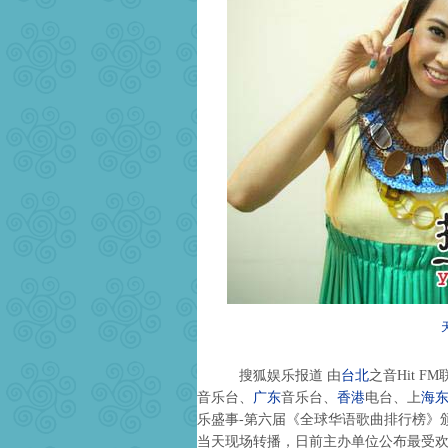
搜狐娱乐报道 由
台北
之音Hit 
音乐台、
广东
音乐台、
香港
电台、上
海
乐盛事-第六届《全球华语歌曲排行榜》颁奖
当天现场转播，日前主办单位公布最受欢