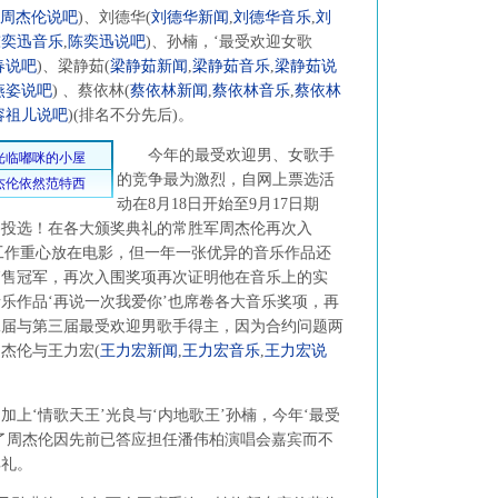
周杰伦说吧
)
、刘德华
(
刘德华新闻
,
刘德华音乐
,
刘
陈奕迅音乐
,
陈奕迅说吧
)
、孙楠，‘最受欢迎女歌
春说吧
)
、梁静茹
(
梁静茹新闻
,
梁静茹音乐
,
梁静茹说
燕姿说吧
)
、蔡依林
(
蔡依林新闻
,
蔡依林音乐
,
蔡依林
容祖儿说吧
)
(排名不分先后)。
今年的最受欢迎男、女歌手
的竞争最为激烈，自网上票选活
动在8月18日开始至9月17日期
网路投选！在各大颁奖典礼的常胜军周杰伦再次入
年工作重心放在电影，但一年一张优异的音乐作品还
销售冠军，再次入围奖项再次证明他在音乐上的实
乐作品‘再说一次我爱你’也席卷各大音乐奖项，再
二届与第三届最受欢迎男歌手得主，因为合约问题两
周杰伦与王力宏
(
王力宏新闻
,
王力宏音乐
,
王力宏说
‘情歌天王’光良与‘内地歌王’孙楠，今年‘最受
了周杰伦因先前已答应担任潘伟柏演唱会嘉宾而不
典礼。