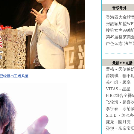
音乐号外
·
香港四大金牌
·
张靓颖加盟WP
·
搜狗女声999
·
第49届格莱美
·
声色杂志-法兰
最新MV点播
·
曹格 - 天使嫉
·
薛凯琪 - 糖不
已经显出王者风范
·
苏打绿 - 频率
·
VITAS - 星星
·
FIRE组合全裸MV 
·
飞轮海 - 超喜
·
李宇春 - 冰菊
·
S.H.E. - 怎么办
·
庞龙 - 圆月亮
·
孙悦 - 亲亲宝