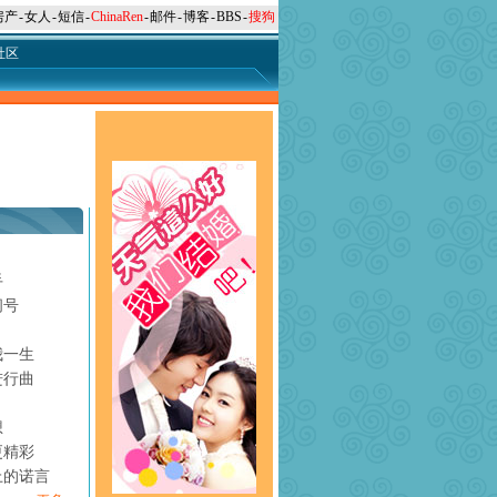
房产
-
女人
-
短信
-
ChinaRen
-
邮件
-
博客
-
BBS
-
搜狗
社区
手
问号
月
我一生
进行曲
想
更精彩
上的诺言