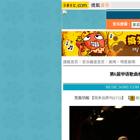
音乐搜索：
搜狐首页
>
音乐频道首页
>
新闻
>
明星新闻
第6届华语歌曲
MUSIC.SOHU.CO
页面功能 【
我来说两句(
(11)
)
】 【
收