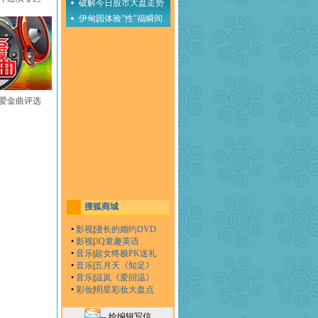
破解今日股市大盘走势
伊甸园体验"性"福瞬间
至爱金曲评选
搜狐商城
•
影视
|
漫长的婚约DVD
•
影视
|
3Q童趣英语
•
音乐
|
超女终极PK送礼
•
音乐
|
五月天《知足》
•
音乐
|
温岚《爱回温》
•
彩妆
|
明星彩妆大盘点
-- 给编辑写信