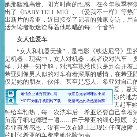
她那幽雅高贵、阳光时尚的性感。在今年秋季整
出了《BABY TELL ME》、《爱我不一样》等
出新片的希亚，近日接受了记者的独家专访，用
活为读者歌迷诠释着他歌唱的每一个音符——
女人也爱车
“女人和机器无缘”，是电影《铁达尼号》里
是机器，现实中，女人对机器，或者说对汽车，
样，只是一知半解，对汽车熟悉也只是到会开着
希亚则像男人似的对车有着深厚的感情，在希亚
仅是她的朋友、伙伴、甚至是恋人。
希亚对自己
爱，夏
凉的地
天起车
钟给车预热，每一次洗车后，希亚还要自己拿着
角落仔细地清理一遍……由于希亚的细心照顾，
希亚有所感恩，没有一次在路上出现过任何故障
的时候希亚的车都带她化险为夷。