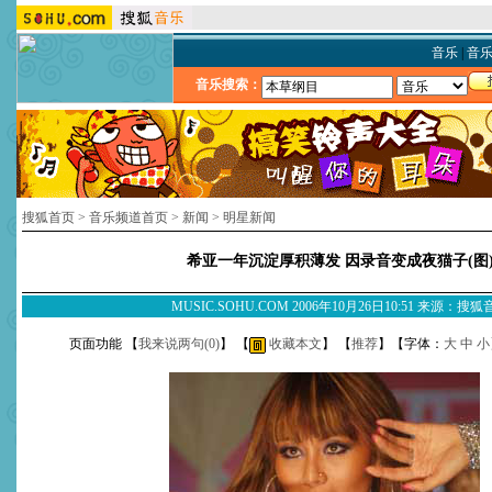
音乐
|
音
音乐搜索：
搜狐首页
>
音乐频道首页
>
新闻
>
明星新闻
希亚一年沉淀厚积薄发 因录音变成夜猫子(图
MUSIC.SOHU.COM 2006年10月26日10:51 来源：搜
页面功能 【
我来说两句(
0
)
】 【
收藏本文
】 【
推荐
】【字体：
大
中
小