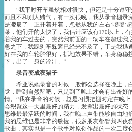
“我平时开车虽然相对很快，但还是十分遵守
而且不和别人赌气，有一次很晚，我从录音棚录
是凌晨了，正开着开着，忽然从我的左右‘嗖嗖’
莱，他们开的太快了，我估计应该有170以上，
着我的车过去的，突然我前面的一辆车在超过我
急之下，我踩刹车躲避已经来不及了，于是我迅
好在我的车轮胎很好，抓地效果不错，车身稳稳
下，出了一身的冷汗。”
录音变成夜猫子
希亚说她录音的时候一般都会选择在晚上，白
觉，睡到自然醒吧，只是到了晚上才会有出奇好
情。“我在录音的时候，总是习惯把棚时定在晚上
会积聚这一天里最好的精力，发挥出最好的状态
思维最最活跃的时间，我在晚上声带能够自由地
我的思维也是非常的敏捷，很多朋友都管我叫夜
歌曲，其实也是一个歌手对原创作品的一次二度