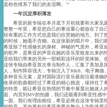
是粉色维系了我们的友谊啊。’”
一年沉淀厚积薄发
希亚的新专辑在本月底下月初就要和大家见面
整整一年里，希亚把自己的事业重心都放在了自
轻有重的工作方式也是我们欣赏她的地方。到了
的时候，她毫不含糊。在这张新的唱片中，我们
希亚除了性感修长的身材、神秘的气质外，希亚
的歌声，是希亚的声音在她的音乐里散发出来的
亚给我们带来的另外一部精彩连环的听觉体验。
这张专辑由希亚首次单当制作人，汇集了美加及
人，制作阵容强大，专辑注入了R&B、电子舞曲、Hi
多种音乐元素，是对国际流行音乐最前沿最准确
收录的歌曲都经过了希亚的精心挑选，保持住了
的特质，能让希亚在热情的节奏中展显出她迷人
面、内页到MV的拍摄，我们还能看到希亚性感
一面。我们有理由相信，希亚必将在这张专辑里
的惊喜，其中更包括希亚将要在舞台上为歌迷展