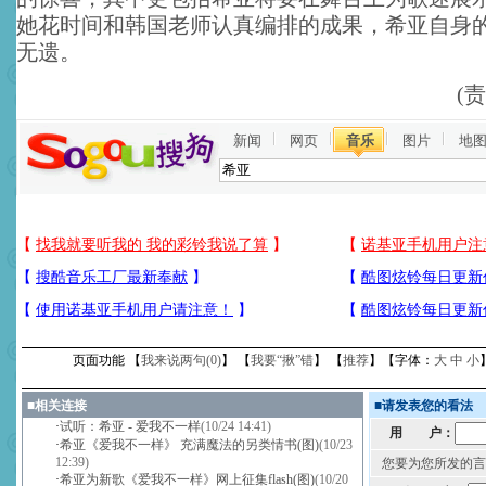
她花时间和韩国老师认真编排的成果，希亚自身
无遗。
(
新闻
网页
音乐
图片
地
页面功能 【
我来说两句(
0
)
】 【
我要“揪”错
】 【
推荐
】【字体：
大
中
小
■
相关连接
■
请发表您的看法
·
试听：希亚 - 爱我不一样
(10/24 14:41)
用 户：
·
希亚《爱我不一样》 充满魔法的另类情书(图)
(10/23
12:39)
您要为您所发的言
·
希亚为新歌《爱我不一样》网上征集flash(图)
(10/20