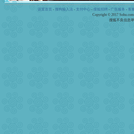
[春节]
风柔雨润好月圆，半
设置首页
-
搜狗输入法
-
支付中心
颜！冬去春来似水如烟，劳
-
搜狐招聘
-
广告服务
-
客
道一声平安！新年吉祥万事
Copyright © 2017 Sohu.co
[春节]
传说薰衣草有四片叶
搜狐不良信息
片叶子是希望，第三片叶子
送你一棵薰衣草，愿你新年