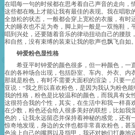
在唱每一句的时候都在思考着自己声音的走向，
这些都在晚上才能让我有最佳的表现。我在唱歌
全放松的状态，一般都会穿上宽松的衣服，有时
大的睡衣也不足为奇，脚上则一般是一双拖鞋，
唱到兴处，还要随着音乐的律动扭动自己的腰肢
和自然，没有束缚的装束让我的歌声也飘飞自如。
钟爱粉色显性格
希亚平时钟爱的颜色很多，但一种颜色，一直
在的各种场合出现，包括卧室、车内、外衣、内
那就是粉色，有时不需要大面积的渲染，只要一
亚说：“我之所以喜欢粉色，是因为我认为粉色能
我的性格，粉色是比较温和的颜色，而我具有女
这很符合我的个性，其实，在生活中和我一样喜
在少数，粉色还会给人很多美好的联想，比如我
色的，让我永远留恋并保持着神秘的感觉，还有
惊奇地发现，身边的女伴也都非常喜欢粉色，甚
色涂上自己的嘴唇以及指甲，我还对她们打趣地说