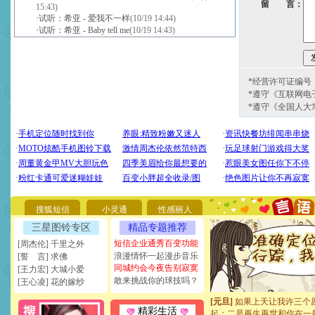
留 言：
15:43)
·
试听：希亚 - 爱我不一样
(10/19 14:44)
·
试听：希亚 - Baby tell me
(10/19 14:43)
*经营许可证编号：京
*遵守《互联网电
*遵守《全国人大
[圣诞节]
圣诞节到了，想想
你太多，只有给你五千万：
要平安！千万要知足！千万
[圣诞节]
不只这样的日子才
搜狐短信
小灵通
性感丽人
能正大光明地骚扰你,告诉你
天都要快乐噢!
三星图铃专区
精品专题推荐
[圣诞节]
奉上一颗祝福的心,
短信企业通秀百变功能
[周杰伦] 千里之外
如意,快乐,鲜花,一切美好的
浪漫情怀一起漫步音乐
[誓 言] 求佛
[元旦]
看到你我会触电；看
同城约会今夜告别寂寞
[王力宏] 大城小爱
断电。爱你是我职业，想你
敢来挑战你的球技吗？
你是我专业！水晶之恋祝你
[王心凌] 花的嫁纱
[元旦]
如果上天让我许三个
起；二是再生再世和你在一
精彩生活