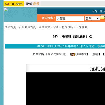
音乐
|
音
音乐搜索：
搜狐首页
>
音乐频道首页
>
金曲重温
>
华语
>
抢先试听
>
音乐视频
MV：潘晓峰-我到底算什么
MUSIC.SOHU.COM 2006年10月26日12:17 来源：搜
页面功能 【
我来说两句(
0
)
】 【
收藏本文
】 【
推荐
】【