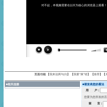
对不起，本视频需要在以IE为核心的浏览器上观看！
页面功能 【
我来说两句(
0
)
】 【
我要“揪”错
】 【
推荐
】【
■
相关连接
■
请发表您的看法
用 户：
您要为您所发的言
留 言：