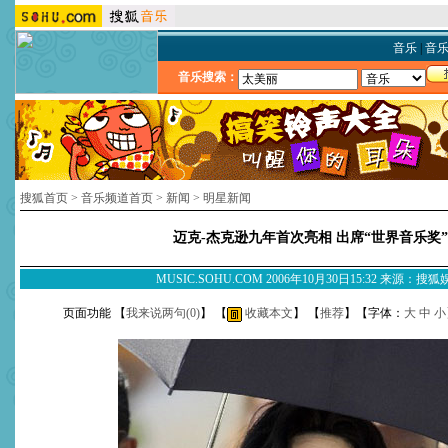
音乐
|
音
音乐搜索：
搜狐首页
>
音乐频道首页
>
新闻
>
明星新闻
迈克-杰克逊九年首次亮相 出席“世界音乐奖”
MUSIC.SOHU.COM 2006年10月30日15:32 来源：搜
页面功能 【
我来说两句(
0
)
】 【
收藏本文
】 【
推荐
】【字体：
大
中
小