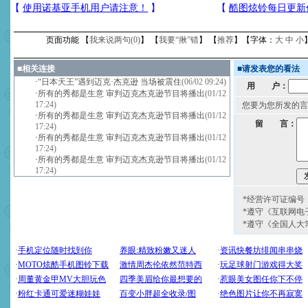
页面功能 【
我来说两句(
0
)
】 【
我要“揪”错
】 【
推荐
】【字体：
大
中
小
■
相关连接
■
请发表您的看法
·
“日本天王”遇到迈克·杰克逊 当场被震住
(06/02 09:24)
用 户：
·
所有的秀都是生意 审判迈克杰克逊节目将播出
(01/12
17:24)
您要为您所发的言
·
所有的秀都是生意 审判迈克杰克逊节目将播出
(01/12
留 言：
17:24)
·
所有的秀都是生意 审判迈克杰克逊节目将播出
(01/12
17:24)
·
所有的秀都是生意 审判迈克杰克逊节目将播出
(01/12
17:24)
*经营许可证编号：京
*遵守《互联网电
*遵守《全国人大
[圣诞节]
圣诞节到了，想想
你太多，只有给你五千万：
要平安！千万要知足！千万
[圣诞节]
不只这样的日子才