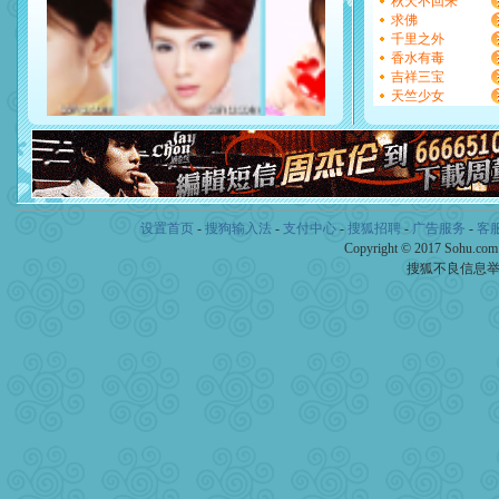
秋天不回来
[元旦]
看到你我会触电；看
求佛
断电。爱你是我职业，想你
千里之外
你是我专业！水晶之恋祝你
香水有毒
[元旦]
如果上天让我许三个
吉祥三宝
起；二是再生再世和你在一
天竺少女
离。水晶之恋祝你新年快乐
[元旦]
当我狠下心扭头离去
泣，这痛楚让我明白我多么
卖了。水晶之恋祝你新年快
[春节]
风柔雨润好月圆，半
颜！冬去春来似水如烟，劳
道一声平安！新年吉祥万事
设置首页
-
搜狗输入法
-
支付中心
-
搜狐招聘
-
广告服务
-
客
[春节]
传说薰衣草有四片叶
Copyright © 2017 Sohu.co
片叶子是希望，第三片叶子
搜狐不良信息
送你一棵薰衣草，愿你新年