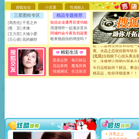
能正大光明地骚扰你,告诉你
天都要快乐噢!
搜狐短信
小灵通
性感丽人
[圣诞节]
奉上一颗祝福的心,
三星图铃专区
精品专题推荐
如意,快乐,鲜花,一切美好的
短信企业通秀百变功能
[元旦]
看到你我会触电；看
[周杰伦] 千里之外
断电。爱你是我职业，想你
浪漫情怀一起漫步音乐
[誓 言] 求佛
你是我专业！水晶之恋祝你
同城约会今夜告别寂寞
[王力宏] 大城小爱
[元旦]
如果上天让我许三个
敢来挑战你的球技吗？
[王心凌] 花的嫁纱
起；二是再生再世和你在一
离。水晶之恋祝你新年快乐
精彩生活
[元旦]
当我狠下心扭头离去
泣，这痛楚让我明白我多么
星座运势
每日财运
卖了。水晶之恋祝你新年快
花边新闻
魔鬼辞典
今日运程如何？财运、事业
[春节]
风柔雨润好月圆，半
情感测试
生活笑话
桃花运，给你详细道来！！
颜！冬去春来似水如烟，劳
道一声平安！新年吉祥万事
[春节]
传说薰衣草有四片叶
片叶子是希望，第三片叶子
送你一棵薰衣草，愿你新年
[圣诞节]
圣诞节到了，想想
你太多，只有给你五千万：
要平安！千万要知足！千万
[圣诞节]
不只这样的日子才
能正大光明地骚扰你,告诉你
天都要快乐噢!
[圣诞节]
奉上一颗祝福的心,
月亮之上
如意,快乐,鲜花,一切美好的