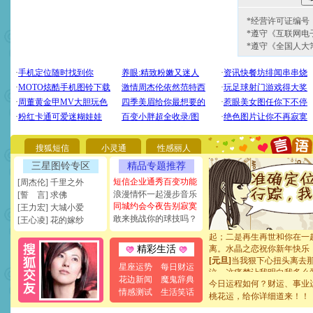
*经营许可证编号：京
*遵守《互联网电
*遵守《全国人大
[圣诞节]
圣诞节到了，想想
你太多，只有给你五千万：
要平安！千万要知足！千万
[圣诞节]
不只这样的日子才
能正大光明地骚扰你,告诉你
搜狐短信
小灵通
性感丽人
天都要快乐噢!
[圣诞节]
奉上一颗祝福的心,
三星图铃专区
精品专题推荐
如意,快乐,鲜花,一切美好的
短信企业通秀百变功能
[周杰伦] 千里之外
[元旦]
看到你我会触电；看
浪漫情怀一起漫步音乐
[誓 言] 求佛
断电。爱你是我职业，想你
同城约会今夜告别寂寞
[王力宏] 大城小爱
你是我专业！水晶之恋祝你
敢来挑战你的球技吗？
[王心凌] 花的嫁纱
[元旦]
如果上天让我许三个
起；二是再生再世和你在一
离。水晶之恋祝你新年快乐
精彩生活
[元旦]
当我狠下心扭头离去
星座运势
每日财运
泣，这痛楚让我明白我多么
花边新闻
魔鬼辞典
卖了。水晶之恋祝你新年快
今日运程如何？财运、事业
情感测试
生活笑话
[春节]
风柔雨润好月圆，半
桃花运，给你详细道来！！
颜！冬去春来似水如烟，劳