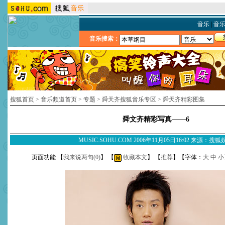
音乐
|
音
音乐搜索：
搜狐首页
>
音乐频道首页
>
专题
>
舜天齐搜狐音乐专区
>
舜天齐精彩图集
舜文齐精彩写真——6
MUSIC.SOHU.COM 2006年11月05日16:02 来源：搜
页面功能 【
我来说两句(
0
)
】 【
收藏本文
】 【
推荐
】【字体：
大
中
小