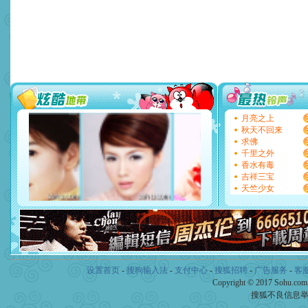
道一声平安！新年吉祥万事
[春节]
传说薰衣草有四片叶
片叶子是希望，第三片叶子
送你一棵薰衣草，愿你新年
[圣诞节]
圣诞节到了，想想
你太多，只有给你五千万：
要平安！千万要知足！千万
[圣诞节]
不只这样的日子才
能正大光明地骚扰你,告诉你
天都要快乐噢!
月亮之上
[圣诞节]
奉上一颗祝福的心,
秋天不回来
如意,快乐,鲜花,一切美好的
求佛
[元旦]
看到你我会触电；看
千里之外
断电。爱你是我职业，想你
香水有毒
你是我专业！水晶之恋祝你
吉祥三宝
[元旦]
如果上天让我许三个
天竺少女
起；二是再生再世和你在一
离。水晶之恋祝你新年快乐
[元旦]
当我狠下心扭头离去
泣，这痛楚让我明白我多么
卖了。水晶之恋祝你新年快
[春节]
风柔雨润好月圆，半
颜！冬去春来似水如烟，劳
设置首页
-
搜狗输入法
-
支付中心
-
搜狐招聘
-
广告服务
-
客
道一声平安！新年吉祥万事
Copyright © 2017 Sohu.co
[春节]
传说薰衣草有四片叶
片叶子是希望，第三片叶子
搜狐不良信息
送你一棵薰衣草，愿你新年