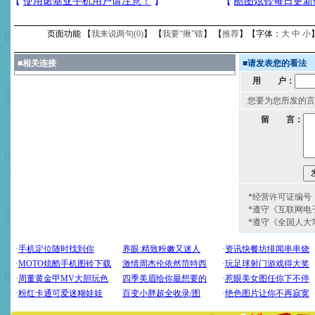
页面功能 【
我来说两句(
0
)
】 【
我要“揪”错
】 【
推荐
】【字体：
大
中
小
■
相关连接
■
请发表您的看法
用 户：
您要为您所发的言
留 言：
*经营许可证编号：京
*遵守《互联网电
*遵守《全国人大
[圣诞节]
圣诞节到了，想想
你太多，只有给你五千万：
要平安！千万要知足！千万
[圣诞节]
不只这样的日子才
能正大光明地骚扰你,告诉你
天都要快乐噢!