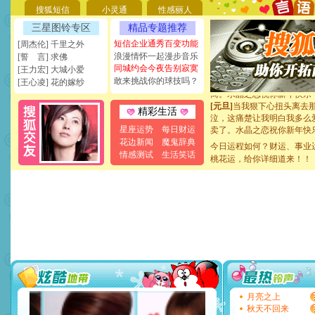
[圣诞节]
奉上一颗祝福的心,
搜狐短信
小灵通
性感丽人
如意,快乐,鲜花,一切美好的
三星图铃专区
精品专题推荐
[元旦]
看到你我会触电；看
断电。爱你是我职业，想你
短信企业通秀百变功能
[周杰伦] 千里之外
你是我专业！水晶之恋祝你
浪漫情怀一起漫步音乐
[誓 言] 求佛
[元旦]
如果上天让我许三个
同城约会今夜告别寂寞
[王力宏] 大城小爱
起；二是再生再世和你在一
敢来挑战你的球技吗？
[王心凌] 花的嫁纱
离。水晶之恋祝你新年快乐
[元旦]
当我狠下心扭头离去
精彩生活
泣，这痛楚让我明白我多么
卖了。水晶之恋祝你新年快
星座运势
每日财运
[春节]
风柔雨润好月圆，半
花边新闻
魔鬼辞典
今日运程如何？财运、事业
颜！冬去春来似水如烟，劳
情感测试
生活笑话
桃花运，给你详细道来！！
道一声平安！新年吉祥万事
[春节]
传说薰衣草有四片叶
片叶子是希望，第三片叶子
送你一棵薰衣草，愿你新年
[圣诞节]
圣诞节到了，想想
你太多，只有给你五千万：
要平安！千万要知足！千万
[圣诞节]
不只这样的日子才
能正大光明地骚扰你,告诉你
天都要快乐噢!
[圣诞节]
奉上一颗祝福的心,
如意,快乐,鲜花,一切美好的
月亮之上
[元旦]
看到你我会触电；看
秋天不回来