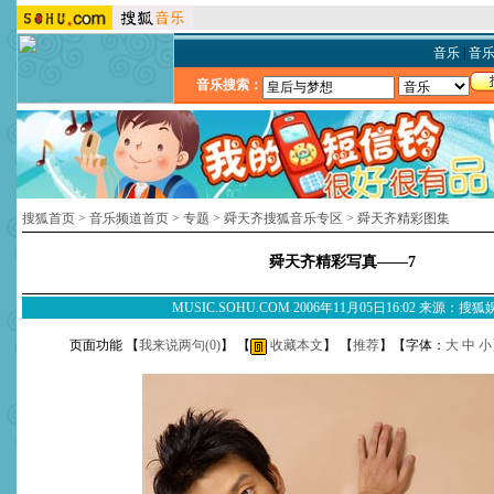
音乐
|
音
音乐搜索：
搜狐首页
>
音乐频道首页
>
专题
>
舜天齐搜狐音乐专区
>
舜天齐精彩图集
舜天齐精彩写真——7
MUSIC.SOHU.COM 2006年11月05日16:02 来源：搜
页面功能 【
我来说两句(
0
)
】 【
收藏本文
】 【
推荐
】【字体：
大
中
小