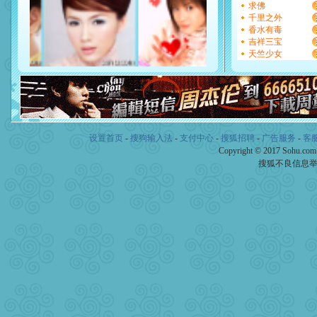
断电。爱你是我职业，想你
求佛
你是我专业！水晶之恋祝你
千里之外
[元旦]
如果上天让我许三个
香水有毒
起；二是再生再世和你在一
吉祥三宝
离。水晶之恋祝你新年快乐
天竺少女
[元旦]
当我狠下心扭头离去
泣，这痛楚让我明白我多么
卖了。水晶之恋祝你新年快
[春节]
风柔雨润好月圆，半
颜！冬去春来似水如烟，劳
道一声平安！新年吉祥万事
[春节]
传说薰衣草有四片叶
设置首页
-
搜狗输入法
-
支付中心
-
搜狐招聘
-
广告服务
-
客
片叶子是希望，第三片叶子
Copyright © 2017 Sohu.co
送你一棵薰衣草，愿你新年
搜狐不良信息