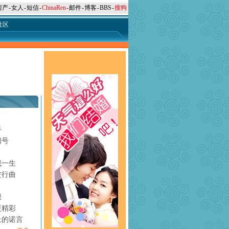
房产
-
女人
-
短信
-
ChinaRen
-
邮件
-
博客
-
BBS
-
搜狗
社区
手
问号
月
我一生
进行曲
想
更精彩
上的诺言