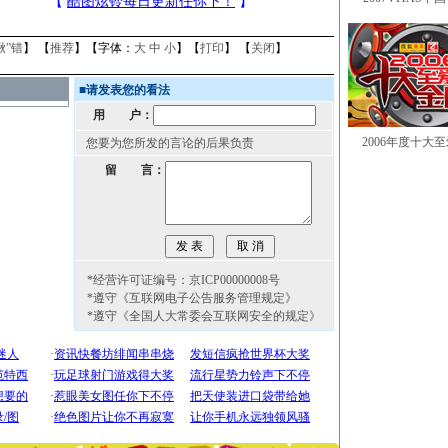
揪”错
】 【
推荐
】【字体：
大
中
小
】【
打印
】 【
关闭
】
■
请发表您的看法
用 户：
2006年度十大
您要为您所发的言论的后果负责
留 言：
*经营许可证编号：京ICP00000008号
*遵守《互联网电子公告服务管理规定》
*遵守《全国人大常委会互联网安全的规定》
[圣诞节]
圣诞节到了，想想没什么送给你的，又不打算给
你太多，只有给你五千万：千万快乐！千万要健康！千万
要平安！千万要知足！千万不要忘记我！
[圣诞节]
不只这样的日子才会想起你,而是这样的日子才
能正大光明地骚扰你,告诉你,圣诞要快乐!新年要快乐!天