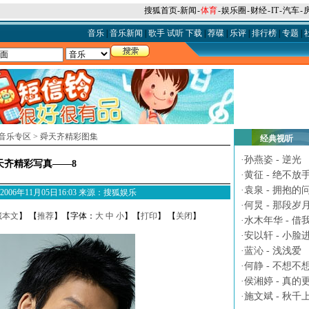
搜狐首页
-
新闻
-
体育
-
娱乐圈
-
财经
-
IT
-
汽车
-
音乐
|
音乐新闻
|
歌手
试听
下载
|
荐碟
|
乐评
|
排行榜
|
专题
|
音乐专区
>
舜天齐精彩图集
经典视听
·
孙燕姿 - 逆光
天齐精彩写真——8
·
黄征 - 绝不放
·
袁泉 - 拥抱的
M 2006年11月05日16:03 来源：搜狐娱乐
·
何炅 - 那段岁
藏本文
】 【
推荐
】【字体：
大
中
小
】【
打印
】 【
关闭
】
·
水木年华 - 借
·
安以轩 - 小脸
·
蓝沁 - 浅浅爱
·
何静 - 不想不
·
侯湘婷 - 真的
·
施文斌 - 秋千