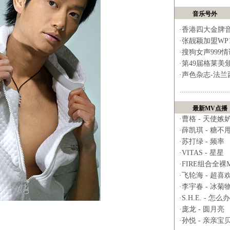
音乐号外
·
香港四大金牌
·
张靓颖加盟WP
·
搜狗女声999
·
第49届格莱美
·
声色杂志-法兰
最新MV点播
·
曹格 - 天使嫉
·
薛凯琪 - 糖不
·
苏打绿 - 频率
·
VITAS - 星星
·
FIRE组合全裸MV 
·
飞轮海 - 超喜
·
李宇春 - 冰菊
·
S.H.E. - 怎么办
·
庞龙 - 圆月亮
·
孙悦 - 亲亲宝