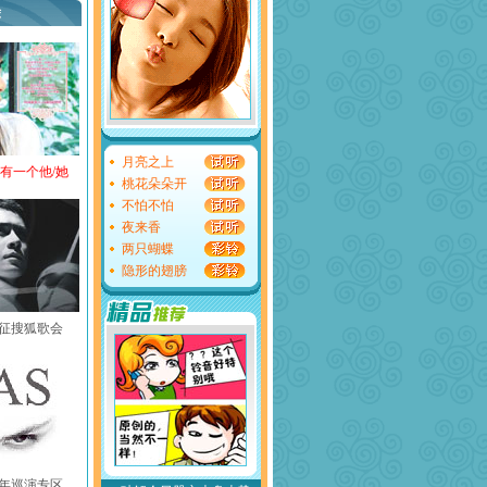
荐
月亮之上
还有一个他/她
桃花朵朵开
不怕不怕
夜来香
两只蝴蝶
隐形的翅膀
黄征搜狐歌会
中国年巡演专区