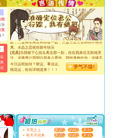
天都要快乐噢!
人
[圣诞节]
奉上一颗祝福的心,在这个特别的日子里,愿幸福,
如意,快乐,鲜花,一切美好的祝愿与你同在.圣诞快乐!
[元旦]
看到你我会触电；看不到你我要充电；没有你我会
功能
断电。爱你是我职业，想你是我事业，抱你是我特长，吻
音乐
你是我专业！水晶之恋祝你新年快乐
寂寞
[元旦]
如果上天让我许三个愿望，一是今生今世和你在一
吗？
起；二是再生再世和你在一起；三是三生三世和你不再分
离。水晶之恋祝你新年快乐
[元旦]
当我狠下心扭头离去那一刻，你在我身后无助地哭
泣，这痛楚让我明白我多么爱你。我转身抱住你：这猪不
运
卖了。水晶之恋祝你新年快乐。
典
今日运程如何？财运、事业运、
[春节]
风柔雨润好月圆，半岛铁盒伴身边，每日尽显开心
话
桃花运，给你详细道来！！！
颜！冬去春来似水如烟，劳碌人生需尽欢！听一曲轻歌，
道一声平安！新年吉祥万事如愿
[春节]
传说薰衣草有四片叶子：第一片叶子是信仰，第二
片叶子是希望，第三片叶子是爱情，第四片叶子是幸运。
送你一棵薰衣草，愿你新年快乐！
[圣诞节]
圣诞节到了，想想没什么送给你的，又不打算给
你太多，只有给你五千万：千万快乐！千万要健康！千万
要平安！千万要知足！千万不要忘记我！
[圣诞节]
不只这样的日子才会想起你,而是这样的日子才
能正大光明地骚扰你,告诉你,圣诞要快乐!新年要快乐!天
天都要快乐噢!
[圣诞节]
奉上一颗祝福的心,在这个特别的日子里,愿幸福,
月亮之上
如意,快乐,鲜花,一切美好的祝愿与你同在.圣诞快乐!
秋天不回来