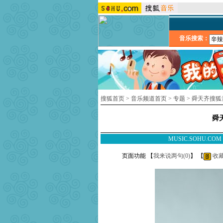
音乐搜索：
搜狐首页
>
音乐频道首页
>
专题
>
舜天齐搜狐
舜
MUSIC.SOHU.CO
页面功能 【
我来说两句(
0
)
】 【
收