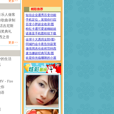
更多>>
音乐人做客
1歌曲录制
情话吉尼斯
颁奖典礼
西之音
更多>>
妒的生活
甩
- Fire
欢你
物语
贝