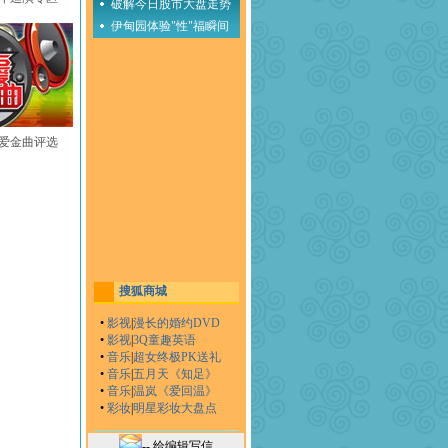
破解今日股市大盘走势
伊甸园体验"性"福瞬间
至爱金曲评选
搜狐商城
•
影视
|
漫长的婚约DVD
•
影视
|
3Q童趣英语
•
音乐
|
超女终极PK送礼
•
音乐
|
五月天《知足》
•
音乐
|
温岚《爱回温》
•
彩妆
|
明星彩妆大盘点
-- 给编辑写信