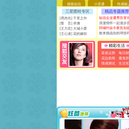
搜狐短信
小灵通
性感丽
三星图铃专区
精品专题推荐
短信企业通秀百变
[周杰伦] 千里之外
浪漫情怀一起漫步
[誓 言] 求佛
同城约会今夜告别
[王力宏] 大城小爱
敢来挑战你的球技
[王心凌] 花的嫁纱
精彩生活
星座运势
每日财
花边新闻
魔鬼辞
情感测试
生活笑