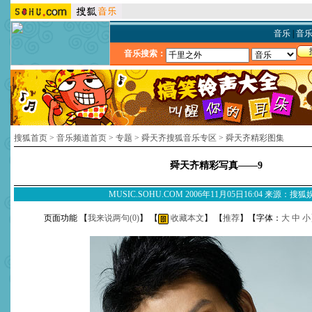
音乐
|
音
音乐搜索：
搜狐首页
>
音乐频道首页
>
专题
>
舜天齐搜狐音乐专区
>
舜天齐精彩图集
舜天齐精彩写真——9
MUSIC.SOHU.COM 2006年11月05日16:04 来源：搜
页面功能 【
我来说两句(
0
)
】 【
收藏本文
】 【
推荐
】【字体：
大
中
小