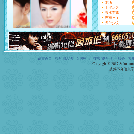
[元旦]
看到你我会触电；看
求佛
断电。爱你是我职业，想你
千里之外
你是我专业！水晶之恋祝你
香水有毒
[元旦]
如果上天让我许三个
吉祥三宝
起；二是再生再世和你在一
天竺少女
离。水晶之恋祝你新年快乐
[元旦]
当我狠下心扭头离去
泣，这痛楚让我明白我多么
卖了。水晶之恋祝你新年快
[春节]
风柔雨润好月圆，半
颜！冬去春来似水如烟，劳
道一声平安！新年吉祥万事
设置首页
-
搜狗输入法
-
支付中心
-
搜狐招聘
-
广告服务
-
客
[春节]
传说薰衣草有四片叶
Copyright © 2017 Sohu.co
片叶子是希望，第三片叶子
搜狐不良信息
送你一棵薰衣草，愿你新年