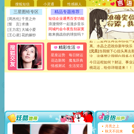
天都要快乐噢!
搜狐短信
小灵通
性感丽人
[圣诞节]
奉上一颗祝福的心,
三星图铃专区
精品专题推荐
如意,快乐,鲜花,一切美好的
[元旦]
看到你我会触电；看
短信企业通秀百变功能
[周杰伦] 千里之外
断电。爱你是我职业，想你
浪漫情怀一起漫步音乐
[誓 言] 求佛
你是我专业！水晶之恋祝你
同城约会今夜告别寂寞
[王力宏] 大城小爱
[元旦]
如果上天让我许三个
敢来挑战你的球技吗？
[王心凌] 花的嫁纱
起；二是再生再世和你在一
离。水晶之恋祝你新年快乐
精彩生活
[元旦]
当我狠下心扭头离去
泣，这痛楚让我明白我多么
星座运势
每日财运
卖了。水晶之恋祝你新年快
花边新闻
魔鬼辞典
今日运程如何？财运、事业
[春节]
风柔雨润好月圆，半
情感测试
生活笑话
桃花运，给你详细道来！！
颜！冬去春来似水如烟，劳
道一声平安！新年吉祥万事
[春节]
传说薰衣草有四片叶
片叶子是希望，第三片叶子
送你一棵薰衣草，愿你新年
[圣诞节]
圣诞节到了，想想
你太多，只有给你五千万：
要平安！千万要知足！千万
[圣诞节]
不只这样的日子才
能正大光明地骚扰你,告诉你
天都要快乐噢!
[圣诞节]
奉上一颗祝福的心,
月亮之上
如意,快乐,鲜花,一切美好的
秋天不回来