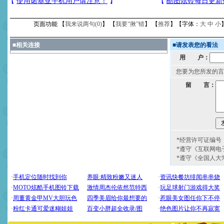
页面功能 【
我来说两句(
0
)
】 【
我要“揪”错
】 【
推荐
】【字体：
大
中
小
■
相关连接
■
请发表您的看法
用 户：
您要为您所发的言
留 言：
*经营许可证编号：京
*遵守《互联网电
*遵守《全国人大
[圣诞节]
圣诞节到了，想想
你太多，只有给你五千万：
要平安！千万要知足！千万
[圣诞节]
不只这样的日子才
能正大光明地骚扰你,告诉你