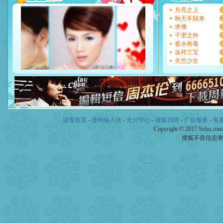
[圣诞节]
奉上一颗祝福的心,
月亮之上
如意,快乐,鲜花,一切美好的
秋天不回来
[元旦]
看到你我会触电；看
求佛
断电。爱你是我职业，想你
千里之外
你是我专业！水晶之恋祝你
香水有毒
[元旦]
如果上天让我许三个
吉祥三宝
起；二是再生再世和你在一
天竺少女
离。水晶之恋祝你新年快乐
[元旦]
当我狠下心扭头离去
泣，这痛楚让我明白我多么
卖了。水晶之恋祝你新年快
[春节]
风柔雨润好月圆，半
颜！冬去春来似水如烟，劳
道一声平安！新年吉祥万事
设置首页
-
搜狗输入法
-
支付中心
-
搜狐招聘
-
广告服务
-
客
[春节]
传说薰衣草有四片叶
Copyright © 2017 Sohu.co
片叶子是希望，第三片叶子
搜狐不良信息
送你一棵薰衣草，愿你新年