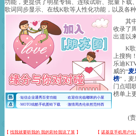
功能，更提供了明星专辑、连续试听、批量下载
歌词同步显示、在线K歌等人性化功能，以及各
其
收录了
出道以
K歌麦
上搜狗
乐迪KT
威的“
麦
榜
”，麦
门点唱
榜单上
(