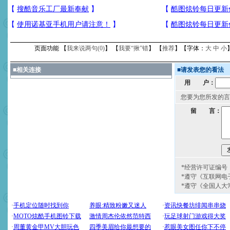
页面功能 【
我来说两句(
0
)
】 【
我要“揪”错
】 【
推荐
】【字体：
大
中
小
■
相关连接
■
请发表您的看法
用 户：
您要为您所发的言
留 言：
*经营许可证编号：京
*遵守《互联网电
*遵守《全国人大
[圣诞节]
圣诞节到了，想想
你太多，只有给你五千万：
要平安！千万要知足！千万