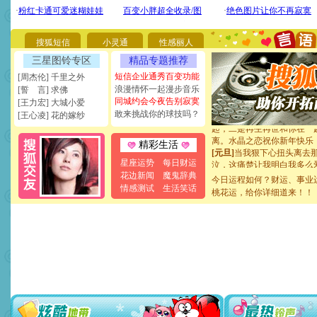
[圣诞节]
不只这样的日子才
能正大光明地骚扰你,告诉你
天都要快乐噢!
搜狐短信
小灵通
性感丽人
[圣诞节]
奉上一颗祝福的心,
如意,快乐,鲜花,一切美好的
三星图铃专区
精品专题推荐
[元旦]
看到你我会触电；看
短信企业通秀百变功能
[周杰伦] 千里之外
断电。爱你是我职业，想你
浪漫情怀一起漫步音乐
[誓 言] 求佛
你是我专业！水晶之恋祝你
同城约会今夜告别寂寞
[王力宏] 大城小爱
[元旦]
如果上天让我许三个
敢来挑战你的球技吗？
[王心凌] 花的嫁纱
起；二是再生再世和你在一
离。水晶之恋祝你新年快乐
[元旦]
当我狠下心扭头离去
精彩生活
泣，这痛楚让我明白我多么
星座运势
每日财运
卖了。水晶之恋祝你新年快
花边新闻
魔鬼辞典
[春节]
风柔雨润好月圆，半
今日运程如何？财运、事业
情感测试
生活笑话
颜！冬去春来似水如烟，劳
桃花运，给你详细道来！！
道一声平安！新年吉祥万事
[春节]
传说薰衣草有四片叶
片叶子是希望，第三片叶子
送你一棵薰衣草，愿你新年
[圣诞节]
圣诞节到了，想想
你太多，只有给你五千万：
要平安！千万要知足！千万
[圣诞节]
不只这样的日子才
能正大光明地骚扰你,告诉你
天都要快乐噢!