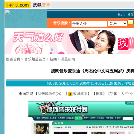
音乐
|
音
音乐搜索：
搜狐首页
>
音乐频道首页
>
新闻
>
明星新闻
搜狗音乐麦乐迪《周杰伦中文网五周岁》庆
MUSIC.SOHU.COM 2006年11月06日15:26 来源：搜
页面功能 【
我来说两句(
0
)
】 【
收藏本文
】 【
推荐
】【字体：
大
中
小