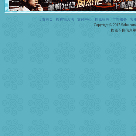
卖了。水晶之恋祝你新年快
[春节]
风柔雨润好月圆，半
颜！冬去春来似水如烟，劳
设置首页
-
搜狗输入法
-
支付中心
-
搜狐招聘
-
广告服务
-
客
道一声平安！新年吉祥万事
Copyright © 2017 Sohu.co
[春节]
传说薰衣草有四片叶
片叶子是希望，第三片叶子
搜狐不良信息
送你一棵薰衣草，愿你新年