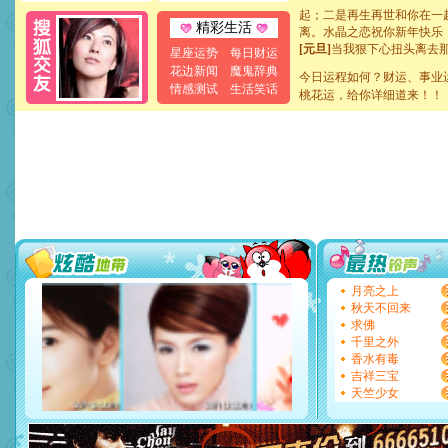
起；二是再生再世和你在一
离。水晶之恋祝你新年快乐
精彩生活
[元旦]
当我狠下心扭头离去
星座运势
每日财运
泣，这痛楚让我明白我多么
花边新闻
魔鬼辞典
卖了。水晶之恋祝你新年快
今日运程如何？财运、事业
情感测试
生活笑话
[春节]
风柔雨润好月圆，半
桃花运，给你详细道来！！
颜！冬去春来似水如烟，劳
道一声平安！新年吉祥万事
[春节]
传说薰衣草有四片叶
片叶子是希望，第三片叶子
送你一棵薰衣草，愿你新年
[圣诞节]
圣诞节到了，想想
你太多，只有给你五千万：
要平安！千万要知足！千万
[圣诞节]
不只这样的日子才
能正大光明地骚扰你,告诉你
天都要快乐噢!
月亮之上
[圣诞节]
奉上一颗祝福的心,
秋天不回来
如意,快乐,鲜花,一切美好的
求佛
[元旦]
看到你我会触电；看
千里之外
断电。爱你是我职业，想你
香水有毒
你是我专业！水晶之恋祝你
吉祥三宝
[元旦]
如果上天让我许三个
天竺少女
起；二是再生再世和你在一
离。水晶之恋祝你新年快乐
[元旦]
当我狠下心扭头离去
泣，这痛楚让我明白我多么