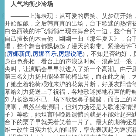
人气均衡少冷场
———上海表现：从可爱的唐笑、艾梦萌开始
开始酝酿，之后韩真真的出场，台下歌迷的热情
白色西装的许飞悄悄出现在舞台的一边，整个台
自己擅长的木吉他，幽幽一曲《那年夏天》，台
唱，整个舞台都飘扬起了漫天的彩带。紧接着许
(
厉娜新闻
,
厉娜音乐
,
厉娜说吧
)
，不知是否约好，
身白色亮相，看台上的声浪这时候一浪高过一浪，
尖叫，让演唱会早早就进入了第一个高潮。由于
第三名刘力扬只能坐着轮椅出场，而在此之前，
了她坐着轮椅艰难来沪的花絮片断，好朋友阳蕾
幕给刘力扬送上了祝福，各地歌迷掷地有声的呼
刘力扬激动不已。场下歌迷鼻子酸酸，而台上的
哽咽，虽然坐着演唱，但刘力扬还是为歌迷深情
子》等歌，她坦言昨晚最遗憾的就是不能站起来
台下的栗子早就哭着笑着一片了。最大的期待还
维一改往日实力惊人的唱腔，率先表演起为巡演