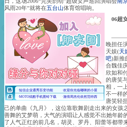
日，这场2006“完美韵动”超级女声巡回演唱会
南
风雨20年”就将在
五台山
体育馆唱响。
06超
———
晚担任
天娱
(
天
吧
)
新推
合魏佳
欣如和
的唐笑
相，一
不一样
唐笑轻
己的单曲《九月》，这位靠歌舞剧走出来的女孩
善舞的艾梦萌，大气的演唱让人感觉不出她年龄
了人气正红的前几名，胡灵、罗丹、阳蕾等都带