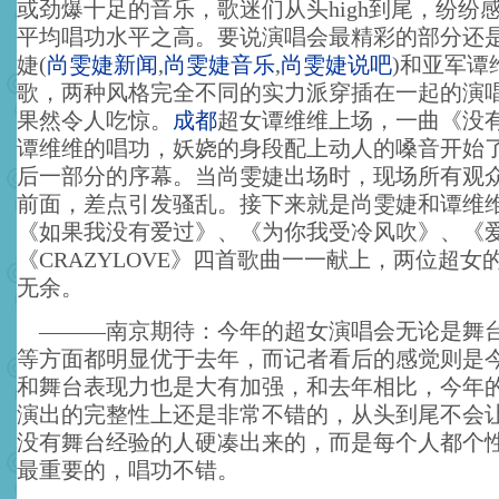
或劲爆十足的音乐，歌迷们从头high到尾，纷纷
平均唱功水平之高。要说演唱会最精彩的部分还
婕
(
尚雯婕新闻
,
尚雯婕音乐
,
尚雯婕说吧
)
和亚军谭
歌，两种风格完全不同的实力派穿插在一起的演
果然令人吃惊。
成都
超女谭维维上场，一曲《没
谭维维的唱功，妖娆的身段配上动人的嗓音开始
后一部分的序幕。当尚雯婕出场时，现场所有观
前面，差点引发骚乱。接下来就是尚雯婕和谭维
《如果我没有爱过》、《为你我受冷风吹》、《
《CRAZYLOVE》四首歌曲一一献上，两位超女
无余。
———南京期待：今年的超女演唱会无论是舞
等方面都明显优于去年，而记者看后的感觉则是
和舞台表现力也是大有加强，和去年相比，今年
演出的完整性上还是非常不错的，从头到尾不会
没有舞台经验的人硬凑出来的，而是每个人都个
最重要的，唱功不错。