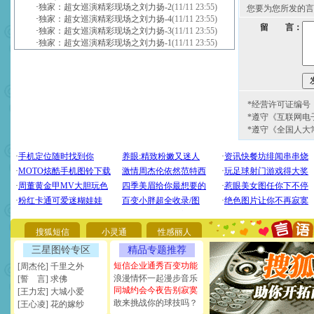
·
独家：超女巡演精彩现场之刘力扬-2
(11/11 23:55)
您要为您所发的言
·
独家：超女巡演精彩现场之刘力扬-4
(11/11 23:55)
留 言：
·
独家：超女巡演精彩现场之刘力扬-3
(11/11 23:55)
·
独家：超女巡演精彩现场之刘力扬-1
(11/11 23:55)
*经营许可证编号：京
*遵守《互联网电
*遵守《全国人大
[圣诞节]
圣诞节到了，想想
你太多，只有给你五千万：
要平安！千万要知足！千万
[圣诞节]
不只这样的日子才
能正大光明地骚扰你,告诉你
搜狐短信
小灵通
性感丽人
天都要快乐噢!
[圣诞节]
奉上一颗祝福的心,
三星图铃专区
精品专题推荐
如意,快乐,鲜花,一切美好的
短信企业通秀百变功能
[周杰伦] 千里之外
[元旦]
看到你我会触电；看
浪漫情怀一起漫步音乐
[誓 言] 求佛
断电。爱你是我职业，想你
同城约会今夜告别寂寞
[王力宏] 大城小爱
你是我专业！水晶之恋祝你
敢来挑战你的球技吗？
[王心凌] 花的嫁纱
[元旦]
如果上天让我许三个