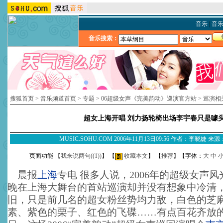
音乐
|
音
音乐搜索：
搜狐首页
>
音乐频道首页
>
专题
>
06超级女声《完美韵动》巡演官方站
>
巡演相
超女上海开唱 刘力扬轮椅出场李宇春只是噱
MUSIC.SOHU.COM 2006年11月13日09:56 作者：李晓婕 
页面功能 【
我来说两句(
(1)
)
】 【
收藏本文
】 【
推荐
】【字体：
大
中
晨报
上海
专电 很多人说，2006年的超级女声
晚在上海大舞台的首站巡演却并没有想象中冷清，
旧，只是前几名的超女粉丝势均力敌，白色的芝
素、紫色的栗子、红色的飞碟……有点百花齐放的