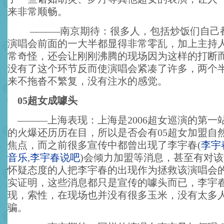
来非常顺畅。
———南京期待：很多人，包括炒饭们自己
演唱会前面的一大半都显得非常零乱，加上主持
常奇怪，还会让刚刚沸腾的现场因为这样的打断
没有了这个环节反而使演唱会紧凑了许多，两个
来不拖沓不繁复，没有注水的感觉。
05超女成噱头
———上海表现：上海是2006超女巡演的第一站
的火爆还历历在目，所以是否会有05超女加盟自
焦点，而之前很多宣传中都曾出现了李宇春
(
李宇
音乐
,
李宇春说吧
)
会倾力加盟等消息，甚至有对该
怀疑态度的人把李宇春的出现作为拯救该演唱会
实证明，这些消息都只是宣传的噱头而已，李宇
现，索性，在现场也并没有很多玉米，没有太多
骗。