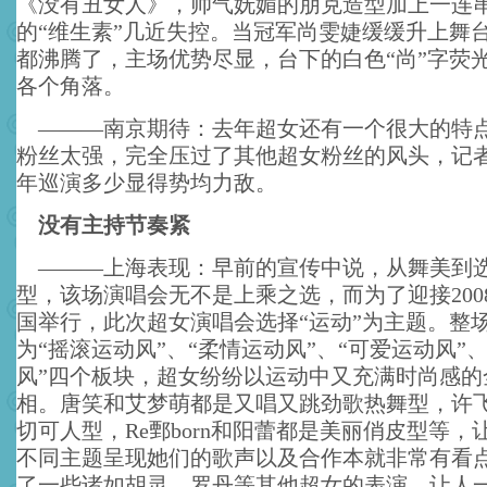
《没有丑女人》，帅气妩媚的朋克造型加上一连
的“维生素”几近失控。当冠军尚雯婕缓缓升上舞
都沸腾了，主场优势尽显，台下的白色“尚”字荧
各个角落。
———南京期待：去年超女还有一个很大的特
粉丝太强，完全压过了其他超女粉丝的风头，记
年巡演多少显得势均力敌。
没有主持节奏紧
———上海表现：早前的宣传中说，从舞美到
型，该场演唱会无不是上乘之选，而为了迎接200
国举行，此次超女演唱会选择“运动”为主题。整
为“摇滚运动风”、“柔情运动风”、“可爱运动风”
风”四个板块，超女纷纷以运动中又充满时尚感的
相。唐笑和艾梦萌都是又唱又跳劲歌热舞型，许
切可人型，Re鄄born和阳蕾都是美丽俏皮型等，
不同主题呈现她们的歌声以及合作本就非常有看
了一些诸如胡灵、罗丹等其他超女的表演，让人