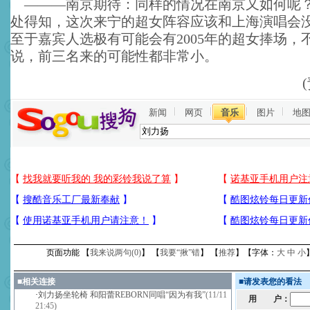
———南京期待：同样的情况在南京又如何呢
处得知，这次来宁的超女阵容应该和上海演唱会
至于嘉宾人选极有可能会有2005年的超女捧场，
说，前三名来的可能性都非常小。
新闻
网页
音乐
图片
地
页面功能 【
我来说两句(
0
)
】 【
我要“揪”错
】 【
推荐
】【字体：
大
中
小
■
相关连接
■
请发表您的看法
·
刘力扬坐轮椅 和阳蕾REBORN同唱“因为有我”
(11/11
用 户：
21:45)