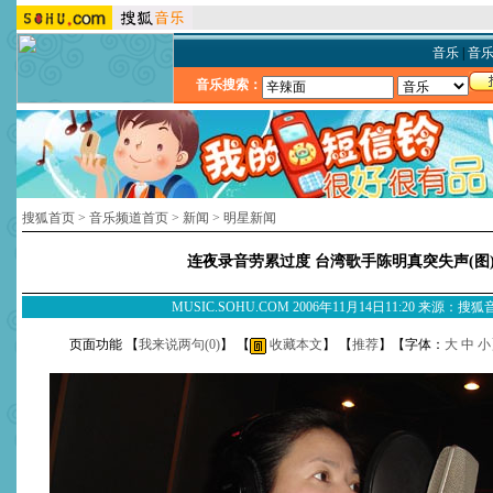
音乐
|
音
音乐搜索：
搜狐首页
>
音乐频道首页
>
新闻
>
明星新闻
连夜录音劳累过度 台湾歌手陈明真突失声(图
MUSIC.SOHU.COM 2006年11月14日11:20 来源：搜
页面功能 【
我来说两句(
0
)
】 【
收藏本文
】 【
推荐
】【字体：
大
中
小