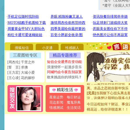
*遵守《互联网电
*遵守《全国人大
[圣诞节]
圣诞节到了，想想
你太多，只有给你五千万：
要平安！千万要知足！千万
[圣诞节]
不只这样的日子才
能正大光明地骚扰你,告诉你
天都要快乐噢!
搜狐短信
小灵通
性感丽人
[圣诞节]
奉上一颗祝福的心,
三星图铃专区
精品专题推荐
如意,快乐,鲜花,一切美好的
[元旦]
看到你我会触电；看
短信企业通秀百变功能
[周杰伦] 千里之外
断电。爱你是我职业，想你
浪漫情怀一起漫步音乐
[誓 言] 求佛
你是我专业！水晶之恋祝你
同城约会今夜告别寂寞
[王力宏] 大城小爱
[元旦]
如果上天让我许三个
敢来挑战你的球技吗？
[王心凌] 花的嫁纱
起；二是再生再世和你在一
离。水晶之恋祝你新年快乐
精彩生活
[元旦]
当我狠下心扭头离去
泣，这痛楚让我明白我多么
星座运势
每日财运
卖了。水晶之恋祝你新年快
花边新闻
魔鬼辞典
今日运程如何？财运、事业
[春节]
风柔雨润好月圆，半
情感测试
生活笑话
桃花运，给你详细道来！！
颜！冬去春来似水如烟，劳
道一声平安！新年吉祥万事
[春节]
传说薰衣草有四片叶
片叶子是希望，第三片叶子