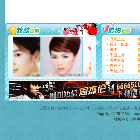
送你一棵薰衣草，愿你新年
[圣诞节]
圣诞节到了，想想
你太多，只有给你五千万：
要平安！千万要知足！千万
[圣诞节]
不只这样的日子才
能正大光明地骚扰你,告诉你
天都要快乐噢!
[圣诞节]
奉上一颗祝福的心,
月亮之上
如意,快乐,鲜花,一切美好的
秋天不回来
[元旦]
看到你我会触电；看
求佛
断电。爱你是我职业，想你
千里之外
你是我专业！水晶之恋祝你
香水有毒
[元旦]
如果上天让我许三个
吉祥三宝
起；二是再生再世和你在一
天竺少女
离。水晶之恋祝你新年快乐
[元旦]
当我狠下心扭头离去
泣，这痛楚让我明白我多么
卖了。水晶之恋祝你新年快
[春节]
风柔雨润好月圆，半
颜！冬去春来似水如烟，劳
道一声平安！新年吉祥万事
设置首页
-
搜狗输入法
-
支付中心
-
搜狐招聘
-
广告服务
-
客
[春节]
传说薰衣草有四片叶
Copyright © 2017 Sohu.co
片叶子是希望，第三片叶子
搜狐不良信息
送你一棵薰衣草，愿你新年