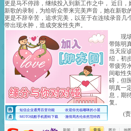
更是马不停蹄，继续投入到新工作之中， 近日，
新歌的录制，为给听众带来完美声音，她在新歌
更是不辞辛苦，追求完美，以至于在连续录音几
带出现水肿，造成突发性失声。
现场工
带陈明
当天应
绍，初
带疲劳
间歇性
碍，但
明真一
息，期
复。
(
新闻
网页
音乐
图片
地