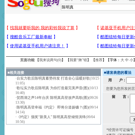
页面功能 【
我来说两句(
0
)
】 【
我要“揪”错
】 【
推荐
】【字体：
大
中
小
■
相关连接
■
请发表您的看法
·
台实力歌后陈明真蓄势待发 打造全心温暖好歌
(10/25
用 户：
11:05)
·
歌坛实力歌后陈明真 为你打造最完美声音(图)
(10/13
您要为您所发的言
16:40)
留 言：
·
贺西湖之声14年台庆 陈明真高登放声高歌(图)
(09/26
13:30)
·
陈明真高登幸福《约定》 即将分道扬镳？(图)
(09/14
14:14)
·
《约定》颁奖“新美人” 陈明真高登倾情演绎
(09/04
10:56)
*经营许可证编号：京