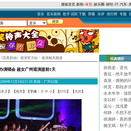
搜狐首页
-
新闻
-
体育
-
娱乐圈
-
财经
-
IT
-
汽车
-
音乐
|
音乐新闻
|
歌手
试听
下载
|
荐碟
|
乐评
|
排行榜
|
专题
|
声《完美韵动》巡演官方站
>
巡演相关报道
经典视听
·
孙燕姿 - 逆光
办演唱会 超女广州巡演提前1天
·
黄征 - 绝不放
·
袁泉 - 拥抱的
M 2006年11月14日11:28 来源：广州日报
·
何炅 - 那段岁
藏本文
】 【
推荐
】【字体：
大
中
小
】【
打印
】 【
关闭
】
·
水木年华 - 借
·
安以轩 - 小脸
·
蓝沁 - 浅浅爱
·
何静 - 不想不
·
侯湘婷 - 真的
·
施文斌 - 秋千