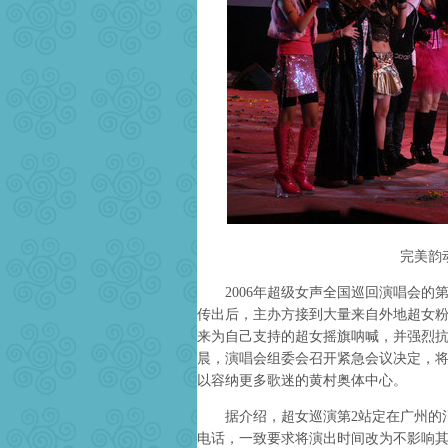
完美韵
2006年超级女声全国巡回演唱会的第2
传出后，主办方接到大量来自外地超女
来为自己支持的超女摇旗呐喊，并强烈
晨，演唱会组委会召开紧急会议决定，将
以容纳更多歌迷的黄村奥体中心。
据介绍，超女巡演第2站定在广州的消
电话，一致要求将演出时间改为不影响