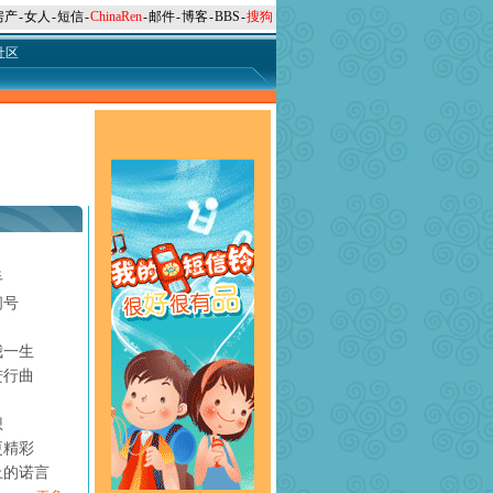
房产
-
女人
-
短信
-
ChinaRen
-
邮件
-
博客
-
BBS
-
搜狗
社区
手
问号
月
我一生
进行曲
想
更精彩
上的诺言