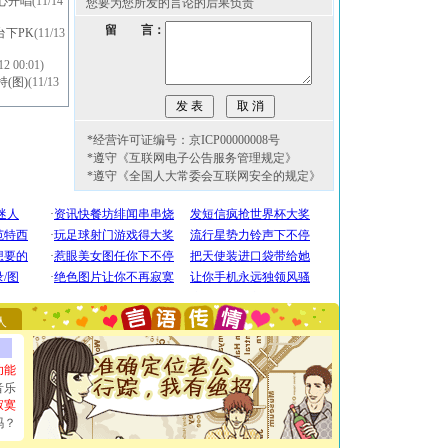
中心开唱
(11/14
您要为您所发的言论的后果负责
留 言：
台下PK
(11/13
12 00:01)
(图)
(11/13
*经营许可证编号：京ICP00000008号
*遵守《互联网电子公告服务管理规定》
*遵守《全国人大常委会互联网安全的规定》
[圣诞节]
圣诞节到了，想想没什么送给你的，又不打算给
你太多，只有给你五千万：千万快乐！千万要健康！千万
要平安！千万要知足！千万不要忘记我！
[圣诞节]
不只这样的日子才会想起你,而是这样的日子才
能正大光明地骚扰你,告诉你,圣诞要快乐!新年要快乐!天
人
天都要快乐噢!
[圣诞节]
奉上一颗祝福的心,在这个特别的日子里,愿幸福,
如意,快乐,鲜花,一切美好的祝愿与你同在.圣诞快乐!
功能
[元旦]
看到你我会触电；看不到你我要充电；没有你我会
音乐
断电。爱你是我职业，想你是我事业，抱你是我特长，吻
寂寞
你是我专业！水晶之恋祝你新年快乐
吗？
[元旦]
如果上天让我许三个愿望，一是今生今世和你在一
起；二是再生再世和你在一起；三是三生三世和你不再分