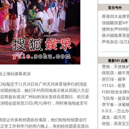
音乐号外
·
香港四大金牌
·
张靓颖加盟WP
·
搜狗女声999
·
第49届格莱美
·
声色杂志-法兰
最新MV点播
·
曹格 - 天使嫉
·
薛凯琪 - 糖不
动上海站谢幕表演
·
苏打绿 - 频率
站敲定于11月26日在广州天河体育场举行的消息
·
VITAS - 星星
粉丝团的电话，她们不约而同地表示将从四面八方赶
·
FIRE组合全裸MV 
抗议将超女巡演广州站的演出安排在星期日。前日凌
·
飞轮海 - 超喜
演唱会提前至25日(周六)举行，同时将场地改至可
·
李宇春 - 冰菊
·
S.H.E. - 怎么办
·
庞龙 - 圆月亮
息让许多粉丝团欢欣雀跃，他们纷纷给组委会打
·
孙悦 - 亲亲宝
其正常工作和学习的周六晚上，有的粉丝团甚至派出