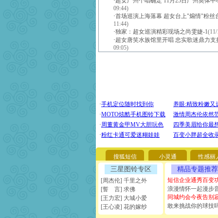
·
超女广州个唱确定 11月25日广州奥体
09:44)
·
首场巡演上海落幕 超女台上"煽情"粉丝
11:44)
·
独家：超女巡演精彩现场之尚雯婕-1
(11/
·
超女唐笑水族馆里开唱 忠实歌迷鼎力支持
09:05)
搜狐短信
小灵通
性感丽
三星图铃专区
精品专题推荐
短信企业通秀百变
[周杰伦] 千里之外
浪漫情怀一起漫步
[誓 言] 求佛
同城约会今夜告别
[王力宏] 大城小爱
敢来挑战你的球技
[王心凌] 花的嫁纱