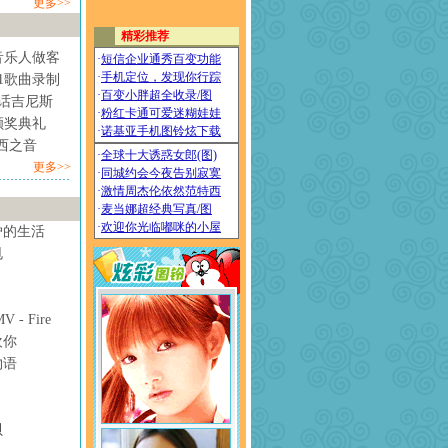
更多>>
音乐人做客
1歌曲录制
情话吉尼斯
颁奖典礼
西之音
更多>>
妒的生活
甩
- Fire
欢你
物语
贝