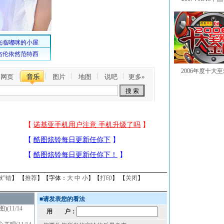
2006年度十大
网页
音乐
图片
地图
说吧
更多»
揪”错
】 【
推荐
】【字体：
大
中
小
】【
打印
】 【
关闭
】
■
请发表您的看法
图)
(11/14
用 户：