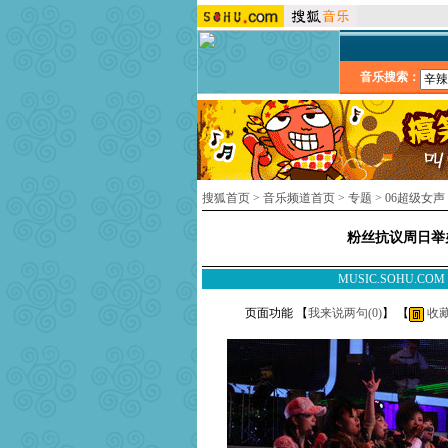
音乐搜索：
搜狐首页
>
音乐频道首页
>
专题
>
06超级女
粉丝抗议周日举
MUSIC.SOHU.CO
页面功能 【
我来说两句(
0
)
】 【
收