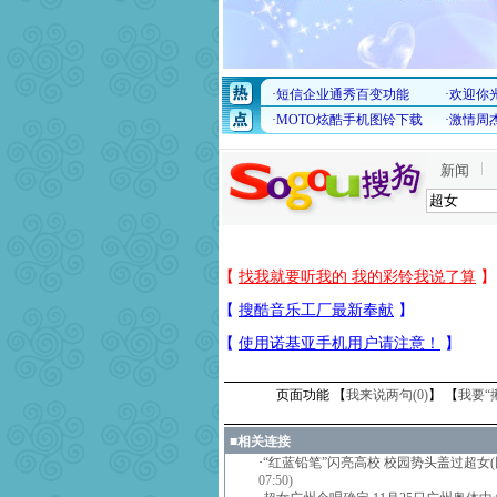
新闻
页面功能 【
我来说两句(
0
)
】 【
我要“
■
相关连接
·
“红蓝铅笔”闪亮高校 校园势头盖过超女(
07:50)