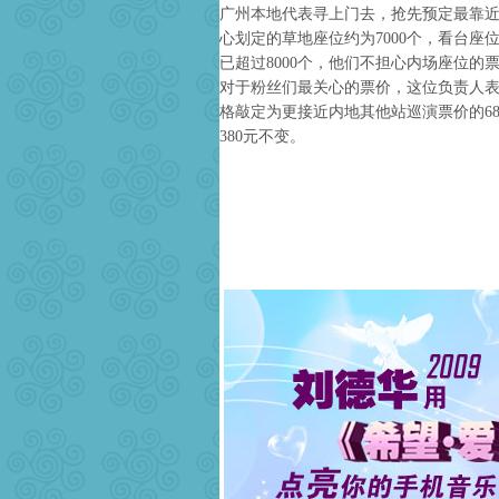
广州本地代表寻上门去，抢先预定最靠
心划定的草地座位约为7000个，看台座
已超过8000个，他们不担心内场座位
对于粉丝们最关心的票价，这位负责人
格敲定为更接近内地其他站巡演票价的68
380元不变。