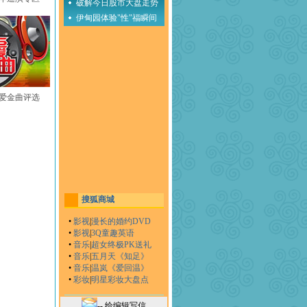
破解今日股市大盘走势
伊甸园体验"性"福瞬间
至爱金曲评选
搜狐商城
•
影视
|
漫长的婚约DVD
•
影视
|
3Q童趣英语
•
音乐
|
超女终极PK送礼
•
音乐
|
五月天《知足》
•
音乐
|
温岚《爱回温》
•
彩妆
|
明星彩妆大盘点
-- 给编辑写信