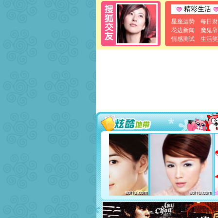
精彩生活
星座运势
每日财
花边新闻
魔鬼辞
情感测试
生活笑