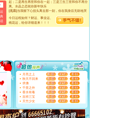
离。水晶之恋祝你新年快乐
[元旦]
当我狠下心扭头离去那一刻，你在我身后无助地哭
运
泣，这痛楚让我明白我多么爱你。我转身抱住你：这猪不
典
卖了。水晶之恋祝你新年快乐。
今日运程如何？财运、事业运、
话
[春节]
风柔雨润好月圆，半岛铁盒伴身边，每日尽显开心
桃花运，给你详细道来！！！
颜！冬去春来似水如烟，劳碌人生需尽欢！听一曲轻歌，
道一声平安！新年吉祥万事如愿
[春节]
传说薰衣草有四片叶子：第一片叶子是信仰，第二
片叶子是希望，第三片叶子是爱情，第四片叶子是幸运。
送你一棵薰衣草，愿你新年快乐！
[圣诞节]
圣诞节到了，想想没什么送给你的，又不打算给
你太多，只有给你五千万：千万快乐！千万要健康！千万
要平安！千万要知足！千万不要忘记我！
[圣诞节]
不只这样的日子才会想起你,而是这样的日子才
能正大光明地骚扰你,告诉你,圣诞要快乐!新年要快乐!天
天都要快乐噢!
月亮之上
[圣诞节]
奉上一颗祝福的心,在这个特别的日子里,愿幸福,
秋天不回来
如意,快乐,鲜花,一切美好的祝愿与你同在.圣诞快乐!
求佛
[元旦]
看到你我会触电；看不到你我要充电；没有你我会
千里之外
断电。爱你是我职业，想你是我事业，抱你是我特长，吻
香水有毒
你是我专业！水晶之恋祝你新年快乐
吉祥三宝
[元旦]
如果上天让我许三个愿望，一是今生今世和你在一
天竺少女
起；二是再生再世和你在一起；三是三生三世和你不再分
离。水晶之恋祝你新年快乐
[元旦]
当我狠下心扭头离去那一刻，你在我身后无助地哭
泣，这痛楚让我明白我多么爱你。我转身抱住你：这猪不