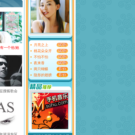
荐
月亮之上
还有一个他/她
桃花朵朵开
不怕不怕
夜来香
两只蝴蝶
隐形的翅膀
黄征搜狐歌会
中国年巡演专区