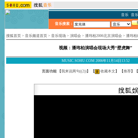
音乐
|
音
音乐搜索：
搜狐首页
>
音乐频道首页
>
音乐现场
>
演唱会
>
潘玮柏2006北京演唱会
>
潘玮柏
视频：潘玮柏演唱会现场大秀“壁虎舞”
MUSIC.SOHU.COM 2006年11月14日13:52
页面功能 【
我来说两句(
(2)
)
】 【
收藏本文
】 【
推荐
】