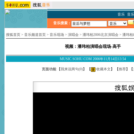
音乐
|
音
音乐搜索：
搜狐首页
>
音乐频道首页
>
音乐现场
>
演唱会
>
潘玮柏2006北京演唱会
>
潘玮柏
视频：潘玮柏演唱会现场-高手
MUSIC.SOHU.COM 2006年11月14日13:54
页面功能 【
我来说两句(
0
)
】 【
收藏本文
】 【
推荐
】【