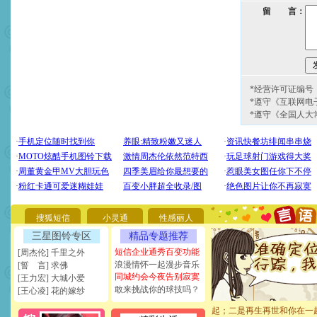
留 言：
*经营许可证编号：京
*遵守《互联网电
*遵守《全国人大
[圣诞节]
圣诞节到了，想想
你太多，只有给你五千万：
要平安！千万要知足！千万
[圣诞节]
不只这样的日子才
能正大光明地骚扰你,告诉你
搜狐短信
小灵通
性感丽人
天都要快乐噢!
[圣诞节]
奉上一颗祝福的心,
三星图铃专区
精品专题推荐
如意,快乐,鲜花,一切美好的
短信企业通秀百变功能
[周杰伦] 千里之外
[元旦]
看到你我会触电；看
浪漫情怀一起漫步音乐
[誓 言] 求佛
断电。爱你是我职业，想你
同城约会今夜告别寂寞
[王力宏] 大城小爱
你是我专业！水晶之恋祝你
敢来挑战你的球技吗？
[王心凌] 花的嫁纱
[元旦]
如果上天让我许三个
起；二是再生再世和你在一
离。水晶之恋祝你新年快乐