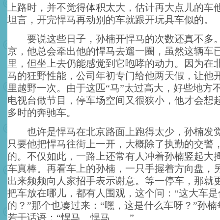
上路时，并不觉得体积太大，估计再大点儿的车
坦言，开完悍马再动别的车就跟开玩具车似的。
要说这些日子，孙楠开悍马的次数还真不多。
京，他总会牵出他的悍马去遛一圈，虽然这辆车已
里，但坐上去仍能感觉到它咆哮的动力。因为在
马的狂野性能，公司年初专门给他两天假，让他
里越野一次。由于这匹“马”太过高大，好些地方
电视台做节目，停车场空间又很狭小，他才会想
多时的奔驰车。
也许是悍马在北京路面上跑得太少，孙楠发觉
只要他把悍马往街上一开，大概除了执勤的交警
的。不仅如此，一路上还常有人冲着孙楠竖起大
车真棒。再看车上的孙楠，一只手握着方向盘，
出来频频向人家招手表示谢意。等一停车，那就
把车放在哪儿，都有人围观，这个问：“这大车是
的？”那个也凑过来：“嘿，这是什么车呀？”孙
若干话语：“悍马、悍马……”