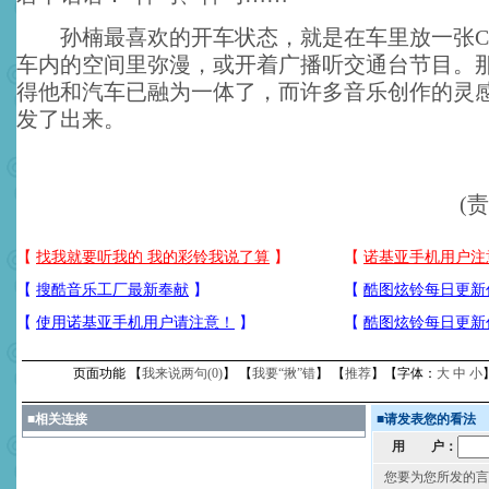
孙楠最喜欢的开车状态，就是在车里放一张C
车内的空间里弥漫，或开着广播听交通台节目。
得他和汽车已融为一体了，而许多音乐创作的灵
发了出来。
(
页面功能 【
我来说两句(
0
)
】 【
我要“揪”错
】 【
推荐
】【字体：
大
中
小
■
相关连接
■
请发表您的看法
用 户：
您要为您所发的言