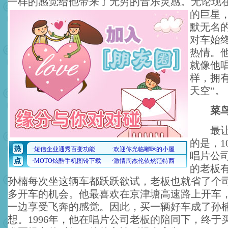
一样的感觉给他带来了无穷的音乐灵感。
无论现
的巨星，
默无名
对车始
热情。
就像他
样，拥
天空”。
菜鸟
最让孙
的是，1
唱片公
的老板
孙楠每次坐这辆车都跃跃欲试，老板也就省了个
多开车的机会。他最喜欢在京津塘高速路上开车
一边享受飞奔的感觉。因此，买一辆好车成了孙
想。1996年，他在唱片公司老板的陪同下，终于