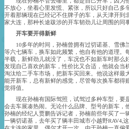
现在孙楠不管去哪里，都是自己开车，因为他
不放心，坐着心里发慌、紧张，所以只好自己多
开着那辆现在已经记不住牌子的车，从天津开到
家大连，那种长途跋涉的开车韧劲儿让周围的同
开车要开得新鲜
10多年的时间，孙楠曾拥有过切诺基、雪佛
等六七辆车，换车如此频繁，他自有他的道理。
半载，新鲜劲儿就没了，车况也不如新车时那么
发现自己喜欢的新车，性价比又合适，他就会当
淘汰给二手车市场，把新车买回来。他说这样最
能开新车，总有新鲜的感觉，尽管每次换车都得
觉得值。
现在孙楠有国际驾照，试驾过多种车型，要是
会去车展凑热闹。无论什么品牌、型号的新车，
孙楠的经纪人贾鹏告诉记者，孙楠前些年买了一辆奔
一辆切诺基，去年买了辆丰田城市小越野RAV4,
在大连的家里，偶尔才开一次。由于孙楠一直偏