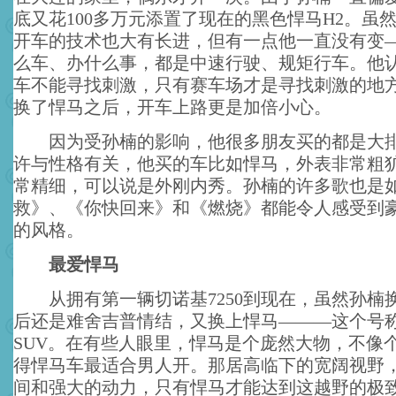
底又花100多万元添置了现在的黑色悍马H2。虽
开车的技术也大有长进，但有一点他一直没有变
么车、办什么事，都是中速行驶、规矩行车。他
车不能寻找刺激，只有赛车场才是寻找刺激的地
换了悍马之后，开车上路更是加倍小心。
因为受孙楠的影响，他很多朋友买的都是大排
许与性格有关，他买的车比如悍马，外表非常粗
常精细，可以说是外刚内秀。孙楠的许多歌也是
救》、《你快回来》和《燃烧》都能令人感受到
的风格。
最爱悍马
从拥有第一辆切诺基7250到现在，虽然孙楠
后还是难舍吉普情结，又换上悍马———这个号
SUV。在有些人眼里，悍马是个庞然大物，不像
得悍马车最适合男人开。那居高临下的宽阔视野
间和强大的动力，只有悍马才能达到这越野的极