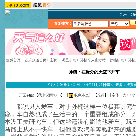
音乐
|
音
音乐搜索：
搜狐首页
>
音乐频道首页
>
新闻
>
明星新闻
>
孙楠个人官方站
>
孙楠新闻
>
孙楠
孙楠：在缘分的天空下开车
MUSIC.SOHU.COM 2006年11月21日00:34 来源：搜
页面功能 【
我来说两句(
0
)
】 【
收藏本文
】 【
推荐
】【字体：
大
中
小
都说男人爱车，对于孙楠这样一位极其讲究生
说，车自然也成了生活中的一个重要组成部分。
本没工夫研究车，但这丝毫没有影响他爱车、玩
马路上从不开快车，但他喜欢汽车奔驰起来的速