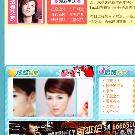
精彩生活
[元旦]
当我狠下心扭头离去
星座运势
每日财运
泣，这痛楚让我明白我多么
花边新闻
魔鬼辞典
卖了。水晶之恋祝你新年快
今日运程如何？财运、事业
[春节]
风柔雨润好月圆，半
情感测试
生活笑话
桃花运，给你详细道来！！
颜！冬去春来似水如烟，劳
道一声平安！新年吉祥万事
[春节]
传说薰衣草有四片叶
片叶子是希望，第三片叶子
送你一棵薰衣草，愿你新年
[圣诞节]
圣诞节到了，想想
你太多，只有给你五千万：
要平安！千万要知足！千万
[圣诞节]
不只这样的日子才
能正大光明地骚扰你,告诉你
天都要快乐噢!
月亮之上
[圣诞节]
奉上一颗祝福的心,
秋天不回来
如意,快乐,鲜花,一切美好的
求佛
[元旦]
看到你我会触电；看
千里之外
断电。爱你是我职业，想你
香水有毒
你是我专业！水晶之恋祝你
吉祥三宝
[元旦]
如果上天让我许三个
天竺少女
起；二是再生再世和你在一
离。水晶之恋祝你新年快乐
[元旦]
当我狠下心扭头离去
泣，这痛楚让我明白我多么
卖了。水晶之恋祝你新年快