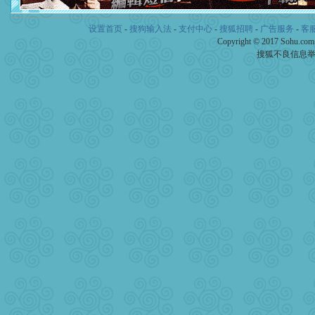
[春节]
风柔雨润好月圆，半
颜！冬去春来似水如烟，劳
设置首页
-
搜狗输入法
-
支付中心
-
搜狐招聘
-
广告服务
-
客
道一声平安！新年吉祥万事
[春节]
Copyright © 2017 Sohu.co
传说薰衣草有四片叶
片叶子是希望，第三片叶子
搜狐不良信息
送你一棵薰衣草，愿你新年