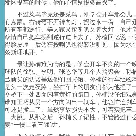
发区提车的时候，他的心情别提多高兴了。
不过菜鸟毕竟还是菜鸟，刚学会开车那会儿，
有点蒙。右转弯不开转向灯，拐过来一看，自己
所有车都逆行。等人家又按喇叭又晃大灯，他才
敢情自己把车拐到逆行道上去了。孙楠回忆说：“
得脸皮厚，后边狂按喇叭也得装没听见，因为水
条斯理地开。”
最让孙楠难为情的是，学会开车不久的一个晚
球队的徐弘、李明、张恩华等几个人搞聚会，孙
己新买的切诺基送他们回宾馆。孙楠的行车经验
是头一次走夜路，坐在车上的朋友们都为他捏了
交桥下一处四面闪着黄灯的路口，孙楠没仔细观
谁知正巧从另一个方向闪出一辆车，他急忙连刹
可还是撞上了。虽然事故损失不大，可着实把车
一大跳。从那之后，孙楠长了记性，不管路过什
要“一慢二看三通过”。