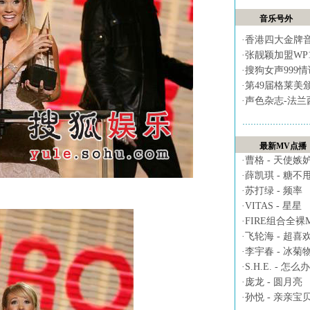
音乐号外
·
香港四大金牌
·
张靓颖加盟WP
·
搜狗女声999
·
第49届格莱美
·
声色杂志-法兰
最新MV点播
·
曹格 - 天使嫉
·
薛凯琪 - 糖不
·
苏打绿 - 频率
·
VITAS - 星星
·
FIRE组合全裸MV 
·
飞轮海 - 超喜
·
李宇春 - 冰菊
·
S.H.E. - 怎么办
·
庞龙 - 圆月亮
·
孙悦 - 亲亲宝