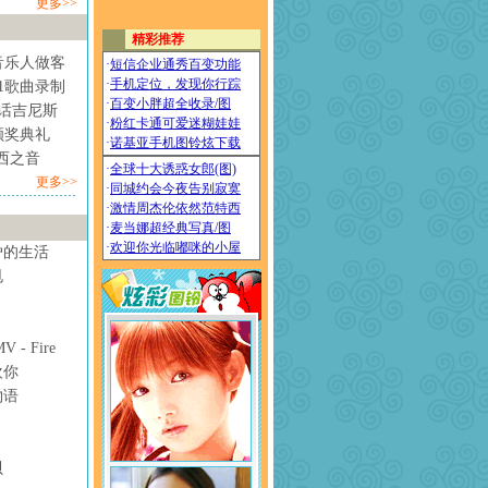
更多>>
音乐人做客
1歌曲录制
情话吉尼斯
颁奖典礼
西之音
更多>>
妒的生活
甩
- Fire
欢你
物语
贝