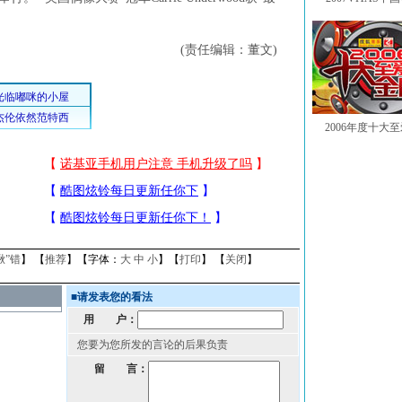
(责任编辑：董文)
2006年度十大
揪”错
】 【
推荐
】【字体：
大
中
小
】【
打印
】 【
关闭
】
■
请发表您的看法
用 户：
您要为您所发的言论的后果负责
留 言：