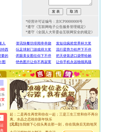
*经营许可证编号：京ICP00000008号
*遵守《互联网电子公告服务管理规定》
*遵守《全国人大常委会互联网安全的规定》
[圣诞节]
圣诞节到了，想想没什么送给你的，又不打算给
你太多，只有给你五千万：千万快乐！千万要健康！千万
要平安！千万要知足！千万不要忘记我！
[圣诞节]
不只这样的日子才会想起你,而是这样的日子才
能正大光明地骚扰你,告诉你,圣诞要快乐!新年要快乐!天
人
天都要快乐噢!
[圣诞节]
奉上一颗祝福的心,在这个特别的日子里,愿幸福,
如意,快乐,鲜花,一切美好的祝愿与你同在.圣诞快乐!
功能
[元旦]
看到你我会触电；看不到你我要充电；没有你我会
音乐
断电。爱你是我职业，想你是我事业，抱你是我特长，吻
寂寞
你是我专业！水晶之恋祝你新年快乐
吗？
[元旦]
如果上天让我许三个愿望，一是今生今世和你在一
起；二是再生再世和你在一起；三是三生三世和你不再分
离。水晶之恋祝你新年快乐
[元旦]
当我狠下心扭头离去那一刻，你在我身后无助地哭
运
泣，这痛楚让我明白我多么爱你。我转身抱住你：这猪不
典
卖了。水晶之恋祝你新年快乐。