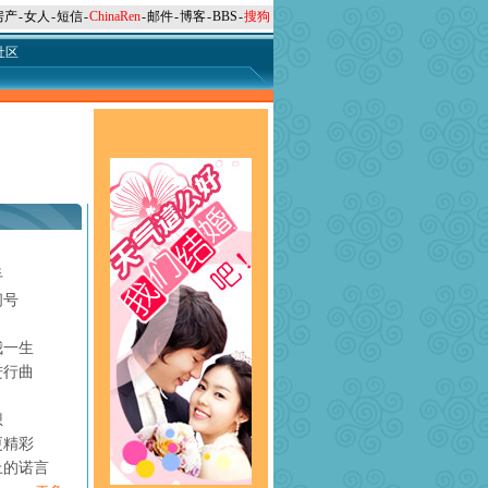
房产
-
女人
-
短信
-
ChinaRen
-
邮件
-
博客
-
BBS
-
搜狗
社区
手
问号
月
我一生
进行曲
想
更精彩
上的诺言