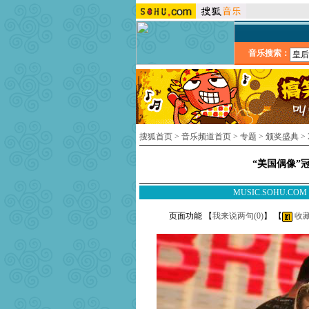
音乐搜索：
搜狐首页
>
音乐频道首页
>
专题
>
颁奖盛典
>
“美国偶像”冠
MUSIC.SOHU.CO
页面功能 【
我来说两句(
0
)
】 【
收