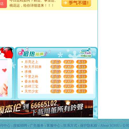
今日运程如何？财运、事业运、
话
[春节]
风柔雨润好月圆，半岛铁盒伴身边，每日尽显开心
桃花运，给你详细道来！！！
颜！冬去春来似水如烟，劳碌人生需尽欢！听一曲轻歌，
道一声平安！新年吉祥万事如愿
[春节]
传说薰衣草有四片叶子：第一片叶子是信仰，第二
片叶子是希望，第三片叶子是爱情，第四片叶子是幸运。
送你一棵薰衣草，愿你新年快乐！
[圣诞节]
圣诞节到了，想想没什么送给你的，又不打算给
你太多，只有给你五千万：千万快乐！千万要健康！千万
要平安！千万要知足！千万不要忘记我！
[圣诞节]
不只这样的日子才会想起你,而是这样的日子才
能正大光明地骚扰你,告诉你,圣诞要快乐!新年要快乐!天
天都要快乐噢!
月亮之上
[圣诞节]
奉上一颗祝福的心,在这个特别的日子里,愿幸福,
秋天不回来
如意,快乐,鲜花,一切美好的祝愿与你同在.圣诞快乐!
求佛
[元旦]
看到你我会触电；看不到你我要充电；没有你我会
千里之外
断电。爱你是我职业，想你是我事业，抱你是我特长，吻
香水有毒
你是我专业！水晶之恋祝你新年快乐
吉祥三宝
[元旦]
如果上天让我许三个愿望，一是今生今世和你在一
天竺少女
起；二是再生再世和你在一起；三是三生三世和你不再分
离。水晶之恋祝你新年快乐
[元旦]
当我狠下心扭头离去那一刻，你在我身后无助地哭
泣，这痛楚让我明白我多么爱你。我转身抱住你：这猪不
卖了。水晶之恋祝你新年快乐。
[春节]
风柔雨润好月圆，半岛铁盒伴身边，每日尽显开心
颜！冬去春来似水如烟，劳碌人生需尽欢！听一曲轻歌，
付中心
-
搜狐招聘
-
广告服务
-
客服中心
-
联系方式
-
保护隐私权
-
About SOHU
-
公
道一声平安！新年吉祥万事如愿