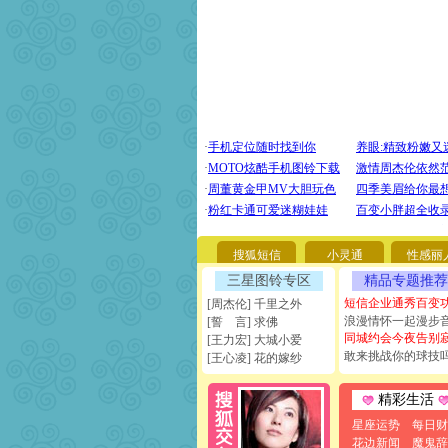
搜狐短信
小灵通
性感丽
三星图铃专区
精品专题推荐
短信企业通秀百变
[周杰伦] 千里之外
浪漫情怀一起漫步
[誓 言] 求佛
同城约会今夜告别
[王力宏] 大城小爱
敢来挑战你的球技
[王心凌] 花的嫁纱
精彩生活
星座运势
每日财
花边新闻
魔鬼辞