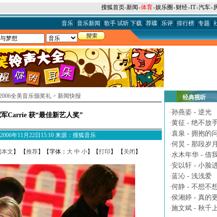
搜狐首页
-
新闻
-
体育
-
娱乐圈
-
财经
-
IT
-
汽车
-
音乐
|
音乐新闻
|
歌手
试听
下载
|
荐碟
|
乐评
|
排行榜
|
专题
|
2006全美音乐颁奖礼
>
新闻快报
经典视听
·
孙燕姿 - 逆光
军Carrie 获“最佳新艺人奖”
·
黄征 - 绝不放
·
袁泉 - 拥抱的
M 2006年11月22日15:10 来源：搜狐音乐
·
何炅 - 那段岁
藏本文
】 【
推荐
】【字体：
大
中
小
】【
打印
】 【
关闭
】
·
水木年华 - 借
·
安以轩 - 小脸
·
蓝沁 - 浅浅爱
·
何静 - 不想不
·
侯湘婷 - 真的
·
施文斌 - 秋千