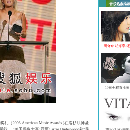
音乐热点推
周奇奇 胡海泉-
19日全程直播
006 American Music Awards )在洛杉矶神圣
ium）举行。 “美国偶像大赛”冠军Carrie Underwood获“最
2007VITAS