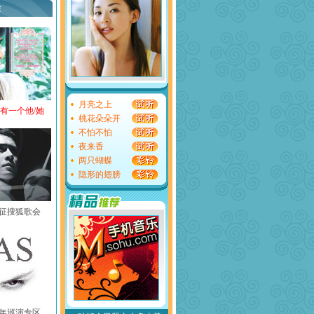
荐
月亮之上
还有一个他/她
桃花朵朵开
不怕不怕
夜来香
两只蝴蝶
隐形的翅膀
黄征搜狐歌会
中国年巡演专区