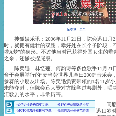
陈奕迅、卫兰
搜狐娱乐讯：2006年11月21日，陈奕迅11月2
时，就拥有健壮的双腿，幸好处在长个子阶段，不
啦A梦”的身形。不过他当时已获得外国女生的垂
之余，还惨被捏屁股。
陈奕迅、林忆莲、何韵诗等多位歌手11月21
台于会展举行的“麦当劳世界儿童曰2006”音乐会
参赛的小朋友出场。陈奕迅负责带领的1名11岁
未能夺魁，但陈奕迅大赞对方除学过粤剧外，唱
汇歌剧的水平，非常厉害。
问酷爱
迅11岁