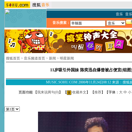
音乐
|
音
音乐搜索：
搜狐首页
>
音乐频道首页
>
新闻
>
明星新闻
11岁吸引外国妹 陈奕迅自爆曾被占便宜(组图
MUSIC.SOHU.COM 2006年11月24日08:12 来源：搜
页面功能 【
我来说两句(
0
)
】 【
收藏本文
】 【
推荐
】【字体：
大
中
小