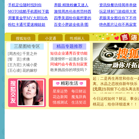
[圣诞节]
圣诞节到了，想想
你太多，只有给你五千万：
要平安！千万要知足！千万
[圣诞节]
不只这样的日子才
能正大光明地骚扰你,告诉你
天都要快乐噢!
搜狐短信
小灵通
性感丽人
[圣诞节]
奉上一颗祝福的心,
三星图铃专区
精品专题推荐
如意,快乐,鲜花,一切美好的
[元旦]
看到你我会触电；看
短信企业通秀百变功能
[周杰伦] 千里之外
断电。爱你是我职业，想你
浪漫情怀一起漫步音乐
[誓 言] 求佛
你是我专业！水晶之恋祝你
同城约会今夜告别寂寞
[王力宏] 大城小爱
[元旦]
如果上天让我许三个
敢来挑战你的球技吗？
[王心凌] 花的嫁纱
起；二是再生再世和你在一
离。水晶之恋祝你新年快乐
精彩生活
[元旦]
当我狠下心扭头离去
泣，这痛楚让我明白我多么
星座运势
每日财运
卖了。水晶之恋祝你新年快
花边新闻
魔鬼辞典
今日运程如何？财运、事业
[春节]
风柔雨润好月圆，半
情感测试
生活笑话
桃花运，给你详细道来！！
颜！冬去春来似水如烟，劳
道一声平安！新年吉祥万事
[春节]
传说薰衣草有四片叶
片叶子是希望，第三片叶子
送你一棵薰衣草，愿你新年
[圣诞节]
圣诞节到了，想想
你太多，只有给你五千万：