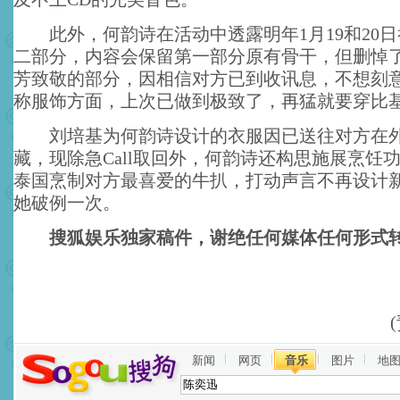
此外，何韵诗在活动中透露明年1月19和20日
二部分，内容会保留第一部分原有骨干，但删悼
芳致敬的部分，因相信对方已到收讯息，不想刻
称服饰方面，上次已做到极致了，再猛就要穿比
刘培基为何韵诗设计的衣服因已送往对方在外
藏，现除急Call取回外，何韵诗还构思施展烹饪
泰国烹制对方最喜爱的牛扒，打动声言不再设计
她破例一次。
搜狐娱乐独家稿件，谢绝任何媒体任何形式
新闻
网页
音乐
图片
地