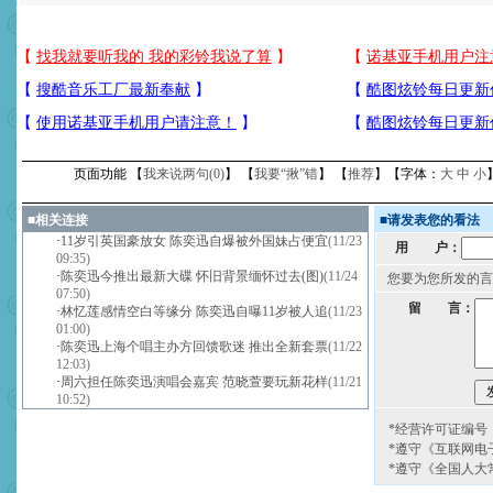
页面功能 【
我来说两句(
0
)
】 【
我要“揪”错
】 【
推荐
】【字体：
大
中
小
■
相关连接
■
请发表您的看法
·
11岁引英国豪放女 陈奕迅自爆被外国妹占便宜
(11/23
用 户：
09:35)
·
陈奕迅今推出最新大碟 怀旧背景缅怀过去(图)
(11/24
您要为您所发的言
07:50)
留 言：
·
林忆莲感情空白等缘分 陈奕迅自曝11岁被人追
(11/23
01:00)
·
陈奕迅上海个唱主办方回馈歌迷 推出全新套票
(11/22
12:03)
·
周六担任陈奕迅演唱会嘉宾 范晓萱要玩新花样
(11/21
10:52)
*经营许可证编号：京
*遵守《互联网电
*遵守《全国人大