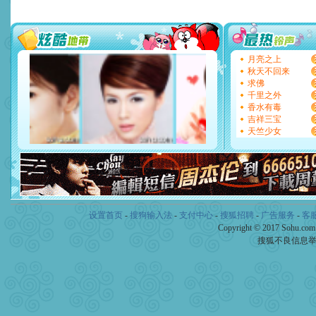
要平安！千万要知足！千万
[圣诞节]
不只这样的日子才
能正大光明地骚扰你,告诉你
天都要快乐噢!
[圣诞节]
奉上一颗祝福的心,
月亮之上
如意,快乐,鲜花,一切美好的
秋天不回来
[元旦]
看到你我会触电；看
求佛
断电。爱你是我职业，想你
千里之外
你是我专业！水晶之恋祝你
香水有毒
[元旦]
如果上天让我许三个
吉祥三宝
起；二是再生再世和你在一
天竺少女
离。水晶之恋祝你新年快乐
[元旦]
当我狠下心扭头离去
泣，这痛楚让我明白我多么
卖了。水晶之恋祝你新年快
[春节]
风柔雨润好月圆，半
颜！冬去春来似水如烟，劳
道一声平安！新年吉祥万事
设置首页
-
搜狗输入法
-
支付中心
-
搜狐招聘
-
广告服务
-
客
[春节]
传说薰衣草有四片叶
Copyright © 2017 Sohu.co
片叶子是希望，第三片叶子
搜狐不良信息
送你一棵薰衣草，愿你新年