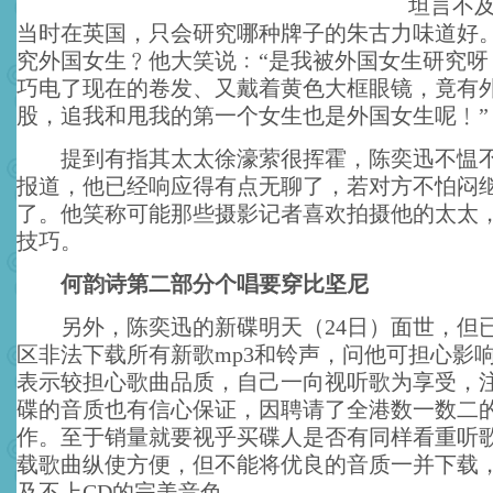
坦言不
当时在英国，只会研究哪种牌子的朱古力味道好
究外国女生﹖他大笑说﹕“是我被外国女生研究呀
巧电了现在的卷发、又戴着黄色大框眼镜，竟有
股，追我和甩我的第一个女生也是外国女生呢﹗”
提到有指其太太徐濠萦很挥霍，陈奕迅不愠不
报道，他已经响应得有点无聊了，若对方不怕闷
了。他笑称可能那些摄影记者喜欢拍摄他的太太
技巧。
何韵诗第二部分个唱要穿比坚尼
另外，陈奕迅的新碟明天（24日）面世，但
区非法下载所有新歌mp3和铃声，问他可担心影
表示较担心歌曲品质，自己一向视听歌为享受，
碟的音质也有信心保证，因聘请了全港数一数二
作。至于销量就要视乎买碟人是否有同样看重听
载歌曲纵使方便，但不能将优良的音质一并下载
及不上CD的完美音色。