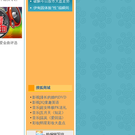
破解今日股市大盘走势
伊甸园体验"性"福瞬间
至爱金曲评选
搜狐商城
•
影视
|
漫长的婚约DVD
•
影视
|
3Q童趣英语
•
音乐
|
超女终极PK送礼
•
音乐
|
五月天《知足》
•
音乐
|
温岚《爱回温》
•
彩妆
|
明星彩妆大盘点
-- 给编辑写信