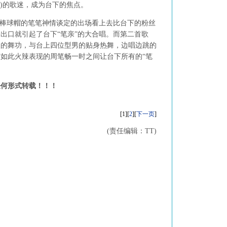
)
的歌迷，成为台下的焦点。
棒球帽的笔笔神情谈定的出场看上去比台下的粉丝
出口就引起了台下“笔亲”的大合唱。而第二首歌
眼的舞功，与台上四位型男的贴身热舞，边唱边跳的
如此火辣表现的周笔畅一时之间让台下所有的“笔
何形式转载！！！
[1][
2
][
下一页
]
(责任编辑：TT)