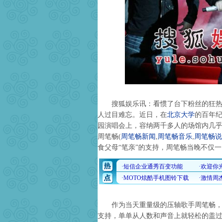
搜狐娱乐讯：看惯了台下粉丝的狂热与
人过目难忘。近日，在
北京大学
的百年纪
园演唱会上，容纳两千多人的场馆内几乎
周笔畅
(
周笔畅新闻
,
周笔畅音乐
,
周笔畅说
食父母“笔亲”的支持，周笔畅当晚不仅
作为当天重量级的压轴歌手周笔畅，即
支持，单单从人数和声音上就轻松的盖