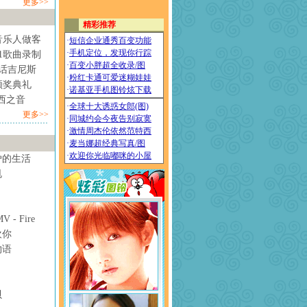
更多>>
音乐人做客
1歌曲录制
情话吉尼斯
颁奖典礼
西之音
更多>>
妒的生活
甩
- Fire
欢你
物语
贝