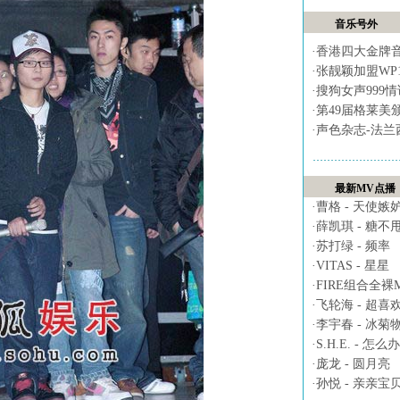
音乐号外
·
香港四大金牌
·
张靓颖加盟WP
·
搜狗女声999
·
第49届格莱美
·
声色杂志-法兰
最新MV点播
·
曹格 - 天使嫉
·
薛凯琪 - 糖不
·
苏打绿 - 频率
·
VITAS - 星星
·
FIRE组合全裸MV 
·
飞轮海 - 超喜
·
李宇春 - 冰菊
·
S.H.E. - 怎么办
·
庞龙 - 圆月亮
·
孙悦 - 亲亲宝