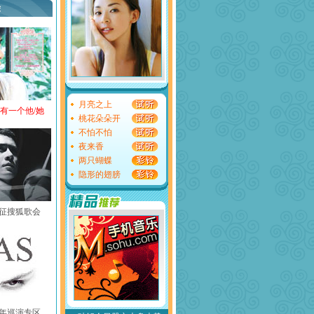
荐
月亮之上
还有一个他/她
桃花朵朵开
不怕不怕
夜来香
两只蝴蝶
隐形的翅膀
黄征搜狐歌会
中国年巡演专区