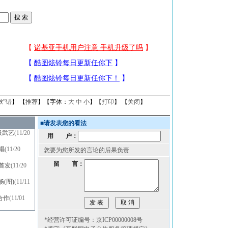
揪”错
】 【
推荐
】【字体：
大
中
小
】【
打印
】 【
关闭
】
■
请发表您的看法
般武艺
(11/20
用 户：
唱
(11/20
您要为您所发的言论的后果负责
留 言：
首发
(11/20
(图)
(11/11
合作
(11/01
*经营许可证编号：京ICP00000008号