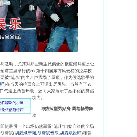
激动，尤其对那些新生代偶像的极度崇拜更是让
念讲堂里举行的edc第十四届东方风云榜的拉票校
要被“笔亲”的尖叫声震塌了屋顶，作为候选歌手的
吧
)
在当天的拉票会上可谓出尽风头。当然有了衣
一口气送上两首热歌，还向大家展示了她不俗的舞蹈
功力。
与热辣型男贴身 周笔畅秀舞
功
使最后一个出场仍然赢得“笔迷”自始自终的全场
过胡彦斌
(
胡彦斌新闻
,
胡彦斌音乐
,
胡彦斌说吧
)
和黄