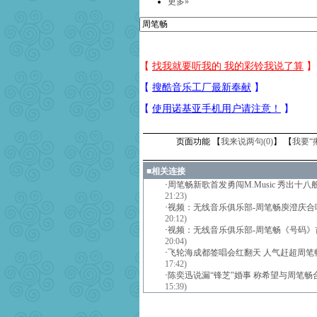
更多»
页面功能 【
我来说两句(
0
)
】 【
我要“
■
相关连接
·
周笔畅新歌首发勇闯M.Music 秀出十八
21:23)
·
视频：无线音乐俱乐部-周笔畅庾澄庆合
20:12)
·
视频：无线音乐俱乐部-周笔畅《号码》
20:04)
·
飞轮海成都签唱会红翻天 人气赶超周笔畅
17:42)
·
陈奕迅说漏“锋芝”婚事 称希望与周笔畅
15:39)