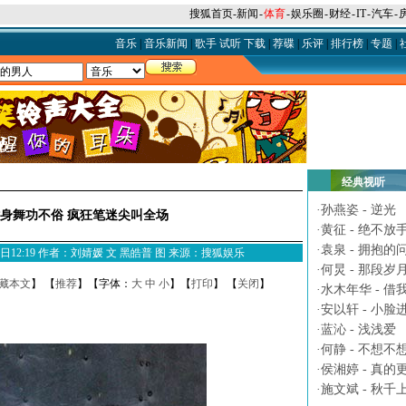
搜狐首页
-
新闻
-
体育
-
娱乐圈
-
财经
-
IT
-
汽车
-
音乐
|
音乐新闻
|
歌手
试听
下载
|
荐碟
|
乐评
|
排行榜
|
专题
|
经典视听
·
孙燕姿 - 逆光
身舞功不俗 疯狂笔迷尖叫全场
·
黄征 - 绝不放
·
袁泉 - 拥抱的
1月24日12:19 作者：刘婧媛 文 黑皓普 图 来源：搜狐娱乐
·
何炅 - 那段岁
藏本文
】 【
推荐
】【字体：
大
中
小
】【
打印
】 【
关闭
】
·
水木年华 - 借
·
安以轩 - 小脸
·
蓝沁 - 浅浅爱
·
何静 - 不想不
·
侯湘婷 - 真的
·
施文斌 - 秋千