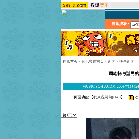
音乐搜索：
搜狐首页
>
音乐频道首页
>
新闻
>
明星新闻
周笔畅与型男贴
MUSIC.SOHU.COM 2006年1
页面功能 【
我来说两句(
(14)
)
】 【
收