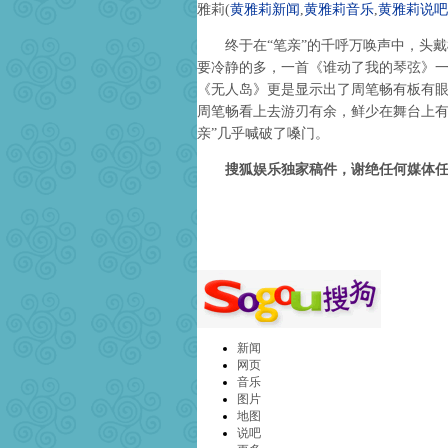
雅莉
(
黄雅莉新闻
,
黄雅莉音乐
,
黄雅莉说吧
终于在“笔亲”的千呼万唤声中，头戴
要冷静的多，一首《谁动了我的琴弦》一
《无人岛》更是显示出了周笔畅有板有
周笔畅看上去游刃有余，鲜少在舞台上有
亲”几乎喊破了嗓门。
搜狐娱乐独家稿件，谢绝任何媒体任
新闻
网页
音乐
图片
地图
说吧