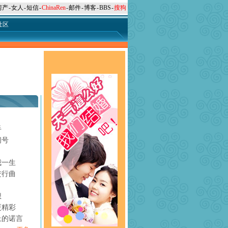
房产
-
女人
-
短信
-
ChinaRen
-
邮件
-
博客
-
BBS
-
搜狗
社区
手
问号
月
我一生
进行曲
想
更精彩
上的诺言