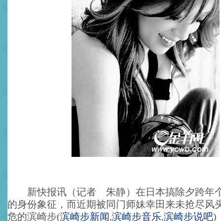
新快报讯（记者 朱静）在日本搞除夕跨年个
的身份象征，而近期被同门师妹幸田来未抢尽风
危的滨崎步
(
滨崎步新闻
,
滨崎步音乐
,
滨崎步说吧
)