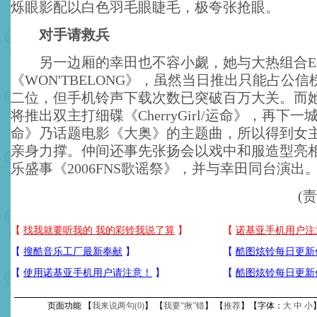
烁眼影配以白色羽毛眼睫毛，极夸张抢眼。
对手请救兵
另一边厢的幸田也不容小觑，她与大热组合EX
《WON'TBELONG》，虽然当日推出只能占公
二位，但手机铃声下载次数已突破百万大关。而她
将推出双主打细碟《CherryGirl/运命》，再下
命》乃话题电影《大奥》的主题曲，所以得到女
亲身力撑。仲间还事先张扬会以戏中和服造型亮
乐盛事《2006FNS歌谣祭》，并与幸田同台演出
(
页面功能 【
我来说两句(
0
)
】 【
我要“揪”错
】 【
推荐
】【字体：
大
中
小