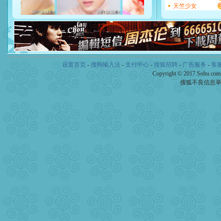
起；二是再生再世和你在一
天竺少女
离。水晶之恋祝你新年快乐
[元旦]
当我狠下心扭头离去
泣，这痛楚让我明白我多么
卖了。水晶之恋祝你新年快
[春节]
风柔雨润好月圆，半
颜！冬去春来似水如烟，劳
道一声平安！新年吉祥万事
设置首页
-
搜狗输入法
-
支付中心
-
搜狐招聘
-
广告服务
-
客
[春节]
传说薰衣草有四片叶
Copyright © 2017 Sohu.co
片叶子是希望，第三片叶子
搜狐不良信息
送你一棵薰衣草，愿你新年