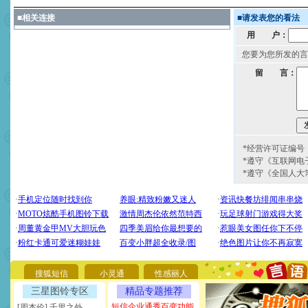
■
相关连接
■
请发表您的看法
用 户：
您要为您所发的言
留 言：
*经营许可证编号：京
*遵守《互联网电
*遵守《全国人大
[圣诞节]
圣诞节到了，想想
你太多，只有给你五千万：
要平安！千万要知足！千万
[圣诞节]
不只这样的日子才
能正大光明地骚扰你,告诉你
天都要快乐噢!
搜狐短信
小灵通
性感丽人
[圣诞节]
奉上一颗祝福的心,
三星图铃专区
精品专题推荐
如意,快乐,鲜花,一切美好的
短信企业通秀百变功能
[周杰伦] 千里之外
[元旦]
看到你我会触电；看