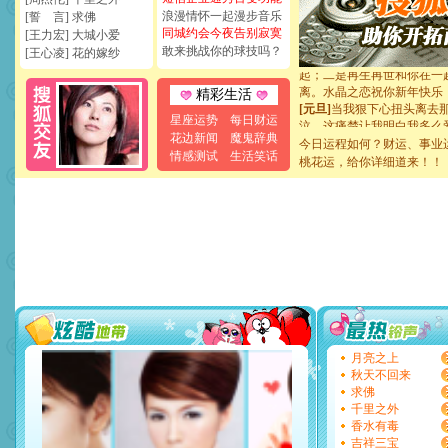
浪漫情怀一起漫步音乐
断电。爱你是我职业，想你
[誓 言] 求佛
同城约会今夜告别寂寞
你是我专业！水晶之恋祝你
[王力宏] 大城小爱
[元旦]
如果上天让我许三个
敢来挑战你的球技吗？
[王心凌] 花的嫁纱
起；二是再生再世和你在一
离。水晶之恋祝你新年快乐
精彩生活
[元旦]
当我狠下心扭头离去
泣，这痛楚让我明白我多么
星座运势
每日财运
卖了。水晶之恋祝你新年快
花边新闻
魔鬼辞典
今日运程如何？财运、事业
[春节]
风柔雨润好月圆，半
情感测试
生活笑话
桃花运，给你详细道来！！
颜！冬去春来似水如烟，劳
道一声平安！新年吉祥万事
[春节]
传说薰衣草有四片叶
片叶子是希望，第三片叶子
送你一棵薰衣草，愿你新年
[圣诞节]
圣诞节到了，想想
你太多，只有给你五千万：
要平安！千万要知足！千万
[圣诞节]
不只这样的日子才
能正大光明地骚扰你,告诉你
天都要快乐噢!
[圣诞节]
奉上一颗祝福的心,
月亮之上
如意,快乐,鲜花,一切美好的
秋天不回来
[元旦]
看到你我会触电；看
求佛
断电。爱你是我职业，想你
千里之外
你是我专业！水晶之恋祝你
香水有毒
[元旦]
如果上天让我许三个
吉祥三宝