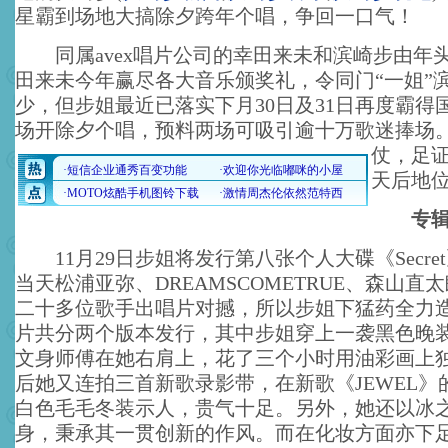
星霸到场地大搞除夕跨年个唱，争回一口气！
同属avex唱片公司的幸田来未和滨崎步由年
田来未今年赢尽各大音乐颁奖礼，令同门“一姐”
少，但步姐最近已落实下月30日及31日再度霸得
场开除夕个唱，预料两场可吸引逾十万歌迷捧场
仗，足
天后地
专
11月29日步姐将发行第八张个人大碟《Secre
当天松浦亚弥、DREAMSCOMETRUE、森山直
二十多位歌手出唱片对撼，所以步姐下猛药全力
片共分两个版本发行，其中步姐穿上一袭黑色晚
文身师傅在她右肩上，花了三个小时用油彩画上
后她又连拍三首新歌录影带，在新歌《JEWEL》
白色毛毛冬装示人，贵气十足。另外，她还以冰
身，秉承其一贯创新的作风。而在化妆方面亦下