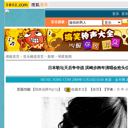
音乐
|
音
音乐搜索：
搜狐首页
>
音乐频道首页
>
新闻
>
明星新闻
日本歌坛天后争夺战 滨崎步跨年演唱会抢头
MUSIC.SOHU.COM 2006年11月24日16:04 来源：金羊网
页面功能 【
我来说两句(
(1)
)
】 【
收藏本文
】 【
推荐
】【字体：
大
中