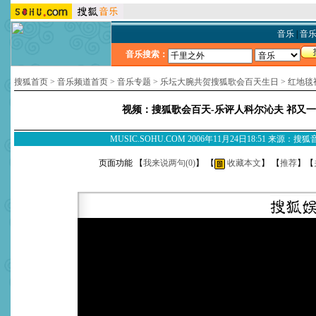
音乐
|
音
音乐搜索：
搜狐首页
>
音乐频道首页
>
音乐专题
>
乐坛大腕共贺搜狐歌会百天生日
>
红地毯
视频：搜狐歌会百天-乐评人科尔沁夫 祁又一
MUSIC.SOHU.COM 2006年11月24日18:51 来源：搜
页面功能 【
我来说两句(
0
)
】 【
收藏本文
】 【
推荐
】【