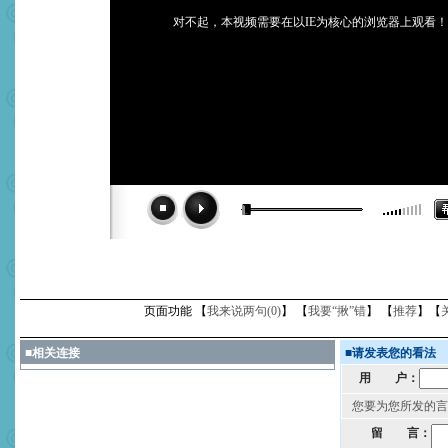
对不起，本视频需要在以IE为核心的浏览器上观看！
页面功能 【
我来说两句(
0
)
】 【
我要“揪”错
】 【
推荐
】【
■
相关连接
■
请发表您的看法
用 户：
您要为您所发的言
留 言：