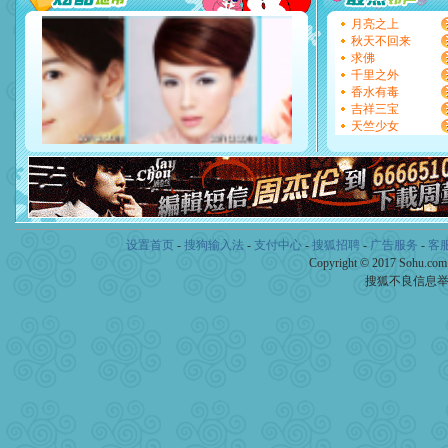
天都要快乐噢!
月亮之上
[圣诞节]
奉上一颗祝福的心,
秋天不回来
如意,快乐,鲜花,一切美好的
求佛
[元旦]
看到你我会触电；看
千里之外
断电。爱你是我职业，想你
香水有毒
你是我专业！水晶之恋祝你
吉祥三宝
[元旦]
如果上天让我许三个
天竺少女
起；二是再生再世和你在一
离。水晶之恋祝你新年快乐
[元旦]
当我狠下心扭头离去
泣，这痛楚让我明白我多么
卖了。水晶之恋祝你新年快
[春节]
风柔雨润好月圆，半
颜！冬去春来似水如烟，劳
设置首页
-
搜狗输入法
-
支付中心
-
搜狐招聘
-
广告服务
-
客
道一声平安！新年吉祥万事
[春节]
Copyright © 2017 Sohu.co
传说薰衣草有四片叶
片叶子是希望，第三片叶子
搜狐不良信息
送你一棵薰衣草，愿你新年