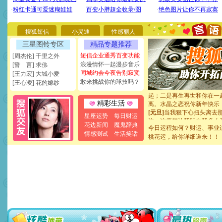
要平安！千万要知足！千万
[圣诞节]
不只这样的日子才
能正大光明地骚扰你,告诉你
搜狐短信
小灵通
性感丽人
天都要快乐噢!
[圣诞节]
奉上一颗祝福的心,
三星图铃专区
精品专题推荐
如意,快乐,鲜花,一切美好的
短信企业通秀百变功能
[周杰伦] 千里之外
[元旦]
看到你我会触电；看
浪漫情怀一起漫步音乐
[誓 言] 求佛
断电。爱你是我职业，想你
同城约会今夜告别寂寞
[王力宏] 大城小爱
你是我专业！水晶之恋祝你
敢来挑战你的球技吗？
[王心凌] 花的嫁纱
[元旦]
如果上天让我许三个
起；二是再生再世和你在一
离。水晶之恋祝你新年快乐
精彩生活
[元旦]
当我狠下心扭头离去
星座运势
每日财运
泣，这痛楚让我明白我多么
花边新闻
魔鬼辞典
卖了。水晶之恋祝你新年快
今日运程如何？财运、事业
[春节]
风柔雨润好月圆，半
情感测试
生活笑话
桃花运，给你详细道来！！
颜！冬去春来似水如烟，劳
道一声平安！新年吉祥万事
[春节]
传说薰衣草有四片叶
片叶子是希望，第三片叶子
送你一棵薰衣草，愿你新年
[圣诞节]
圣诞节到了，想想
你太多，只有给你五千万：
要平安！千万要知足！千万
[圣诞节]
不只这样的日子才
能正大光明地骚扰你,告诉你