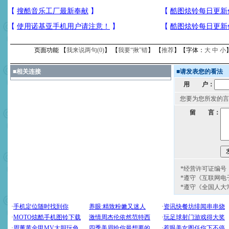
页面功能 【
我来说两句(
0
)
】 【
我要“揪”错
】 【
推荐
】【字体：
大
中
小
■
相关连接
■
请发表您的看法
用 户：
您要为您所发的言
留 言：
*经营许可证编号：京
*遵守《互联网电
*遵守《全国人大
[圣诞节]
圣诞节到了，想想
你太多，只有给你五千万：