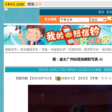
音乐
|
音
音乐搜索：
搜狐首页
>
音乐频道首页
>
专题
>
06超级女声《完美韵动》巡演官方站
>
巡演相
图：超女广州站现场精彩写真-42
MUSIC.SOHU.COM 2006年11月26日14:10 来源：搜
页面功能 【
我来说两句(
0
)
】 【
收藏本文
】 【
推荐
】【字体：
大
中
小