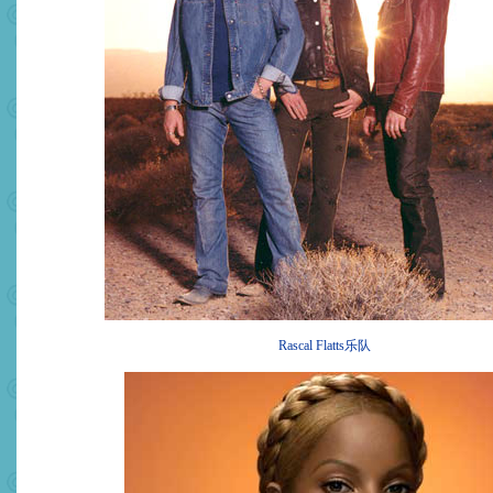
Rascal Flatts乐队