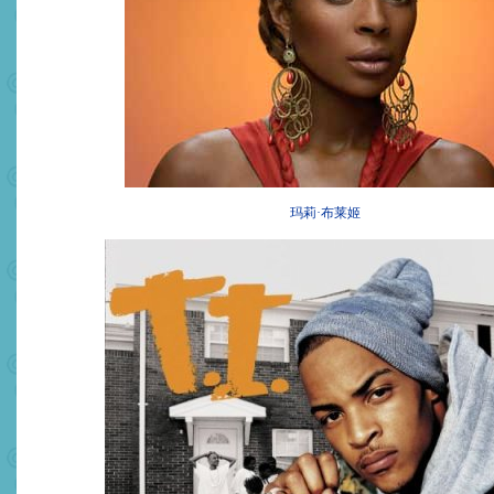
玛莉·布莱姬