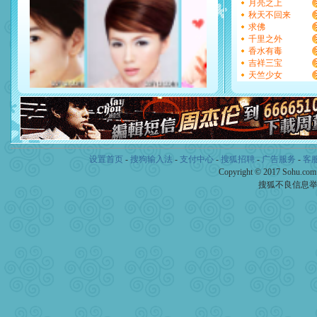
[圣诞节]
奉上一颗祝福的心,
月亮之上
如意,快乐,鲜花,一切美好的
秋天不回来
[元旦]
看到你我会触电；看
求佛
断电。爱你是我职业，想你
千里之外
你是我专业！水晶之恋祝你
香水有毒
[元旦]
如果上天让我许三个
吉祥三宝
起；二是再生再世和你在一
天竺少女
离。水晶之恋祝你新年快乐
[元旦]
当我狠下心扭头离去
泣，这痛楚让我明白我多么
卖了。水晶之恋祝你新年快
[春节]
风柔雨润好月圆，半
颜！冬去春来似水如烟，劳
道一声平安！新年吉祥万事
设置首页
-
搜狗输入法
-
支付中心
-
搜狐招聘
-
广告服务
-
客
[春节]
传说薰衣草有四片叶
Copyright © 2017 Sohu.co
片叶子是希望，第三片叶子
搜狐不良信息
送你一棵薰衣草，愿你新年