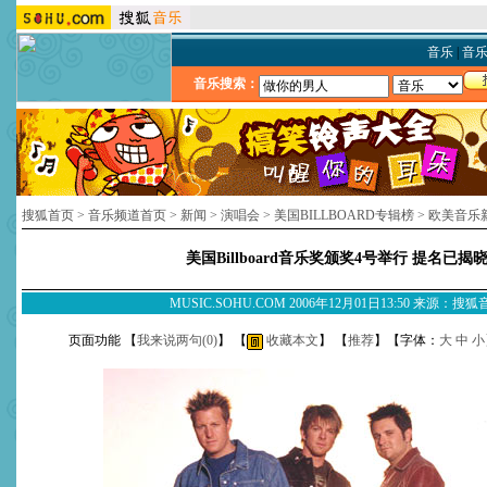
音乐
|
音
音乐搜索：
搜狐首页
>
音乐频道首页
>
新闻
>
演唱会
>
美国BILLBOARD专辑榜
>
欧美音乐
美国Billboard音乐奖颁奖4号举行 提名已揭
MUSIC.SOHU.COM 2006年12月01日13:50 来源：搜
页面功能 【
我来说两句(
0
)
】 【
收藏本文
】 【
推荐
】【字体：
大
中
小