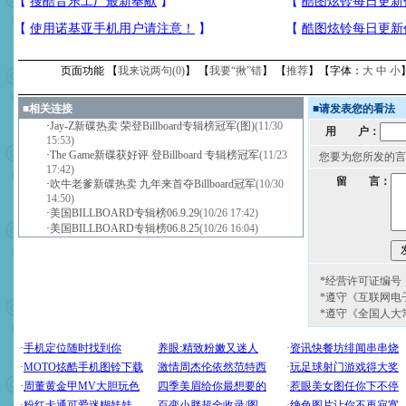
页面功能 【
我来说两句(
0
)
】 【
我要“揪”错
】 【
推荐
】【字体：
大
中
小
■
相关连接
■
请发表您的看法
·
Jay-Z新碟热卖 荣登Billboard专辑榜冠军(图)
(11/30
用 户：
15:53)
·
The Game新碟获好评 登Billboard 专辑榜冠军
(11/23
您要为您所发的言
17:42)
留 言：
·
吹牛老爹新碟热卖 九年来首夺Billboard冠军
(10/30
14:50)
·
美国BILLBOARD专辑榜06.9.29
(10/26 17:42)
·
美国BILLBOARD专辑榜06.8.25
(10/26 16:04)
*经营许可证编号：京
*遵守《互联网电
*遵守《全国人大
[圣诞节]
圣诞节到了，想想
你太多，只有给你五千万：
要平安！千万要知足！千万