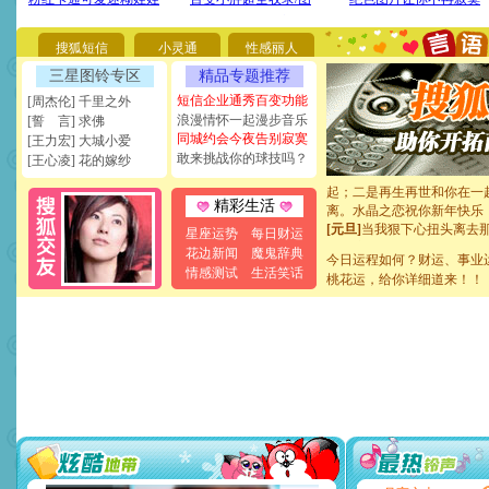
[圣诞节]
不只这样的日子才
能正大光明地骚扰你,告诉你
天都要快乐噢!
搜狐短信
小灵通
性感丽人
[圣诞节]
奉上一颗祝福的心,
三星图铃专区
精品专题推荐
如意,快乐,鲜花,一切美好的
短信企业通秀百变功能
[周杰伦] 千里之外
[元旦]
看到你我会触电；看
浪漫情怀一起漫步音乐
[誓 言] 求佛
断电。爱你是我职业，想你
同城约会今夜告别寂寞
你是我专业！水晶之恋祝你
[王力宏] 大城小爱
敢来挑战你的球技吗？
[元旦]
如果上天让我许三个
[王心凌] 花的嫁纱
起；二是再生再世和你在一
离。水晶之恋祝你新年快乐
精彩生活
[元旦]
当我狠下心扭头离去
泣，这痛楚让我明白我多么
星座运势
每日财运
卖了。水晶之恋祝你新年快
花边新闻
魔鬼辞典
今日运程如何？财运、事业
[春节]
风柔雨润好月圆，半
情感测试
生活笑话
桃花运，给你详细道来！！
颜！冬去春来似水如烟，劳
道一声平安！新年吉祥万事
[春节]
传说薰衣草有四片叶
片叶子是希望，第三片叶子
送你一棵薰衣草，愿你新年
[圣诞节]
圣诞节到了，想想
你太多，只有给你五千万：
要平安！千万要知足！千万
[圣诞节]
不只这样的日子才
能正大光明地骚扰你,告诉你
天都要快乐噢!