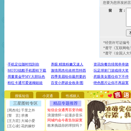
您要为您所发的言
留 言：
*经营许可证编号：京
*遵守《互联网电
*遵守《全国人大
[圣诞节]
圣诞节到了，想想
你太多，只有给你五千万：
要平安！千万要知足！千万
[圣诞节]
不只这样的日子才
能正大光明地骚扰你,告诉你
天都要快乐噢!
搜狐短信
小灵通
性感丽人
[圣诞节]
奉上一颗祝福的心,
三星图铃专区
精品专题推荐
如意,快乐,鲜花,一切美好的
[元旦]
看到你我会触电；看
短信企业通秀百变功能
[周杰伦] 千里之外
断电。爱你是我职业，想你
浪漫情怀一起漫步音乐
[誓 言] 求佛
你是我专业！水晶之恋祝你
同城约会今夜告别寂寞
[王力宏] 大城小爱
[元旦]
如果上天让我许三个
敢来挑战你的球技吗？
[王心凌] 花的嫁纱
起；二是再生再世和你在一