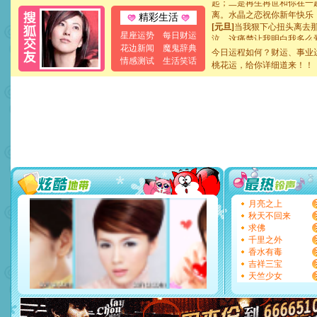
离。水晶之恋祝你新年快乐
精彩生活
[元旦]
当我狠下心扭头离去
泣，这痛楚让我明白我多么
星座运势
每日财运
卖了。水晶之恋祝你新年快
花边新闻
魔鬼辞典
今日运程如何？财运、事业
[春节]
风柔雨润好月圆，半
情感测试
生活笑话
桃花运，给你详细道来！！
颜！冬去春来似水如烟，劳
道一声平安！新年吉祥万事
[春节]
传说薰衣草有四片叶
片叶子是希望，第三片叶子
送你一棵薰衣草，愿你新年
[圣诞节]
圣诞节到了，想想
你太多，只有给你五千万：
要平安！千万要知足！千万
[圣诞节]
不只这样的日子才
能正大光明地骚扰你,告诉你
天都要快乐噢!
[圣诞节]
奉上一颗祝福的心,
月亮之上
如意,快乐,鲜花,一切美好的
秋天不回来
[元旦]
看到你我会触电；看
求佛
断电。爱你是我职业，想你
千里之外
你是我专业！水晶之恋祝你
香水有毒
[元旦]
如果上天让我许三个
吉祥三宝
起；二是再生再世和你在一
天竺少女
离。水晶之恋祝你新年快乐
[元旦]
当我狠下心扭头离去
泣，这痛楚让我明白我多么