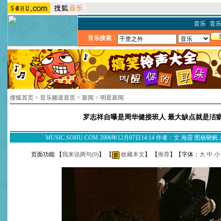
音乐
|
音
音乐搜索：
搜狐首页
>
音乐频道首页
>
新闻
>
明星新闻
罗志祥自曝是周华健接班人 最大缺点就是洁
MUSIC.SOHU.COM 2006年12月07日14:14 作者：文 海霞 图杨
页面功能 【
我来说两句(
0
)
】 【
收藏本文
】 【
推荐
】【字体：
大
中
小