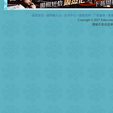
卖了。水晶之恋祝你新年快
[春节]
风柔雨润好月圆，半
颜！冬去春来似水如烟，劳
道一声平安！新年吉祥万事
设置首页
-
搜狗输入法
-
支付中心
-
搜狐招聘
-
广告服务
-
客
[春节]
传说薰衣草有四片叶
Copyright © 2017 Sohu.co
片叶子是希望，第三片叶子
搜狐不良信息
送你一棵薰衣草，愿你新年