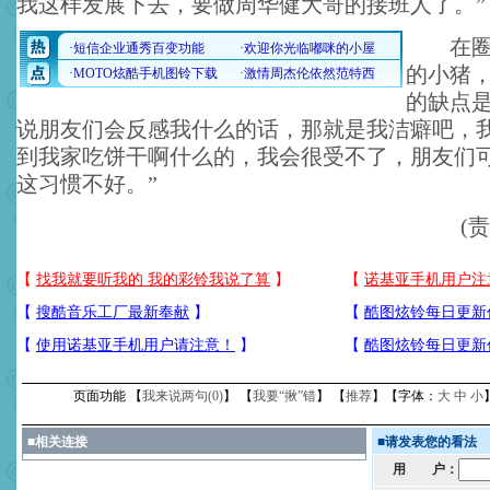
我这样发展下去，要做周华健大哥的接班人了。
”
在圈内
的小猪
的缺点是
说朋友们会反感我什么的话，那就是我洁癖吧，
到我家吃饼干啊什么的，我会很受不了，朋友们
这习惯不好。”
(
页面功能 【
我来说两句(
0
)
】 【
我要“揪”错
】 【
推荐
】【字体：
大
中
小
■
相关连接
■
请发表您的看法
用 户：