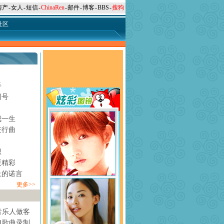
房产
-
女人
-
短信
-
ChinaRen
-
邮件
-
博客
-
BBS
-
搜狗
社区
手
问号
月
我一生
进行曲
想
更精彩
上的诺言
更多>>
音乐人做客
1歌曲录制