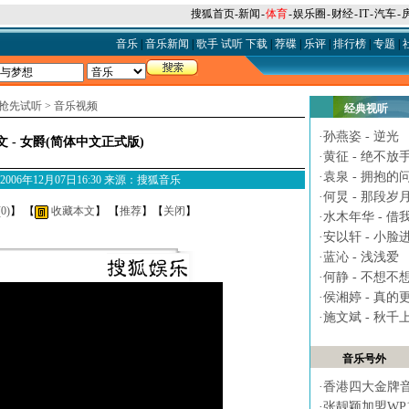
搜狐首页
-
新闻
-
体育
-
娱乐圈
-
财经
-
IT
-
汽车
-
音乐
|
音乐新闻
|
歌手
试听
下载
|
荐碟
|
乐评
|
排行榜
|
专题
|
抢先试听
>
音乐视频
经典视听
·
孙燕姿 - 逆光
 - 女爵(简体中文正式版)
·
黄征 - 绝不放
·
袁泉 - 拥抱的
M 2006年12月07日16:30 来源：搜狐音乐
·
何炅 - 那段岁
(
0
)
】 【
收藏本文
】 【
推荐
】【
关闭
】
·
水木年华 - 借
·
安以轩 - 小脸
·
蓝沁 - 浅浅爱
·
何静 - 不想不
·
侯湘婷 - 真的
·
施文斌 - 秋千
音乐号外
·
香港四大金牌
·
张靓颖加盟WP