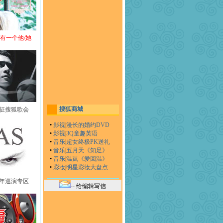
还有一个他/她
搜狐商城
黄征搜狐歌会
•
影视
|
漫长的婚约DVD
•
影视
|
3Q童趣英语
•
音乐
|
超女终极PK送礼
•
音乐
|
五月天《知足》
•
音乐
|
温岚《爱回温》
•
彩妆
|
明星彩妆大盘点
中国年巡演专区
-- 给编辑写信