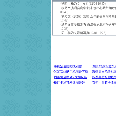
·
试听：杨乃文 - 女爵
(12/04 16:45)
·
杨乃文演唱会密集彩排 别出心裁带领数
08:46)
·
杨乃文《女爵》复出 五年的苍白后尊贵
17:42)
·
杨乃文新专辑发布 自爆曾从北京坐火车
12:33)
·
图：杨乃文最新写真
(12/01 17:27)