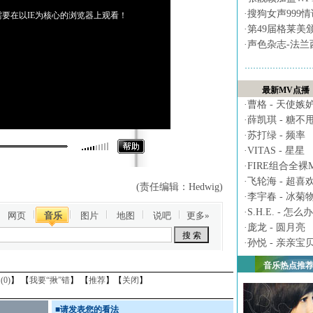
·
搜狗女声999
要在以IE为核心的浏览器上观看！
·
第49届格莱美
·
声色杂志-法兰
最新MV点播
·
曹格 - 天使嫉
·
薛凯琪 - 糖不
·
苏打绿 - 频率
·
VITAS - 星星
·
FIRE组合全裸MV 
·
飞轮海 - 超喜
(责任编辑：Hedwig)
·
李宇春 - 冰菊
·
S.H.E. - 怎么办
网页
音乐
图片
地图
说吧
更多»
·
庞龙 - 圆月亮
·
孙悦 - 亲亲宝
音乐热点推
(
0
)
】 【
我要“揪”错
】 【
推荐
】【
关闭
】
■
请发表您的看法