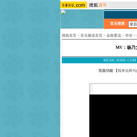
音乐搜索：
搜狐首页
>
音乐频道首页
>
金曲重温
>
华语
>
MV：杨乃文
MUSIC.SOHU.CO
页面功能 【
我来说两句