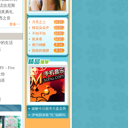
情话吉尼斯
颁奖典礼
西之音
月亮之上
更多>>
桃花朵朵开
不怕不怕
夜来香
妒的生活
两只蝴蝶
甩
隐形的翅膀
- Fire
欢你
物语
贝
荐
破解今日股市大盘走势
伊甸园体验"性"福瞬间