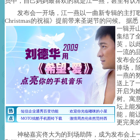
员中，自己妈妈最喜欢的就是江一燕，甚至有认
发布会一开场，江一燕以一曲新专辑的主打歌《M
Christmas的祝福》提前带来圣诞节的问候。
据悉
一辑开
集结了
英，以
一流的
发布会
捧场，
一燕的
送上了
开启为
树。寓
坛上能
能，能
更完美
神秘嘉宾佟大为的到场助阵，成为发布会上一