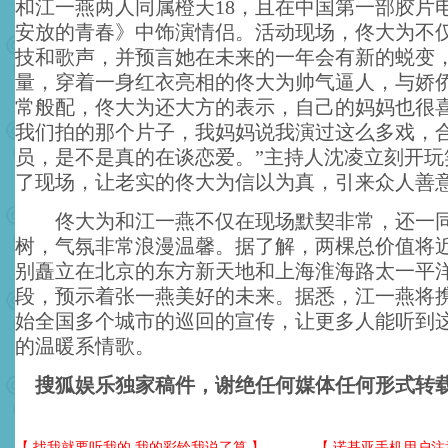
和江一燕两人同属橙天18，且在中国第一部胶片
安放的青春》中饰演情侣。活动现场，佟大为不
技和歌声，并预言她在未来的一年会有新的蜕变
量，穿着一身红衣亮相的佟大为帅气逼人，与娇
常般配，佟大为还大方的表示，自己的妈妈也很喜
我们拍的那个片子，我妈妈说我演过这么多戏，
员，是不是真的在谈恋爱。”主持人沈凌立刻开玩
了现场，让老实的佟大为信以为真，引来众人善
佟大为和江一燕不仅在现场默契非常，还一同
树，气氛非常浪漫温馨。据了解，两棵总价值将
别矗立在北京的东方新天地和上海淮海路太一平
段，预示着张一燕美好的未来。据悉，江一燕将
始全国多个城市的巡回的宣传，让更多人能听到
的温暖系情歌。
搜狐娱乐独家稿件，谢绝任何媒体任何形式转