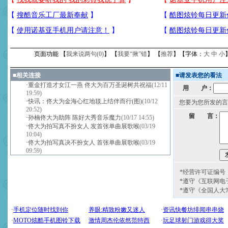
页面功能 【
我来说两句(
0
)
】 【
我要“揪”错
】 【
推荐
】【字体：
大
中
小
■
相关连接
■
请发表您的看法
·
重金打造才女江一燕 佟大为百万圣诞树共祝福
(12/11
用 户：
19:59)
·
快讯：佟大为金海心红地毯上结伴而行(图)
(10/12
您要为您所发的言
20:52)
留 言：
·
孙楠佟大为助阵 陈好大秀音乐魔力
(10/17 14:55)
·
佟大为拍写真不扮女人 发首张单曲展歌喉
(03/19
10:04)
·
佟大为拍写真决不扮女人 首张单曲展歌喉
(03/19
09:59)
*经营许可证编号：京
*遵守《互联网电
*遵守《全国人大
[圣诞节]
圣诞节到了，想想
你太多，只有给你五千万：