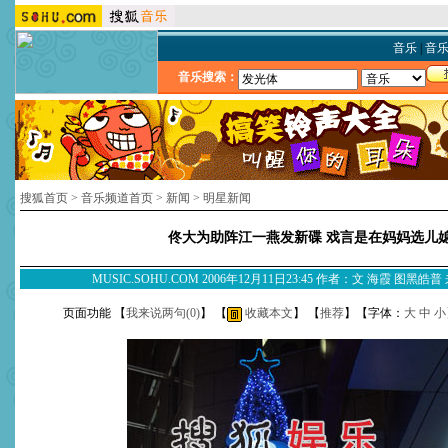
音乐
|
音
音乐搜索：
搜狐首页
>
音乐频道首页
>
新闻
>
明星新闻
佟大为助阵江一燕发新碟 戏言是在妈妈选儿
MUSIC.SOHU.COM 2006年12月11日23:45 作者：文 海霞 图黑
页面功能 【
我来说两句(
0
)
】 【
收藏本文
】 【
推荐
】【字体：
大
中
小