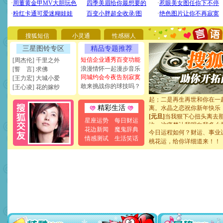
要平安！千万要知足！千万
[圣诞节]
不只这样的日子才
能正大光明地骚扰你,告诉你
天都要快乐噢!
搜狐短信
小灵通
性感丽人
[圣诞节]
奉上一颗祝福的心,
三星图铃专区
精品专题推荐
如意,快乐,鲜花,一切美好的
[元旦]
看到你我会触电；看
短信企业通秀百变功能
[周杰伦] 千里之外
断电。爱你是我职业，想你
浪漫情怀一起漫步音乐
[誓 言] 求佛
你是我专业！水晶之恋祝你
同城约会今夜告别寂寞
[王力宏] 大城小爱
[元旦]
如果上天让我许三个
敢来挑战你的球技吗？
[王心凌] 花的嫁纱
起；二是再生再世和你在一
离。水晶之恋祝你新年快乐
精彩生活
[元旦]
当我狠下心扭头离去
泣，这痛楚让我明白我多么
星座运势
每日财运
卖了。水晶之恋祝你新年快
花边新闻
魔鬼辞典
今日运程如何？财运、事业
[春节]
风柔雨润好月圆，半
情感测试
生活笑话
桃花运，给你详细道来！！
颜！冬去春来似水如烟，劳
道一声平安！新年吉祥万事
[春节]
传说薰衣草有四片叶
片叶子是希望，第三片叶子
送你一棵薰衣草，愿你新年
[圣诞节]
圣诞节到了，想想
你太多，只有给你五千万：
要平安！千万要知足！千万
[圣诞节]
不只这样的日子才
能正大光明地骚扰你,告诉你