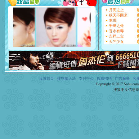
天都要快乐噢!
[圣诞节]
奉上一颗祝福的心,
月亮之上
如意,快乐,鲜花,一切美好的
秋天不回来
[元旦]
看到你我会触电；看
求佛
断电。爱你是我职业，想你
千里之外
你是我专业！水晶之恋祝你
香水有毒
[元旦]
如果上天让我许三个
吉祥三宝
起；二是再生再世和你在一
天竺少女
离。水晶之恋祝你新年快乐
[元旦]
当我狠下心扭头离去
泣，这痛楚让我明白我多么
卖了。水晶之恋祝你新年快
[春节]
风柔雨润好月圆，半
颜！冬去春来似水如烟，劳
道一声平安！新年吉祥万事
设置首页
-
搜狗输入法
-
支付中心
-
搜狐招聘
-
广告服务
-
客
[春节]
传说薰衣草有四片叶
Copyright © 2017 Sohu.co
片叶子是希望，第三片叶子
搜狐不良信息
送你一棵薰衣草，愿你新年