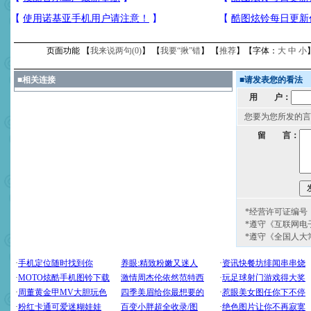
页面功能 【
我来说两句(
0
)
】 【
我要“揪”错
】 【
推荐
】【字体：
大
中
小
■
相关连接
■
请发表您的看法
用 户：
您要为您所发的言
留 言：
*经营许可证编号：京
*遵守《互联网电
*遵守《全国人大
[圣诞节]
圣诞节到了，想想
你太多，只有给你五千万：
要平安！千万要知足！千万
[圣诞节]
不只这样的日子才