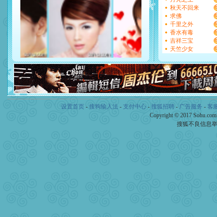
如意,快乐,鲜花,一切美好的
秋天不回来
[元旦]
看到你我会触电；看
求佛
断电。爱你是我职业，想你
千里之外
你是我专业！水晶之恋祝你
香水有毒
[元旦]
如果上天让我许三个
吉祥三宝
起；二是再生再世和你在一
天竺少女
离。水晶之恋祝你新年快乐
[元旦]
当我狠下心扭头离去
泣，这痛楚让我明白我多么
卖了。水晶之恋祝你新年快
[春节]
风柔雨润好月圆，半
颜！冬去春来似水如烟，劳
道一声平安！新年吉祥万事
设置首页
-
搜狗输入法
-
支付中心
-
搜狐招聘
-
广告服务
-
客
[春节]
传说薰衣草有四片叶
Copyright © 2017 Sohu.co
片叶子是希望，第三片叶子
搜狐不良信息
送你一棵薰衣草，愿你新年