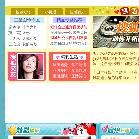
能正大光明地骚扰你,告诉你
天都要快乐噢!
搜狐短信
小灵通
性感丽人
[圣诞节]
奉上一颗祝福的心,
如意,快乐,鲜花,一切美好的
三星图铃专区
精品专题推荐
[元旦]
看到你我会触电；看
短信企业通秀百变功能
[周杰伦] 千里之外
断电。爱你是我职业，想你
浪漫情怀一起漫步音乐
[誓 言] 求佛
你是我专业！水晶之恋祝你
同城约会今夜告别寂寞
[王力宏] 大城小爱
[元旦]
如果上天让我许三个
敢来挑战你的球技吗？
[王心凌] 花的嫁纱
起；二是再生再世和你在一
离。水晶之恋祝你新年快乐
[元旦]
当我狠下心扭头离去
精彩生活
泣，这痛楚让我明白我多么
星座运势
每日财运
卖了。水晶之恋祝你新年快
花边新闻
魔鬼辞典
[春节]
风柔雨润好月圆，半
今日运程如何？财运、事业
情感测试
生活笑话
颜！冬去春来似水如烟，劳
桃花运，给你详细道来！！
道一声平安！新年吉祥万事
[春节]
传说薰衣草有四片叶
片叶子是希望，第三片叶子
送你一棵薰衣草，愿你新年
[圣诞节]
圣诞节到了，想想
你太多，只有给你五千万：
要平安！千万要知足！千万
[圣诞节]
不只这样的日子才
能正大光明地骚扰你,告诉你
天都要快乐噢!
[圣诞节]
奉上一颗祝福的心,
月亮之上