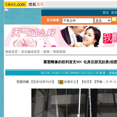
音乐
|
音
音乐搜索：
搜狐首页
>
音乐频道首页
>
新闻
>
明星新闻
重塑雕像的权利首支MV 化身后朋克奴隶(组图
MUSIC.SOHU.COM 2006年12月15日21:59 来源：搜
页面功能 【
我来说两句(
0
)
】 【
收藏本文
】 【
推荐
】【字体：
大
中
小