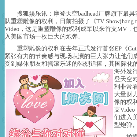
搜狐娱乐讯：摩登天空badhead厂牌旗下最
队重塑雕像的权利，日前拍摄了《TV Show(hang the 
Video，这是重塑雕像的权利成军以来首支MV
入美国市场一枚巨大的炮弹。
重塑雕像的权利在去年正式发行首张EP《Cut 
紧张有力的节奏感与现场表演的巨大张力让他们
受到媒体朋友和摇滚乐迷的强烈追捧，其国际化
海外发
登天空
利非常
大量财
像的权
支Vid
们进入
型炮弹
拍摄场