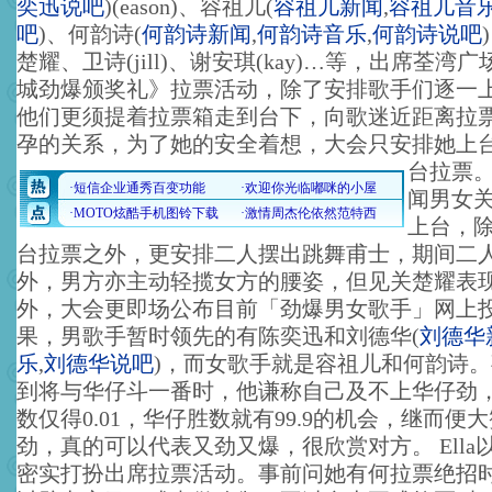
奕迅说吧
)
(eason)、容祖儿
(
容祖儿新闻
,
容祖儿音
吧
)
、何韵诗
(
何韵诗新闻
,
何韵诗音乐
,
何韵诗说吧
)
楚耀、卫诗(jill)、谢安琪(kay)…等，出席荃湾
城劲爆颁奖礼》拉票活动，除了安排歌手们逐一
他们更须提着拉票箱走到台下，向歌迷近距离拉票
孕的关系，为了她的安全着想，大会只安排她上
台拉票
闻男女
上台，
台拉票之外，更安排二人摆出跳舞甫士，期间二
外，男方亦主动轻揽女方的腰姿，但见关楚耀表
外，大会更即场公布目前「劲爆男女歌手」网上
果，男歌手暂时领先的有陈奕迅和刘德华
(
刘德华
乐
,
刘德华说吧
)
，而女歌手就是容祖儿和何韵诗。事
到将与华仔斗一番时，他谦称自己及不上华仔劲
数仅得0.01，华仔胜数就有99.9的机会，继而便
劲，真的可以代表又劲又爆，很欣赏对方。 Ella
密实打扮出席拉票活动。事前问她有何拉票绝招