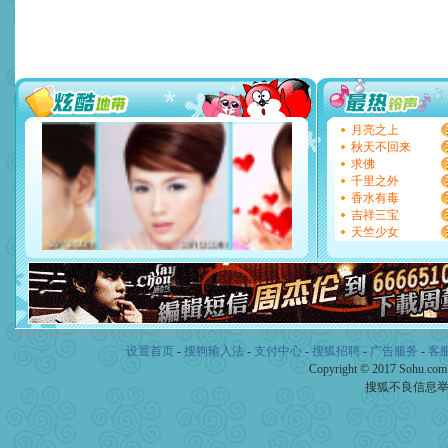
[圣诞节]
圣诞节到了，想想
你太多，只有给你五千万：
要平安！千万要知足！千万
[圣诞节]
不只这样的日子才
能正大光明地骚扰你,告诉你
天都要快乐噢!
[圣诞节]
奉上一颗祝福的心,
如意,快乐,鲜花,一切美好的
月亮之上
[元旦]
看到你我会触电；看
秋天不回来
断电。爱你是我职业，想你
求佛
你是我专业！水晶之恋祝你
千里之外
[元旦]
如果上天让我许三个
香水有毒
起；二是再生再世和你在一
吉祥三宝
离。水晶之恋祝你新年快乐
天竺少女
[元旦]
当我狠下心扭头离去
泣，这痛楚让我明白我多么
卖了。水晶之恋祝你新年快
[春节]
风柔雨润好月圆，半
颜！冬去春来似水如烟，劳
道一声平安！新年吉祥万事
[春节]
传说薰衣草有四片叶
设置首页
-
搜狗输入法
-
支付中心
-
搜狐招聘
-
广告服务
-
客
片叶子是希望，第三片叶子
Copyright © 2017 Sohu.co
送你一棵薰衣草，愿你新年
搜狐不良信息