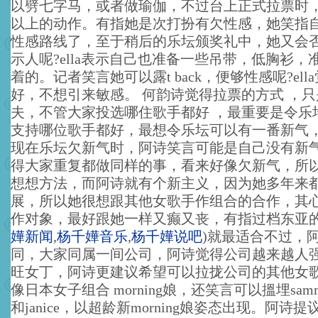
以劈七字马，或者做瑜伽，不过台上正式拉票时，e
以上的动作。有指她是次打扮有欠性感，她笑指
性感路线了，至于稍后的乐坛颁奖礼中，她又会
示人呢?ella表示自己也准备一些吊带，低胸衫，
着的。记者笑言她可以露t back，便够性感呢?ell
好，不想引来敏感。 何韵诗觉得拉票的方式 ，
夫，不管大家投选哪住歌手都好 ，最重要是令乐
支持哪位歌手都好，最想令乐坛可以有一番新气
现在乐坛欠新气时，阿诗笑言可能是自己没有新
得大家重复都做同样的事，看来好像欠新气，所
想想方法，而阿诗就有个新主义，因为她多年来
展，所以她很想跟其他女歌手作组合的合作，其
作对象，最好跟她一样又癫又丧，有指过档东亚
嬅新闻
,
杨千嬅音乐
,
杨千嬅说吧
)
就最适合不过，
同，大家同属一间公司，阿诗觉得公司越来越人
旺女丁，阿诗更建议希望可以拉拢公司的其他女
像日本女子组合 morning娘，还笑言可以搵埋samm
和janice，以超龄新morning娘姿态出现。阿诗提