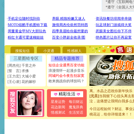
*遵守《互联网电
*遵守《全国人大
[圣诞节]
圣诞节到了，想想
你太多，只有给你五千万：
要平安！千万要知足！千万
[圣诞节]
不只这样的日子才
能正大光明地骚扰你,告诉你
天都要快乐噢!
[圣诞节]
奉上一颗祝福的心,
搜狐短信
小灵通
性感丽人
如意,快乐,鲜花,一切美好的
三星图铃专区
精品专题推荐
[元旦]
看到你我会触电；看
断电。爱你是我职业，想你
短信企业通秀百变功能
[周杰伦] 千里之外
你是我专业！水晶之恋祝你
浪漫情怀一起漫步音乐
[誓 言] 求佛
[元旦]
如果上天让我许三个
同城约会今夜告别寂寞
[王力宏] 大城小爱
起；二是再生再世和你在一
敢来挑战你的球技吗？
[王心凌] 花的嫁纱
离。水晶之恋祝你新年快乐
[元旦]
当我狠下心扭头离去
精彩生活
泣，这痛楚让我明白我多么
卖了。水晶之恋祝你新年快
星座运势
每日财运
[春节]
风柔雨润好月圆，半
花边新闻
魔鬼辞典
今日运程如何？财运、事业
颜！冬去春来似水如烟，劳
情感测试
生活笑话
桃花运，给你详细道来！！
道一声平安！新年吉祥万事
[春节]
传说薰衣草有四片叶
片叶子是希望，第三片叶子
送你一棵薰衣草，愿你新年