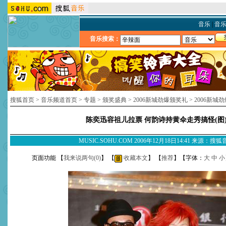
音乐
|
音
音乐搜索：
搜狐首页
>
音乐频道首页
>
专题
>
颁奖盛典
>
2006新城劲爆颁奖礼
>
2006新城
陈奕迅容祖儿拉票 何韵诗持黄伞走秀搞怪(图
MUSIC.SOHU.COM 2006年12月18日14:41 来源：搜
页面功能 【
我来说两句(
0
)
】 【
收藏本文
】 【
推荐
】【字体：
大
中
小