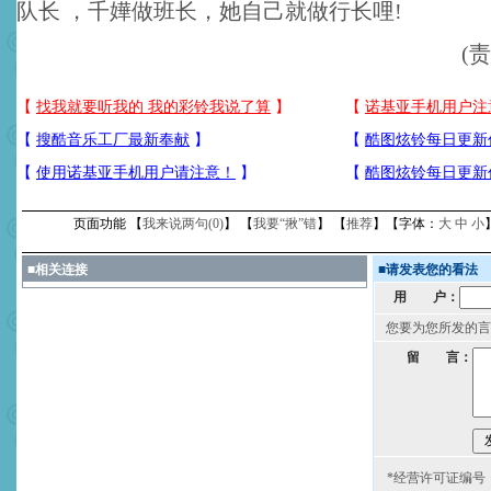
队长 ，千嬅做班长，她自己就做行长哩!
(
页面功能 【
我来说两句(
0
)
】 【
我要“揪”错
】 【
推荐
】【字体：
大
中
小
■
相关连接
■
请发表您的看法
用 户：
您要为您所发的言
留 言：
*经营许可证编号：京