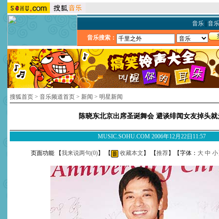
音乐
|
音
音乐搜索：
搜狐首页
>
音乐频道首页
>
新闻
>
明星新闻
陈晓东北京出席圣诞舞会 避谈绯闻女友掉头就
MUSIC.SOHU.COM 2006年12月22日11:57
页面功能 【
我来说两句(
0
)
】 【
收藏本文
】 【
推荐
】【字体：
大
中
小