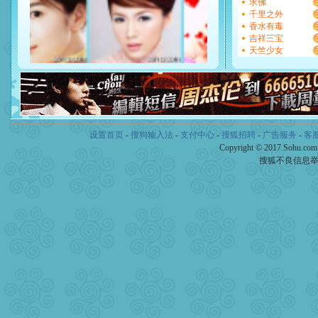
求佛
断电。爱你是我职业，想你
千里之外
你是我专业！水晶之恋祝你
香水有毒
[元旦]
如果上天让我许三个
吉祥三宝
起；二是再生再世和你在一
天竺少女
离。水晶之恋祝你新年快乐
[元旦]
当我狠下心扭头离去
泣，这痛楚让我明白我多么
卖了。水晶之恋祝你新年快
[春节]
风柔雨润好月圆，半
颜！冬去春来似水如烟，劳
道一声平安！新年吉祥万事
设置首页
-
搜狗输入法
-
支付中心
-
搜狐招聘
-
广告服务
-
客
[春节]
传说薰衣草有四片叶
Copyright © 2017 Sohu.co
片叶子是希望，第三片叶子
搜狐不良信息
送你一棵薰衣草，愿你新年