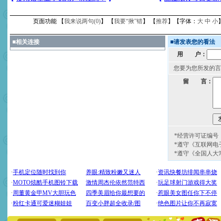
页面功能 【
我来说两句(
0
)
】 【
我要“揪”错
】 【
推荐
】【字体：
大
中
小
■
相关连接
■
请发表您的看法
用 户：
您要为您所发的言
留 言：
*经营许可证编号：京
*遵守《互联网电
*遵守《全国人大
[圣诞节]
圣诞节到了，想想
你太多，只有给你五千万：
要平安！千万要知足！千万
[圣诞节]
不只这样的日子才
能正大光明地骚扰你,告诉你