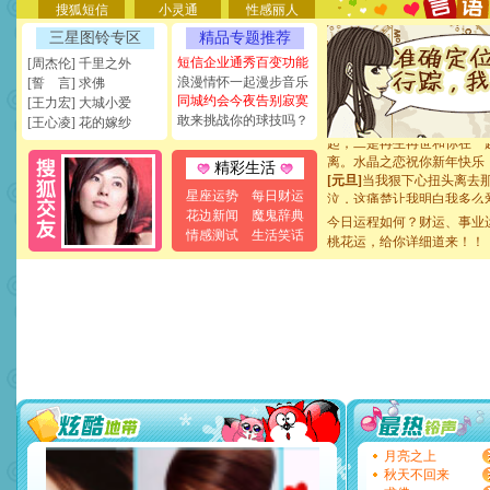
天都要快乐噢!
搜狐短信
小灵通
性感丽人
[圣诞节]
奉上一颗祝福的心,
三星图铃专区
精品专题推荐
如意,快乐,鲜花,一切美好的
[元旦]
看到你我会触电；看
短信企业通秀百变功能
[周杰伦] 千里之外
断电。爱你是我职业，想你
浪漫情怀一起漫步音乐
[誓 言] 求佛
你是我专业！水晶之恋祝你
同城约会今夜告别寂寞
[王力宏] 大城小爱
[元旦]
如果上天让我许三个
敢来挑战你的球技吗？
[王心凌] 花的嫁纱
起；二是再生再世和你在一
离。水晶之恋祝你新年快乐
精彩生活
[元旦]
当我狠下心扭头离去
泣，这痛楚让我明白我多么
星座运势
每日财运
卖了。水晶之恋祝你新年快
花边新闻
魔鬼辞典
今日运程如何？财运、事业
[春节]
风柔雨润好月圆，半
情感测试
生活笑话
桃花运，给你详细道来！！
颜！冬去春来似水如烟，劳
道一声平安！新年吉祥万事
[春节]
传说薰衣草有四片叶
片叶子是希望，第三片叶子
送你一棵薰衣草，愿你新年
[圣诞节]
圣诞节到了，想想
你太多，只有给你五千万：
要平安！千万要知足！千万
[圣诞节]
不只这样的日子才
能正大光明地骚扰你,告诉你
天都要快乐噢!
[圣诞节]
奉上一颗祝福的心,
月亮之上
如意,快乐,鲜花,一切美好的
秋天不回来
[元旦]
看到你我会触电；看