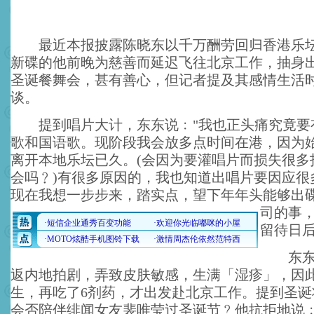
最近本报披露陈晓东以千万酬劳回归香港乐坛
新碟的他前晚为慈善而延迟飞往北京工作，抽身出
圣诞餐舞会，甚有善心，但记者提及其感情生活
谈。
提到唱片大计，东东说﹕"我也正头痛究竟要
歌和国语歌。现阶段我会放多点时间在港，因为
离开本地乐坛已久。(会因为要灌唱片而损失很多
会吗﹖)有很多原因的，我也知道出唱片要因应很
现在我想一步步来，踏实点，望下年年头能够出
司的事
留待日后
东东亦
返内地拍剧，弄致皮肤敏感，生满「湿疹」，因
生，再吃了6剂药，才出发赴北京工作。提到圣诞
会否陪伴绯闻女友裴唯莹过圣诞节﹖他抗拒地说﹕