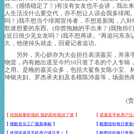
些。(感情稳定了﹖)有没有女友也不会讲，我出
人生活没什么要交代，亦不想让人误会我多绯闻。
吗﹖)我不想当个绯闻宣传者，不想造新闻，八卦
歌迷想要的东西。(你曾拖她的手出来﹖)我拖你
(近日很少见女友吗﹖)我不想再讲。"再追问东东
久，他便掉头就走，回避记者追访。
另外，关心妍亦为大会担任表演嘉宾，并亲手
物篮，内有她出道至今约10只签了名的个人专辑
之用。是晚的嘉宾众多，包括大鲨鱼女陈小宝、
坤铭夫妇、罗杰承夫妇及名模陈沛嘉等，场面热
(