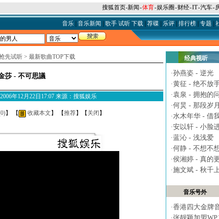
搜狐首页
-
新闻
-
体育
-
娱乐圈
-
财经
-
IT
-
汽车
-
音乐
|
音乐新闻
|
歌手
试听
下载
|
荐碟
|
乐评
|
排行榜
|
专题
|
抢先试听
>
最新歌曲TOP下载
经典视听
·
孙燕姿 - 逆光
金莎 - 不可思議
·
黄征 - 绝不放
·
袁泉 - 拥抱的
M 2006年12月22日17:07 来源：搜狐娱乐
·
何炅 - 那段岁
(
0
)
】 【
收藏本文
】 【
推荐
】【
关闭
】
·
水木年华 - 借
·
安以轩 - 小脸
·
蓝沁 - 浅浅爱
·
何静 - 不想不
·
侯湘婷 - 真的
·
施文斌 - 秋千
音乐号外
·
香港四大金牌
·
张靓颖加盟WP