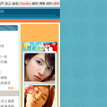
房产
-
女人
-
短信
-
ChinaRen
-
邮件
-
博客
-
BBS
-
搜狗
社区
手
问号
月
我一生
进行曲
想
更精彩
上的诺言
更多>>
音乐人做客
1歌曲录制