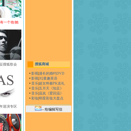
还有一个他/她
搜狐商城
黄征搜狐歌会
•
影视
|
漫长的婚约DVD
•
影视
|
3Q童趣英语
•
音乐
|
超女终极PK送礼
•
音乐
|
五月天《知足》
•
音乐
|
温岚《爱回温》
•
彩妆
|
明星彩妆大盘点
中国年巡演专区
-- 给编辑写信