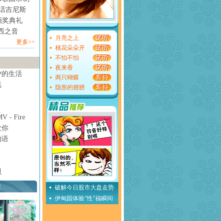
情话吉尼斯
颁奖典礼
西之音
月亮之上
更多>>
桃花朵朵开
不怕不怕
夜来香
妒的生活
两只蝴蝶
甩
隐形的翅膀
- Fire
欢你
物语
贝
荐
破解今日股市大盘走势
伊甸园体验"性"福瞬间