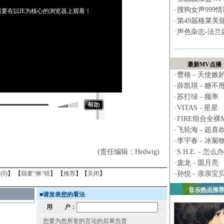
·
搜狗女声999
要在以IE为核心的浏览器上观看！
·
第49届格莱美
·
声色杂志-法兰
最新MV点播
·
曹格 - 天使嫉
·
薛凯琪 - 糖不
·
苏打绿 - 频率
·
VITAS - 星星
·
FIRE组合全裸MV 
·
飞轮海 - 超喜
·
李宇春 - 冰菊
(责任编辑：Hedwig)
·
S.H.E. - 怎么办
·
庞龙 - 圆月亮
(
0
)
】 【
我要“揪”错
】 【
推荐
】【
关闭
】
·
孙悦 - 亲亲宝
音乐热点推
■
请发表您的看法
用 户：
您要为您所发的言论的后果负责