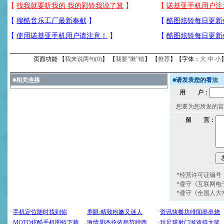
页面功能 【
我来说两句(
0
)
】 【
我要“揪”错
】 【
推荐
】【字体：
大
中
小
■
相关连接
■
请发表您的看法
用 户：
您要为您所发的言
留 言：
*经营许可证编号：京
*遵守《互联网电
*遵守《全国人大
[圣诞节]
圣诞节到了，想想