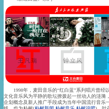
1998年，麦田音乐的“红白蓝”系列唱片曾经
文化音乐风为平静的歌坛撩拨起一丝动人的涟漪
企划概念及新人推广手段成为当年中国流行音乐
线，也为朴树
(
朴树新闻
,
朴树音乐
,
朴树说吧
)
、叶