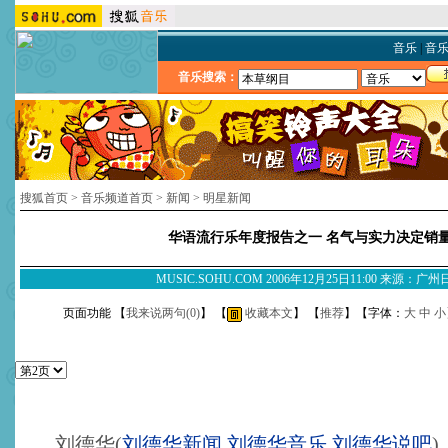
音乐
|
音
音乐搜索：
搜狐首页
>
音乐频道首页
>
新闻
>
明星新闻
华语流行乐年度报告之一 名气与实力决定销
MUSIC.SOHU.COM 2006年12月25日11:00 来源：广
页面功能 【
我来说两句(
0
)
】 【
收藏本文
】 【
推荐
】【字体：
大
中
小
刘德华
(
刘德华新闻
,
刘德华音乐
,
刘德华说吧
)