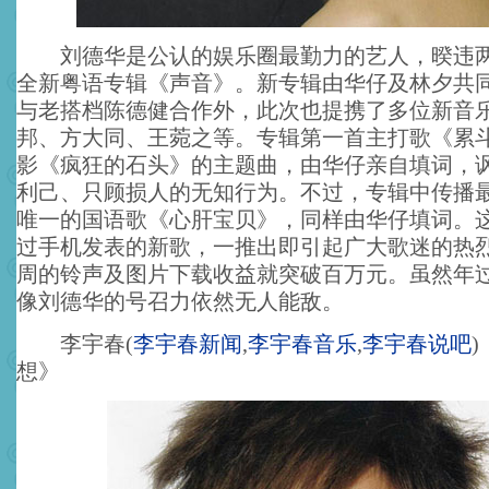
刘德华是公认的娱乐圈最勤力的艺人，暌违两
全新粤语专辑《声音》。新专辑由华仔及林夕共
与老搭档陈德健合作外，此次也提携了多位新音
邦、方大同、王菀之等。专辑第一首主打歌《累
影《疯狂的石头》的主题曲，由华仔亲自填词，
利己、只顾损人的无知行为。不过，专辑中传播
唯一的国语歌《心肝宝贝》，同样由华仔填词。
过手机发表的新歌，一推出即引起广大歌迷的热
周的铃声及图片下载收益就突破百万元。虽然年过
像刘德华的号召力依然无人能敌。
李宇春
(
李宇春新闻
,
李宇春音乐
,
李宇春说吧
)
想》