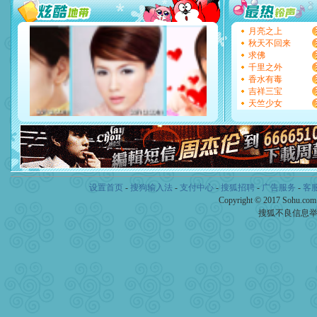
天都要快乐噢!
[圣诞节]
奉上一颗祝福的心,
月亮之上
如意,快乐,鲜花,一切美好的
秋天不回来
[元旦]
看到你我会触电；看
求佛
断电。爱你是我职业，想你
千里之外
你是我专业！水晶之恋祝你
香水有毒
[元旦]
如果上天让我许三个
吉祥三宝
起；二是再生再世和你在一
天竺少女
离。水晶之恋祝你新年快乐
[元旦]
当我狠下心扭头离去
泣，这痛楚让我明白我多么
卖了。水晶之恋祝你新年快
[春节]
风柔雨润好月圆，半
颜！冬去春来似水如烟，劳
道一声平安！新年吉祥万事
设置首页
-
搜狗输入法
-
支付中心
-
搜狐招聘
-
广告服务
-
客
[春节]
传说薰衣草有四片叶
Copyright © 2017 Sohu.co
片叶子是希望，第三片叶子
搜狐不良信息
送你一棵薰衣草，愿你新年