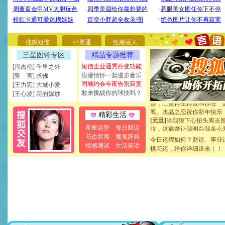
你太多，只有给你五千万：
要平安！千万要知足！千万
[圣诞节]
不只这样的日子才
能正大光明地骚扰你,告诉你
天都要快乐噢!
搜狐短信
小灵通
性感丽人
[圣诞节]
奉上一颗祝福的心,
如意,快乐,鲜花,一切美好的
三星图铃专区
精品专题推荐
[元旦]
看到你我会触电；看
短信企业通秀百变功能
[周杰伦] 千里之外
断电。爱你是我职业，想你
浪漫情怀一起漫步音乐
[誓 言] 求佛
你是我专业！水晶之恋祝你
同城约会今夜告别寂寞
[王力宏] 大城小爱
[元旦]
如果上天让我许三个
敢来挑战你的球技吗？
[王心凌] 花的嫁纱
起；二是再生再世和你在一
离。水晶之恋祝你新年快乐
[元旦]
当我狠下心扭头离去
精彩生活
泣，这痛楚让我明白我多么
星座运势
每日财运
卖了。水晶之恋祝你新年快
花边新闻
魔鬼辞典
[春节]
风柔雨润好月圆，半
今日运程如何？财运、事业
情感测试
生活笑话
颜！冬去春来似水如烟，劳
桃花运，给你详细道来！！
道一声平安！新年吉祥万事
[春节]
传说薰衣草有四片叶
片叶子是希望，第三片叶子
送你一棵薰衣草，愿你新年
[圣诞节]
圣诞节到了，想想
你太多，只有给你五千万：
要平安！千万要知足！千万
[圣诞节]
不只这样的日子才
能正大光明地骚扰你,告诉你