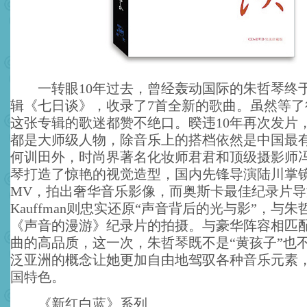
一转眼10年过去，曾经轰动国际的朱哲琴终
辑《七日谈》，收录了7首全新的歌曲。虽然等了
这张专辑的歌迷都赞不绝口。暌违10年再次发片
都是大师级人物，除音乐上的搭档依然是中国最
何训田外，时尚界著名化妆师君君和顶级摄影师
琴打造了惊艳的视觉造型，国内先锋导演陆川掌
MV，拍出奢华音乐影像，而奥斯卡最佳纪录片导演
Kauffman则忠实还原“声音背后的光与影”，与
《声音的漫游》纪录片的拍摄。与豪华阵容相匹配
曲的高品质，这一次，朱哲琴既不是“黄孩子”也不
泛亚洲的概念让她更加自由地驾驭各种音乐元素
国特色。
《新红白蓝》系列