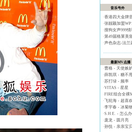
音乐号外
·
香港四大金牌
·
张靓颖加盟WP
·
搜狗女声999
·
第49届格莱美
·
声色杂志-法兰
最新MV点播
·
曹格 - 天使嫉
·
薛凯琪 - 糖不
·
苏打绿 - 频率
·
VITAS - 星星
·
FIRE组合全裸MV 
·
飞轮海 - 超喜
·
李宇春 - 冰菊
·
S.H.E. - 怎么办
·
庞龙 - 圆月亮
·
孙悦 - 亲亲宝