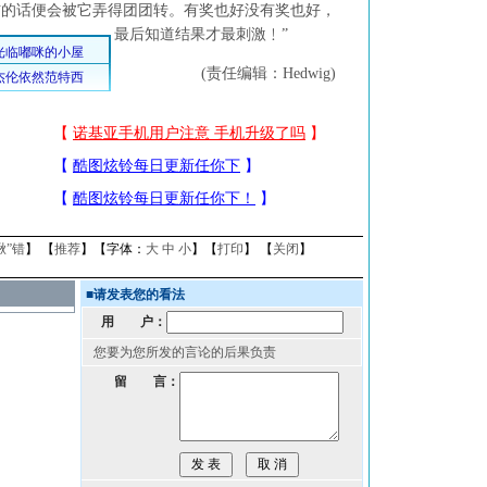
信的话便会被它弄得团团转。
有奖也好没有奖也好，
最后知道结果才最刺激﹗”
(责任编辑：Hedwig)
揪”错
】 【
推荐
】【字体：
大
中
小
】【
打印
】 【
关闭
】
■
请发表您的看法
用 户：
您要为您所发的言论的后果负责
留 言：