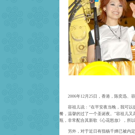
2006年12月25日，香港，陈奕迅、
容祖儿说﹕“在平安夜当晚，我可以提
餐，温韾的过了一个圣诞夜。”容祖儿又
瓶，非常配合其新歌《心花怒放》，所
另外，对于近日有指杨千嬅已被内定得