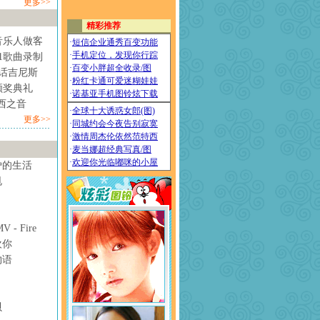
更多>>
音乐人做客
1歌曲录制
情话吉尼斯
颁奖典礼
西之音
更多>>
妒的生活
甩
- Fire
欢你
物语
贝