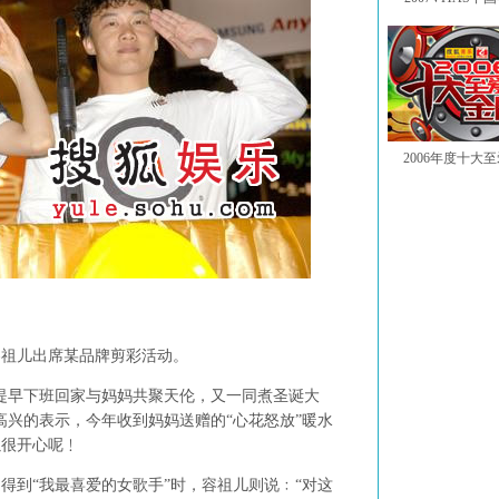
2006年度十大
容祖儿出席某品牌剪彩活动。
早下班回家与妈妈共聚天伦，又一同煮圣诞大
高兴的表示，今年收到妈妈送赠的“心花怒放”暖水
以很开心呢﹗
到“我最喜爱的女歌手”时，容祖儿则说﹕“对这