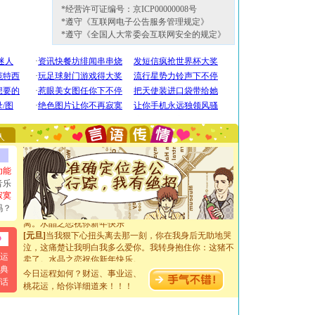
*经营许可证编号：京ICP00000008号
*遵守《互联网电子公告服务管理规定》
*遵守《全国人大常委会互联网安全的规定》
[圣诞节]
圣诞节到了，想想没什么送给你的，又不打算给
你太多，只有给你五千万：千万快乐！千万要健康！千万
要平安！千万要知足！千万不要忘记我！
[圣诞节]
不只这样的日子才会想起你,而是这样的日子才
能正大光明地骚扰你,告诉你,圣诞要快乐!新年要快乐!天
天都要快乐噢!
[圣诞节]
奉上一颗祝福的心,在这个特别的日子里,愿幸福,
人
如意,快乐,鲜花,一切美好的祝愿与你同在.圣诞快乐!
[元旦]
看到你我会触电；看不到你我要充电；没有你我会
断电。爱你是我职业，想你是我事业，抱你是我特长，吻
功能
你是我专业！水晶之恋祝你新年快乐
音乐
[元旦]
如果上天让我许三个愿望，一是今生今世和你在一
寂寞
起；二是再生再世和你在一起；三是三生三世和你不再分
吗？
离。水晶之恋祝你新年快乐
[元旦]
当我狠下心扭头离去那一刻，你在我身后无助地哭
泣，这痛楚让我明白我多么爱你。我转身抱住你：这猪不
卖了。水晶之恋祝你新年快乐。
运
[春节]
风柔雨润好月圆，半岛铁盒伴身边，每日尽显开心
典
今日运程如何？财运、事业运、
颜！冬去春来似水如烟，劳碌人生需尽欢！听一曲轻歌，
话
道一声平安！新年吉祥万事如愿
桃花运，给你详细道来！！！
[春节]
传说薰衣草有四片叶子：第一片叶子是信仰，第二
片叶子是希望，第三片叶子是爱情，第四片叶子是幸运。