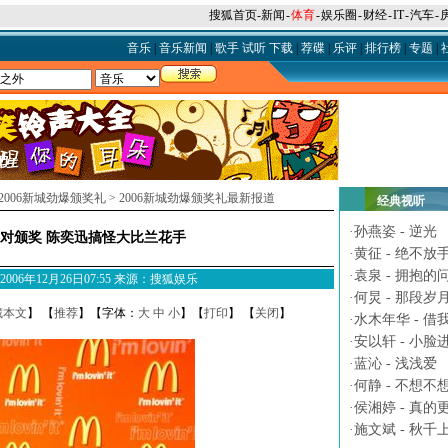
搜狐首页
-
新闻
-
体育
-
娱乐圈
-
财经
-
IT
-
汽车
-
音乐
|
音乐新闻
|
歌手
试听
下载
|
荐碟
|
乐评
|
排行榜
|
专题
|
2006新城劲爆颁奖礼
>
2006新城劲爆颁奖礼最新报道
经典视听
·
孙燕姿 - 逆光
对颁奖 陈奕迅搞怪大比兰花手
·
黄征 - 绝不放
·
袁泉 - 拥抱的
M 2006年12月26日07:55 来源：搜狐娱乐
·
何炅 - 那段岁
藏本文
】 【
推荐
】【字体：
大
中
小
】【
打印
】 【
关闭
】
·
水木年华 - 借
·
安以轩 - 小脸
·
蓝沁 - 浅浅爱
·
何静 - 不想不
·
侯湘婷 - 真的
·
施文斌 - 秋千