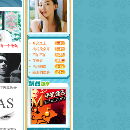
荐
月亮之上
还有一个他/她
桃花朵朵开
不怕不怕
夜来香
两只蝴蝶
隐形的翅膀
黄征搜狐歌会
中国年巡演专区