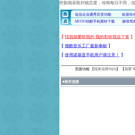
些新闻采取封锁态度，传闻每日不同，
页面功能 【
我来说两句(
0
)
】 【
我要“
■
相关连接