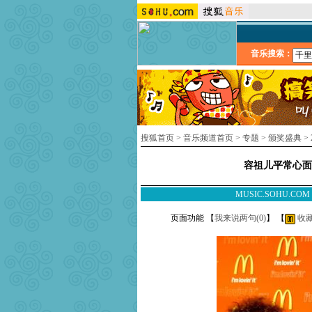
音乐搜索：
搜狐首页
>
音乐频道首页
>
专题
>
颁奖盛典
>
容祖儿平常心面
MUSIC.SOHU.CO
页面功能 【
我来说两句(
0
)
】 【
收