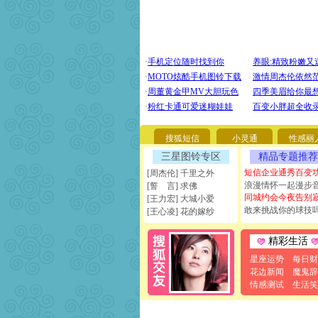
搜狐短信
小灵通
性感丽
三星图铃专区
精品专题推荐
短信企业通秀百变
[周杰伦] 千里之外
浪漫情怀一起漫步
[誓 言] 求佛
同城约会今夜告别
[王力宏] 大城小爱
敢来挑战你的球技
[王心凌] 花的嫁纱
精彩生活
星座运势
每日财
花边新闻
魔鬼辞
情感测试
生活笑