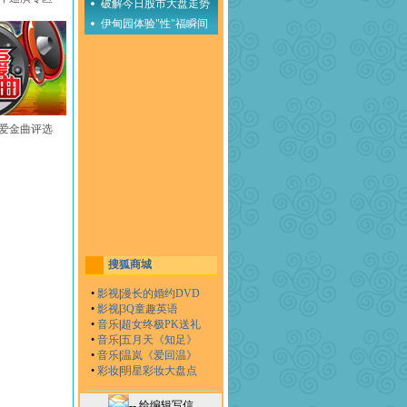
破解今日股市大盘走势
伊甸园体验"性"福瞬间
至爱金曲评选
搜狐商城
•
影视
|
漫长的婚约DVD
•
影视
|
3Q童趣英语
•
音乐
|
超女终极PK送礼
•
音乐
|
五月天《知足》
•
音乐
|
温岚《爱回温》
•
彩妆
|
明星彩妆大盘点
-- 给编辑写信