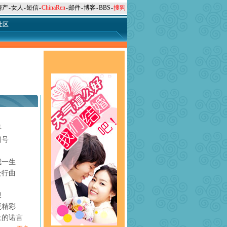
房产
-
女人
-
短信
-
ChinaRen
-
邮件
-
博客
-
BBS
-
搜狗
社区
手
问号
月
我一生
进行曲
想
更精彩
上的诺言