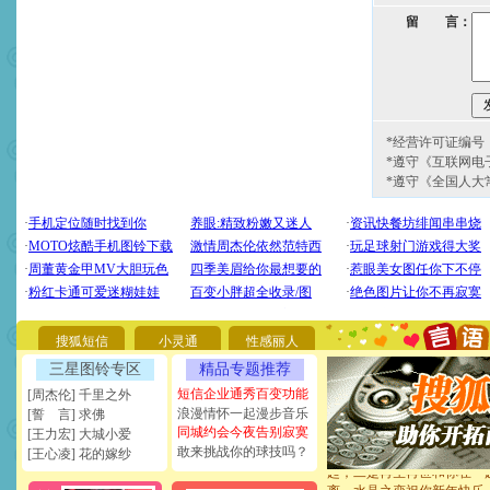
留 言：
*经营许可证编号：京
*遵守《互联网电
*遵守《全国人大
[圣诞节]
圣诞节到了，想想
你太多，只有给你五千万：
要平安！千万要知足！千万
[圣诞节]
不只这样的日子才
能正大光明地骚扰你,告诉你
天都要快乐噢!
搜狐短信
小灵通
性感丽人
[圣诞节]
奉上一颗祝福的心,
三星图铃专区
精品专题推荐
如意,快乐,鲜花,一切美好的
[元旦]
看到你我会触电；看
短信企业通秀百变功能
[周杰伦] 千里之外
断电。爱你是我职业，想你
浪漫情怀一起漫步音乐
[誓 言] 求佛
你是我专业！水晶之恋祝你
同城约会今夜告别寂寞
[王力宏] 大城小爱
[元旦]
如果上天让我许三个
敢来挑战你的球技吗？
[王心凌] 花的嫁纱
起；二是再生再世和你在一
离。水晶之恋祝你新年快乐