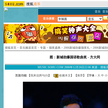
音乐
|
音
音乐搜索：
搜狐首页
>
音乐频道首页
>
专题
>
颁奖盛典
>
2006新城劲爆颁奖礼
>
2006新城
图：新城劲爆国语歌曲奖 - 方大同
MUSIC.SOHU.COM 2006年12月26日22:06 来源：搜
页面功能 【
我来说两句(
0
)
】 【
收藏本文
】 【
推荐
】【字体：
大
中
小