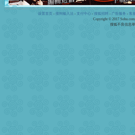
[春节]
风柔雨润好月圆，半
颜！冬去春来似水如烟，劳
道一声平安！新年吉祥万事
设置首页
-
搜狗输入法
-
支付中心
-
搜狐招聘
-
广告服务
-
客
[春节]
传说薰衣草有四片叶
Copyright © 2017 Sohu.co
片叶子是希望，第三片叶子
搜狐不良信息
送你一棵薰衣草，愿你新年