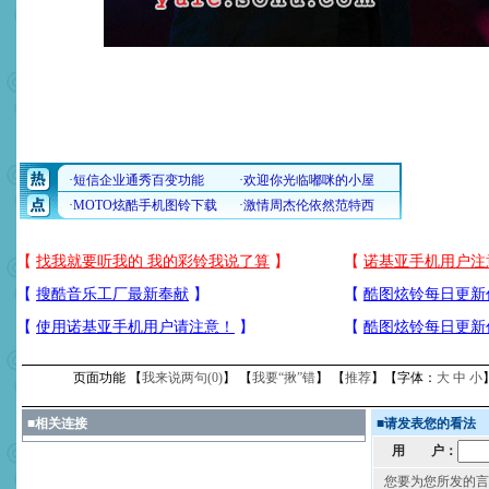
页面功能 【
我来说两句(
0
)
】 【
我要“揪”错
】 【
推荐
】【字体：
大
中
小
■
相关连接
■
请发表您的看法
用 户：
您要为您所发的言