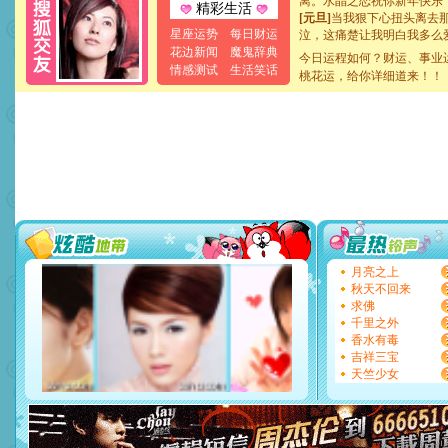
精彩生活
[元旦]
当我狠下心扭头离去
泣，这痛楚让我明白我多么
星座运势
每日财运
卖了。水晶之恋祝你新年快
花边新闻
魔鬼辞典
今日运程如何？财运、事业
[春节]
风柔雨润好月圆，半
情感测试
生活笑话
桃花运，给你详细道来！！
颜！冬去春来似水如烟，劳
道一声平安！新年吉祥万事
[春节]
传说薰衣草有四片叶
片叶子是希望，第三片叶子
送你一棵薰衣草，愿你新年
[圣诞节]
圣诞节到了，想想
你太多，只有给你五千万：
要平安！千万要知足！千万
[圣诞节]
不只这样的日子才
能正大光明地骚扰你,告诉你
天都要快乐噢!
[圣诞节]
奉上一颗祝福的心,
月亮之上
如意,快乐,鲜花,一切美好的
秋天不回来
[元旦]
看到你我会触电；看
求佛
断电。爱你是我职业，想你
千里之外
你是我专业！水晶之恋祝你
香水有毒
[元旦]
如果上天让我许三个
吉祥三宝
起；二是再生再世和你在一
天竺少女
离。水晶之恋祝你新年快乐
[元旦]
当我狠下心扭头离去
泣，这痛楚让我明白我多么
卖了。水晶之恋祝你新年快