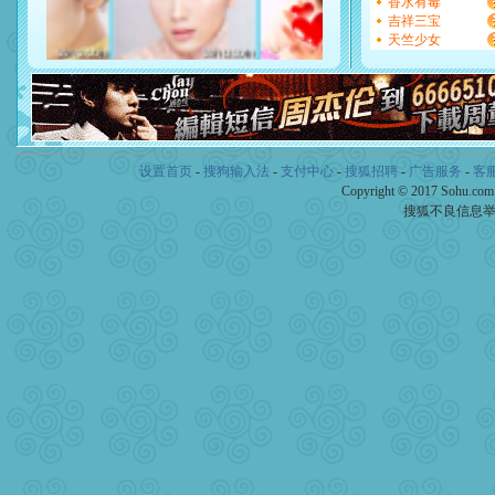
香水有毒
[元旦]
如果上天让我许三个
吉祥三宝
起；二是再生再世和你在一
天竺少女
离。水晶之恋祝你新年快乐
[元旦]
当我狠下心扭头离去
泣，这痛楚让我明白我多么
卖了。水晶之恋祝你新年快
[春节]
风柔雨润好月圆，半
颜！冬去春来似水如烟，劳
道一声平安！新年吉祥万事
设置首页
-
搜狗输入法
-
支付中心
-
搜狐招聘
-
广告服务
-
客
[春节]
传说薰衣草有四片叶
Copyright © 2017 Sohu.co
片叶子是希望，第三片叶子
搜狐不良信息
送你一棵薰衣草，愿你新年