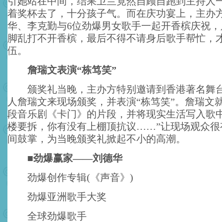
引她站在中间，结果卫兰竟然自顾自跑到主持人
着奖杯去了，十分孩子气。而在庆功宴上，主办
华、李克勤与6位劲爆男女歌手一起开香槟庆祝，
脚乱打不开香槟，最后不得不请身后歌手帮忙，
伍。
詹瑞文表演“栋笃笑”
颁奖礼当晚，主办方特别邀请到香港著名舞台
人詹瑞文来现场颁奖，并表演“栋笃笑”。詹瑞文
段音乐剧《卡门》的片段，并将现实生活写入歌中
楼要拆，你有没有上棚顶抗议……”让现场观众很
间鼓掌，为当晚颁奖礼掀起不小的高潮。
■劲爆赢家——刘德华
劲爆创作专辑(《声音》)
劲爆亚洲歌手大奖
全球劲爆歌手