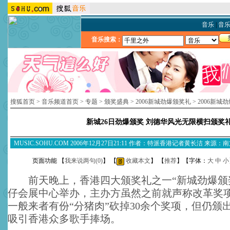
音乐
|
音
音乐搜索：
搜狐首页
>
音乐频道首页
>
专题
>
颁奖盛典
>
2006新城劲爆颁奖礼
>
2006新城
新城26日劲爆颁奖 刘德华风光无限横扫颁奖
MUSIC.SOHU.COM 2006年12月27日21:11 作者：特派香港记者黄长洁 来
页面功能 【
我来说两句(
0
)
】 【
收藏本文
】 【
推荐
】【字体：
大
中
小
前天晚上，香港四大颁奖礼之一“新城劲爆颁
仔会展中心举办，主办方虽然之前就声称改革奖
一般来者有份“分猪肉”砍掉30余个奖项，但仍颁出
吸引香港众多歌手捧场。