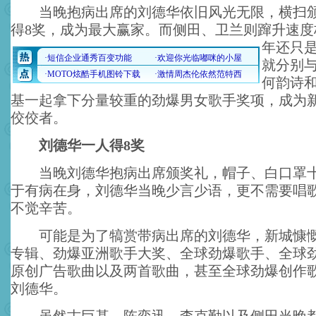
当晚抱病出席的刘德华依旧风光无限，横扫颁
得8奖，成为最大赢家。
而侧田、卫兰则蹿升速度
年还只
就分别
何韵诗
基一起拿下分量较重的劲爆男女歌手奖项，成为
佼佼者。
刘德华一人得8奖
当晚刘德华抱病出席颁奖礼，帽子、白口罩十
于有病在身，刘德华当晚少言少语，更不需要唱
不觉辛苦。
可能是为了犒赏带病出席的刘德华，新城慷慨
专辑、劲爆亚洲歌手大奖、全球劲爆歌手、全球
原创广告歌曲以及两首歌曲，甚至全球劲爆创作
刘德华。