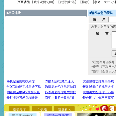
页面功能 【
我来说两句(
0
)
】 【
我要“揪”错
】 【
推荐
】【字体：
大
中
小
■
相关连接
■
请发表您的看法
用 户：
您要为您所发的言
留 言：
*经营许可证编号：京
*遵守《互联网电
*遵守《全国人大
[圣诞节]
圣诞节到了，想想
你太多，只有给你五千万：
要平安！千万要知足！千万
[圣诞节]
不只这样的日子才
能正大光明地骚扰你,告诉你
天都要快乐噢!
搜狐短信
小灵通
性感丽人
[圣诞节]
奉上一颗祝福的心,
如意,快乐,鲜花,一切美好的
三星图铃专区
精品专题推荐