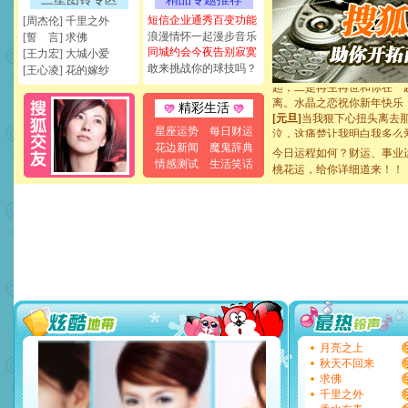
[元旦]
看到你我会触电；看
短信企业通秀百变功能
[周杰伦] 千里之外
断电。爱你是我职业，想你
浪漫情怀一起漫步音乐
[誓 言] 求佛
你是我专业！水晶之恋祝你
同城约会今夜告别寂寞
[王力宏] 大城小爱
[元旦]
如果上天让我许三个
敢来挑战你的球技吗？
[王心凌] 花的嫁纱
起；二是再生再世和你在一
离。水晶之恋祝你新年快乐
[元旦]
当我狠下心扭头离去
精彩生活
泣，这痛楚让我明白我多么
星座运势
每日财运
卖了。水晶之恋祝你新年快
花边新闻
魔鬼辞典
[春节]
今日运程如何？财运、事业
风柔雨润好月圆，半
情感测试
生活笑话
颜！冬去春来似水如烟，劳
桃花运，给你详细道来！！
道一声平安！新年吉祥万事
[春节]
传说薰衣草有四片叶
片叶子是希望，第三片叶子
送你一棵薰衣草，愿你新年
[圣诞节]
圣诞节到了，想想
你太多，只有给你五千万：
要平安！千万要知足！千万
[圣诞节]
不只这样的日子才
能正大光明地骚扰你,告诉你
天都要快乐噢!
[圣诞节]
奉上一颗祝福的心,
月亮之上
如意,快乐,鲜花,一切美好的
秋天不回来
[元旦]
看到你我会触电；看
求佛
断电。爱你是我职业，想你
千里之外
你是我专业！水晶之恋祝你