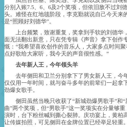
虽然古巨基、陈奕迅、李克勤以及侧田当晚都
分别入账7.5、6、6及2个奖项，但依旧敌不过刘
头。难怪在红地毯阶段，李克勤就说自己今天来
是“照顾好刘德华”。
上台频繁，致谢重复，奖拿到手软的刘德华，
面无法翻出新意，只在凭专辑《声音》拿下创作
慨：“我希望喜欢创作的音乐人，大家多点时间聚
点好歌给大家听，我今天的声音很性感。”
去年新人王，今年领头羊
去年侧田和卫兰分别拿下了男女新人王，今年
仅仅用一年时间，就与奋斗多年的前辈们一起拿
劲爆女歌手。
侧田虽然当晚只收获了“新城劲爆男歌手”和“
曲”两个奖项，但“男歌手”这一奖项实在分量够
演时，台下粉丝喊到撕心裂肺。庆功宴上，黄柏
让传媒拍照，可见侧田在金牌位置已经举足轻重