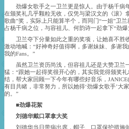
劲爆女歌手之一卫兰更是惊人。由于杨千病年
在颁奖礼几乎颗粒无收，仅凭与梁汉文的《滚》拿
歌曲”奖，实际上只能算半个，而同门“一姐”卫
占杨千病之位，与容祖儿、何韵诗一起拿下“劲爆
卫兰夺下分量如此之重的奖项，让她喜不胜收
激动地喊：“好神奇好值得啊，多谢妹妹、多谢我
我的Fans。”
虽然卫兰资历尚浅，但容祖儿还是大赞卫兰一
猛：“跟她一起得奖很开心的，其实我觉得颁奖礼
结，帮大家回顾一下今年有哪些好音乐，JANICE
有目共睹，非常努力，所以她得‘劲爆女歌手’大
的。”
■劲爆花絮
刘德华戴口罩拿大奖
刘德华当日带病出席，帽子、口罩保护措施做