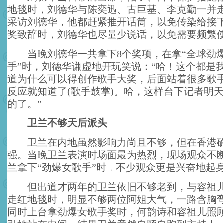
地毯时，刘德华与陈奕迅、古巨基、李克勤一并
采访刘德华，他都赶紧推开话筒，以免传染给接
奖致辞时，刘德华也尽量少说话，以免需要频繁
当晚刘德华一共拿下8个奖项，在拿“全球劲
手”时，刘德华谦虚地开玩笑说：“哈！这个都是
道为什么可以得创作歌手大奖，后面站着很多歌
反应就知道了(歌手鼓掌)。哈，这样台下记者明
的了。”
卫兰不够天后派头
卫兰在内地虽然影响力尚且不够，但在香港确
强。当晚卫兰表演时场面最为热烈，现场观众不
兰拿下“劲爆女歌手”时，不少观众更是兴奋地起
但出道才两年的卫兰依旧不够老到，与容祖儿
走红地毯时，明显不够两位阿姐大气，一路含胸
同时上台拿劲爆女歌手奖时，何韵诗和容祖儿照