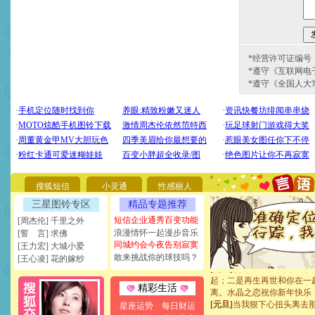
*经营许可证编号：京
*遵守《互联网电
*遵守《全国人大
[圣诞节]
圣诞节到了，想想
你太多，只有给你五千万：
要平安！千万要知足！千万
[圣诞节]
不只这样的日子才
能正大光明地骚扰你,告诉你
搜狐短信
小灵通
性感丽人
天都要快乐噢!
[圣诞节]
奉上一颗祝福的心,
三星图铃专区
精品专题推荐
如意,快乐,鲜花,一切美好的
短信企业通秀百变功能
[周杰伦] 千里之外
[元旦]
看到你我会触电；看
浪漫情怀一起漫步音乐
[誓 言] 求佛
断电。爱你是我职业，想你
同城约会今夜告别寂寞
[王力宏] 大城小爱
你是我专业！水晶之恋祝你
敢来挑战你的球技吗？
[王心凌] 花的嫁纱
[元旦]
如果上天让我许三个
起；二是再生再世和你在一
离。水晶之恋祝你新年快乐
精彩生活
[元旦]
当我狠下心扭头离去
星座运势
每日财运
泣，这痛楚让我明白我多么