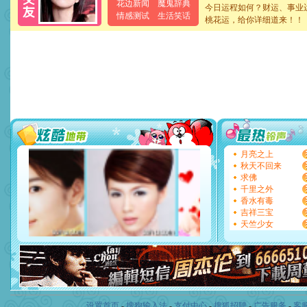
花边新闻
魔鬼辞典
卖了。水晶之恋祝你新年快
今日运程如何？财运、事业
情感测试
生活笑话
[春节]
风柔雨润好月圆，半
桃花运，给你详细道来！！
颜！冬去春来似水如烟，劳
道一声平安！新年吉祥万事
[春节]
传说薰衣草有四片叶
片叶子是希望，第三片叶子
送你一棵薰衣草，愿你新年
[圣诞节]
圣诞节到了，想想
你太多，只有给你五千万：
要平安！千万要知足！千万
[圣诞节]
不只这样的日子才
能正大光明地骚扰你,告诉你
天都要快乐噢!
月亮之上
[圣诞节]
奉上一颗祝福的心,
秋天不回来
如意,快乐,鲜花,一切美好的
求佛
[元旦]
看到你我会触电；看
千里之外
断电。爱你是我职业，想你
香水有毒
你是我专业！水晶之恋祝你
吉祥三宝
[元旦]
如果上天让我许三个
天竺少女
起；二是再生再世和你在一
离。水晶之恋祝你新年快乐
[元旦]
当我狠下心扭头离去
泣，这痛楚让我明白我多么
卖了。水晶之恋祝你新年快
[春节]
风柔雨润好月圆，半
颜！冬去春来似水如烟，劳
设置首页
-
搜狗输入法
-
支付中心
-
搜狐招聘
-
广告服务
-
客