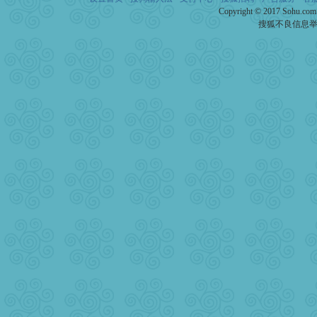
道一声平安！新年吉祥万事
Copyright © 2017 Sohu.co
[春节]
传说薰衣草有四片叶
搜狐不良信息
片叶子是希望，第三片叶子
送你一棵薰衣草，愿你新年