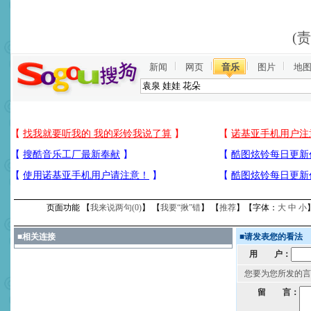
(
新闻
网页
音乐
图片
地
页面功能 【
我来说两句(
0
)
】 【
我要“揪”错
】 【
推荐
】【字体：
大
中
小
■
相关连接
■
请发表您的看法
用 户：
您要为您所发的言
留 言：