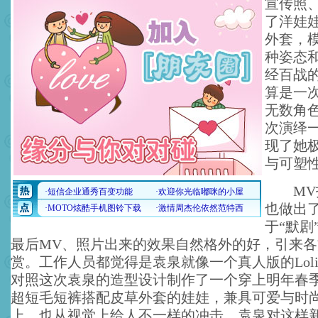
宣传照
了洋娃
外套，
种姿态
经百战
算是一
无数角
次演绎一
现了她
与可塑
MV拍
也做出
于“默剧
最后MV、照片出来的效果自然格外的好，引来
赏。工作人员都觉得是袁泉就像一个真人版的Loli
对照这次袁泉的造型设计制作了一个穿上明年春季
超短毛短裤搭配皮草外套的娃娃，兼具可爱与时
上，也从视觉上给人不一样的冲击。袁泉对这样