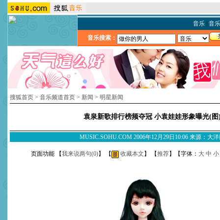
音乐
|
音
音乐搜索：
搜狐首页
>
音乐频道首页
>
新闻
>
明星新闻
袁泉新歌排行榜频夺冠 小袁娃娃形象曝光(图
MUSIC.SOHU.COM 2006年12月29日10:06 来源：大
页面功能 【
我来说两句(
0
)
】 【
收藏本文
】 【
推荐
】【字体：
大
中
小