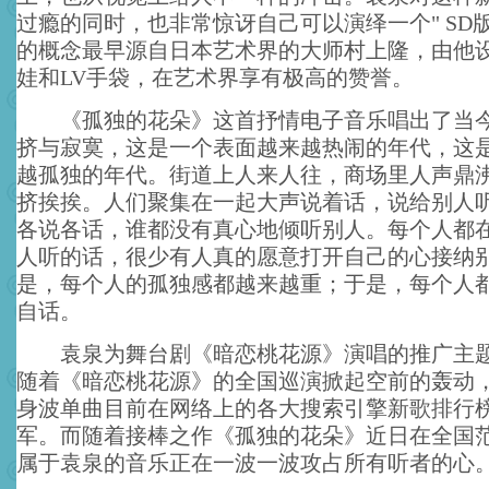
过瘾的同时，也非常惊讶自己可以演绎一个" SD
的概念最早源自日本艺术界的大师村上隆，由他
娃和LV手袋，在艺术界享有极高的赞誉。
《孤独的花朵》这首抒情电子音乐唱出了当今
挤与寂寞，这是一个表面越来越热闹的年代，这
越孤独的年代。街道上人来人往，商场里人声鼎
挤挨挨。人们聚集在一起大声说着话，说给别人
各说各话，谁都没有真心地倾听别人。每个人都
人听的话，很少有人真的愿意打开自己的心接纳
是，每个人的孤独感都越来越重；于是，每个人
自话。
袁泉为舞台剧《暗恋桃花源》演唱的推广主题
随着《暗恋桃花源》的全国巡演掀起空前的轰动
身波单曲目前在网络上的各大搜索引擎新歌排行
军。而随着接棒之作《孤独的花朵》近日在全国
属于袁泉的音乐正在一波一波攻占所有听者的心