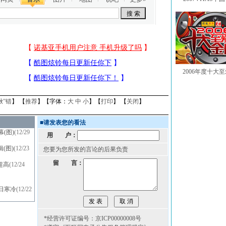
2006年度十大
揪”错
】 【
推荐
】【字体：
大
中
小
】【
打印
】 【
关闭
】
■
请发表您的看法
(图)
(12/29
用 户：
(图)
(12/23
您要为您所发的言论的后果负责
留 言：
超高
(12/24
日寒冷
(12/22
*经营许可证编号：京ICP00000008号