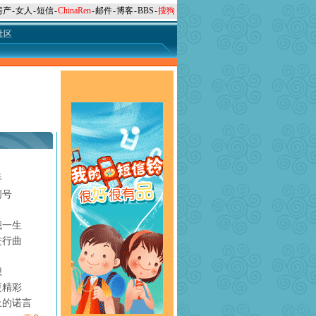
房产
-
女人
-
短信
-
ChinaRen
-
邮件
-
博客
-
BBS
-
搜狗
社区
手
问号
月
我一生
进行曲
想
更精彩
上的诺言