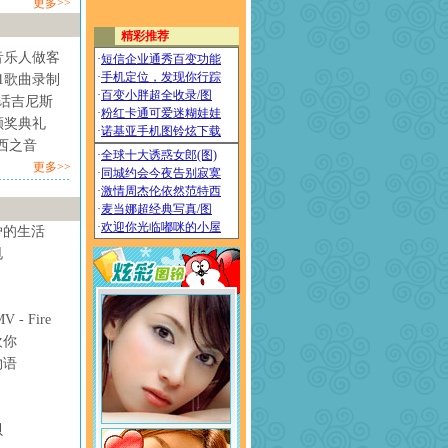
更多>>
音乐人做客
1歌曲录制
情话吉尼斯
颁奖典礼
西之音
更多>>
妒的生活
甩
- Fire
欢你
物语
贝