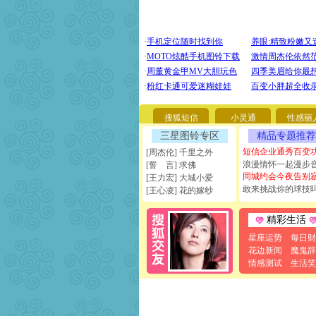
搜狐短信
小灵通
性感丽
三星图铃专区
精品专题推荐
短信企业通秀百变
[周杰伦] 千里之外
浪漫情怀一起漫步
[誓 言] 求佛
同城约会今夜告别
[王力宏] 大城小爱
敢来挑战你的球技
[王心凌] 花的嫁纱
精彩生活
星座运势
每日财
花边新闻
魔鬼辞
情感测试
生活笑