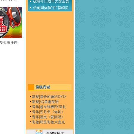
破解今日股市大盘走势
伊甸园体验"性"福瞬间
至爱金曲评选
搜狐商城
•
影视
|
漫长的婚约DVD
•
影视
|
3Q童趣英语
•
音乐
|
超女终极PK送礼
•
音乐
|
五月天《知足》
•
音乐
|
温岚《爱回温》
•
彩妆
|
明星彩妆大盘点
-- 给编辑写信