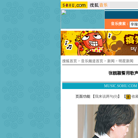
音乐搜索：
搜狐首页
>
音乐频道首页
>
新闻
>
明星新闻
张靓颖誓用歌声
MUSIC.SOHU.CO
页面功能 【
我来说两句(
0
)
】 【
收