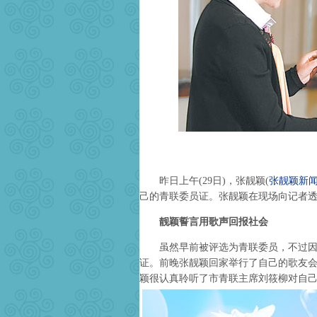
昨日上午(29日)，张靓颖
(
张靓颖新
己的青联委员证。张靓颖在现场向记者
靓颖誓言用歌声回报社会
虽然早前被评选为青联委员，不过因为
证。前晚张靓颖回家举行了自己的歌友
颖很认真聆听了市青联主席刘筱柳对自