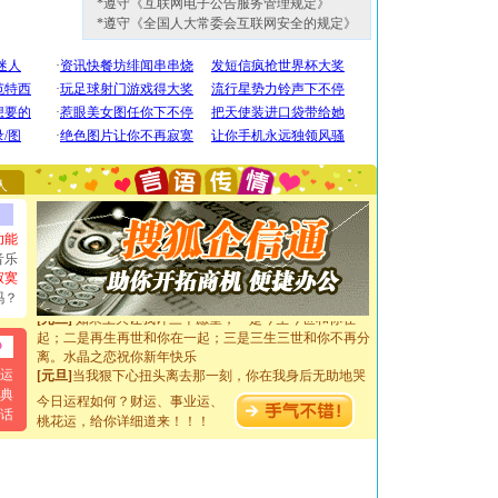
*遵守《互联网电子公告服务管理规定》
*遵守《全国人大常委会互联网安全的规定》
[圣诞节]
圣诞节到了，想想没什么送给你的，又不打算给
你太多，只有给你五千万：千万快乐！千万要健康！千万
要平安！千万要知足！千万不要忘记我！
[圣诞节]
不只这样的日子才会想起你,而是这样的日子才
能正大光明地骚扰你,告诉你,圣诞要快乐!新年要快乐!天
人
天都要快乐噢!
[圣诞节]
奉上一颗祝福的心,在这个特别的日子里,愿幸福,
如意,快乐,鲜花,一切美好的祝愿与你同在.圣诞快乐!
功能
[元旦]
看到你我会触电；看不到你我要充电；没有你我会
音乐
断电。爱你是我职业，想你是我事业，抱你是我特长，吻
寂寞
你是我专业！水晶之恋祝你新年快乐
吗？
[元旦]
如果上天让我许三个愿望，一是今生今世和你在一
起；二是再生再世和你在一起；三是三生三世和你不再分
离。水晶之恋祝你新年快乐
[元旦]
当我狠下心扭头离去那一刻，你在我身后无助地哭
运
泣，这痛楚让我明白我多么爱你。我转身抱住你：这猪不
典
卖了。水晶之恋祝你新年快乐。
今日运程如何？财运、事业运、
话
[春节]
风柔雨润好月圆，半岛铁盒伴身边，每日尽显开心
桃花运，给你详细道来！！！
颜！冬去春来似水如烟，劳碌人生需尽欢！听一曲轻歌，
道一声平安！新年吉祥万事如愿
[春节]
传说薰衣草有四片叶子：第一片叶子是信仰，第二
片叶子是希望，第三片叶子是爱情，第四片叶子是幸运。