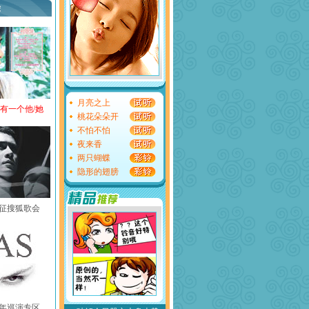
荐
月亮之上
还有一个他/她
桃花朵朵开
不怕不怕
夜来香
两只蝴蝶
隐形的翅膀
黄征搜狐歌会
中国年巡演专区