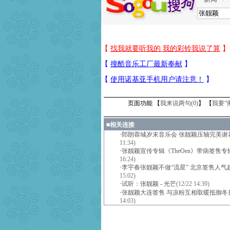
页面功能 【
我来说两句(
0
)
】 【
我要“
■
相关连接
·
郎朗蓉城岁末音乐会 张靓颖压轴完美谢幕
11:34)
·
张靓颖宣传专辑《TheOen》带病签售专辑
16:24)
·
李宇春张靓颖不做“流星” 北京签售人气
15:02)
·
试听：张靓颖 - 光芒
(12/22 14:39)
·
张靓颖大连签售 与凉粉互相取暖抵御冬
14:03)