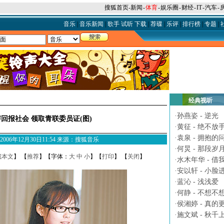
搜狐首页
-
新闻
-
体育
-
娱乐圈
-
财经
-
IT
-
汽车
-
音乐
|
音乐新闻
|
歌手
试听
下载
|
荐碟
|
乐评
|
排行榜
|
专题
|
经典视听
·
孙燕姿 - 逆光
回报社会 领取青联委员证(图)
·
黄征 - 绝不放
·
袁泉 - 拥抱的
M 2006年12月30日11:54 来源：搜狐音乐
·
何炅 - 那段岁
藏本文
】 【
推荐
】【字体：
大
中
小
】【
打印
】 【
关闭
】
·
水木年华 - 借
·
安以轩 - 小脸
·
蓝沁 - 浅浅爱
·
何静 - 不想不
·
侯湘婷 - 真的
·
施文斌 - 秋千