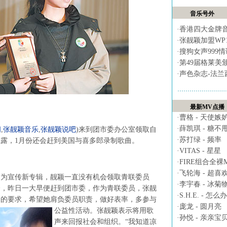
音乐号外
·
香港四大金牌
·
张靓颖加盟WP
·
搜狗女声999
·
第49届格莱美
·
声色杂志-法兰
最新MV点播
·
曹格 - 天使嫉
·
薛凯琪 - 糖不
闻
,
张靓颖音乐
,
张靓颖说吧
)
来到团市委办公室领取自
·
苏打绿 - 频率
透露，1月份还会赶到美国与喜多郎录制歌曲。
·
VITAS - 星星
·
FIRE组合全裸MV 
·
飞轮海 - 超喜
宣传新专辑，靓颖一直没有机会领取青联委员
·
李宇春 - 冰菊
会，昨日一大早便赶到团市委，作为青联委员，张靓
·
S.H.E. - 怎么办
己的要求，希望她肩负委员职责，做好表率，多参与
·
庞龙 - 圆月亮
公益性活动。
张靓颖表示将用歌
·
孙悦 - 亲亲宝
声来回报社会和组织。“我知道凉