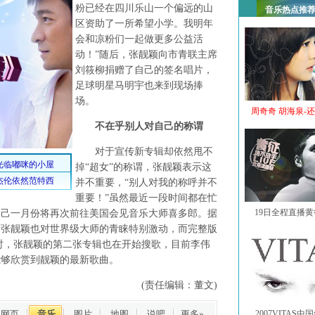
粉已经在四川乐山一个偏远的山
音乐热点推
区资助了一所希望小学。我明年
会和凉粉们一起做更多公益活
动！”随后，张靓颖向市青联主席
刘筱柳捐赠了自己的签名唱片，
足球明星马明宇也来到现场捧
场。
周奇奇 胡海泉-
不在乎别人对自己的称谓
对于宣传新专辑却依然甩不
掉“超女”的称谓，张靓颖表示这
并不重要，“别人对我的称呼并不
重要！”虽然最近一段时间都在忙
19日全程直播
自己一月份将再次前往美国会见音乐大师喜多郎。据
而张靓颖也对世界级大师的青睐特别激动，而完整版
同时，张靓颖的第二张专辑也在开始搜歌，目前李伟
能够欣赏到靓颖的最新歌曲。
(责任编辑：董文)
网页
音乐
图片
地图
说吧
更多»
2007VITAS