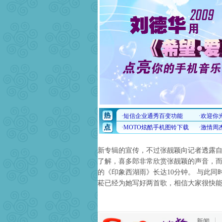
新专辑的宣传，不过张靓颖向记者透露
了解，喜多郎非常欣赏张靓颖的声音，
的《印象西湖雨》长达10分钟。 与此
菘已经为她写好两首歌，相信大家很快
新闻