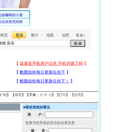
网页
音乐
图片
地图
说吧
更多»
揪”错
】 【
推荐
】【字体：
大
中
小
】【
打印
】 【
关闭
】
■
请发表您的看法
用 户：
您要为您所发的言论的后果负责
留 言：