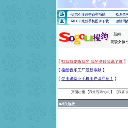
新闻
页面功能 【
我来说两句(
0
)
】 【
我要“
■
相关连接