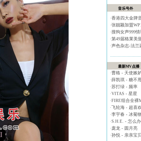
音乐号外
·
香港四大金牌
·
张靓颖加盟WP
·
搜狗女声999
·
第49届格莱美
·
声色杂志-法兰
最新MV点播
·
曹格 - 天使嫉
·
薛凯琪 - 糖不
·
苏打绿 - 频率
·
VITAS - 星星
·
FIRE组合全裸MV 
·
飞轮海 - 超喜
·
李宇春 - 冰菊
·
S.H.E. - 怎么办
·
庞龙 - 圆月亮
·
孙悦 - 亲亲宝