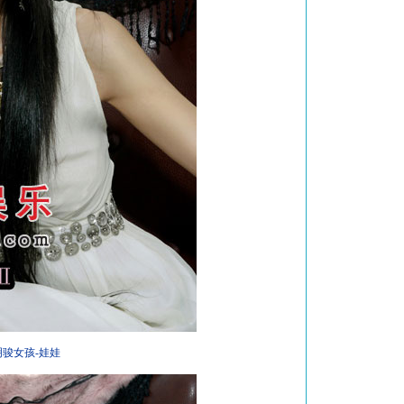
明骏女孩-娃娃