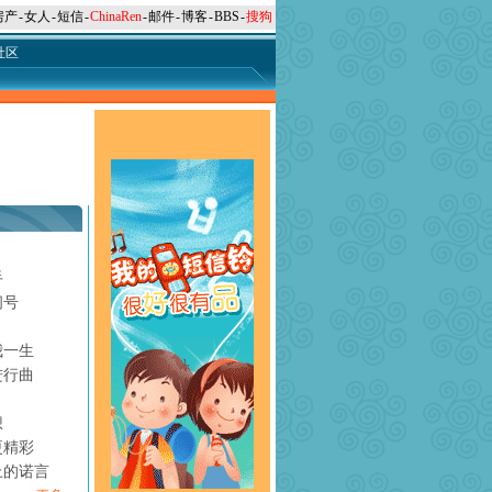
房产
-
女人
-
短信
-
ChinaRen
-
邮件
-
博客
-
BBS
-
搜狗
社区
手
问号
月
我一生
进行曲
想
更精彩
上的诺言