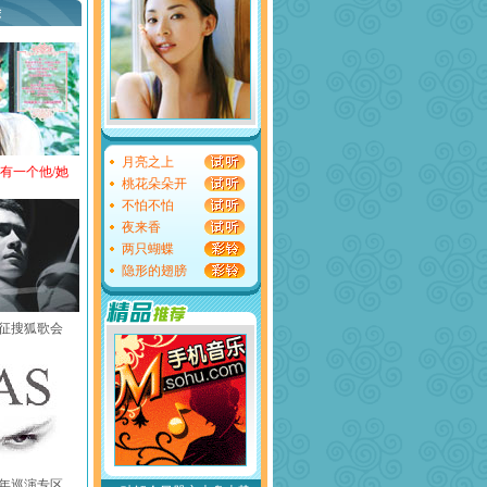
荐
月亮之上
还有一个他/她
桃花朵朵开
不怕不怕
夜来香
两只蝴蝶
隐形的翅膀
黄征搜狐歌会
中国年巡演专区