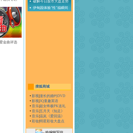
破解今日股市大盘走势
伊甸园体验"性"福瞬间
至爱金曲评选
搜狐商城
•
影视
|
漫长的婚约DVD
•
影视
|
3Q童趣英语
•
音乐
|
超女终极PK送礼
•
音乐
|
五月天《知足》
•
音乐
|
温岚《爱回温》
•
彩妆
|
明星彩妆大盘点
-- 给编辑写信