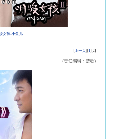
骏女孩-小鱼儿
[
上一页
][
1
][2]
(责任编辑：楚歌)