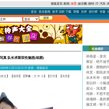
搜狐首页
-
新闻
-
体育
-
娱乐圈
-
财经
-
IT
-
汽车
-
音乐
|
音乐新闻
|
歌手
试听
下载
|
荐碟
|
乐评
|
排行榜
|
专题
|
经典视听
·
孙燕姿 - 逆光
写真 队长求斯双性魅惑(组图)
·
黄征 - 绝不放
·
袁泉 - 拥抱的
M 2006年12月31日14:19 来源：搜狐娱乐
·
何炅 - 那段岁
藏本文
】 【
推荐
】【字体：
大
中
小
】【
打印
】 【
关闭
】
·
水木年华 - 借
·
安以轩 - 小脸
·
蓝沁 - 浅浅爱
·
何静 - 不想不
·
侯湘婷 - 真的
·
施文斌 - 秋千