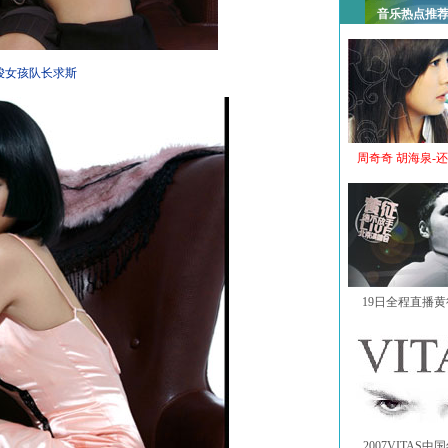
音乐热点推
骏女孩队长求斯
周奇奇 胡海泉-
19日全程直播
2007VITAS