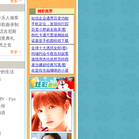
更多>>
音乐人做客
1歌曲录制
情话吉尼斯
颁奖典礼
西之音
更多>>
妒的生活
甩
- Fire
欢你
物语
贝