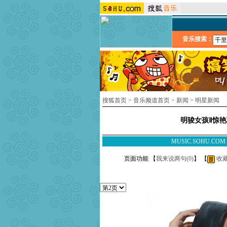
音乐搜索：
搜狐首页
>
音乐频道首页
>
新闻
>
明星新闻
明骏女孩Ⅱ惊艳
MUSIC.SOHU.CO
页面功能 【
我来说两句(
0
)
】 【
收