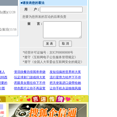
■
请发表您的看法
用 户：
(图)
(12/28
您要为您所发的言论的后果负责
留 言：
众落泪
(11/16
*经营许可证编号：京ICP00000008号
*遵守《互联网电子公告服务管理规定》
*遵守《全国人大常委会互联网安全的规定》
[圣诞节]
圣诞节到了，想想没什么送给你的，又不打算给
你太多，只有给你五千万：千万快乐！千万要健康！千万
要平安！千万要知足！千万不要忘记我！
[圣诞节]
不只这样的日子才会想起你,而是这样的日子才
能正大光明地骚扰你,告诉你,圣诞要快乐!新年要快乐!天
人
天都要快乐噢!
[圣诞节]
奉上一颗祝福的心,在这个特别的日子里,愿幸福,
如意,快乐,鲜花,一切美好的祝愿与你同在.圣诞快乐!
功能
[元旦]
看到你我会触电；看不到你我要充电；没有你我会