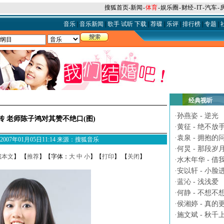
搜狐首页
-
新闻
-
体育
-
娱乐圈
-
财经
-
IT
-
汽车
-
音乐
|
音乐新闻
|
歌手
试听
下载
|
荐碟
|
乐评
|
排行榜
|
专题
|
经典视听
·
孙燕姿 - 逆光
 老师陈子鸿对其赞不绝口(图)
·
黄征 - 绝不放
·
袁泉 - 拥抱的
M 2007年01月05日11:14 来源：搜狐音乐
·
何炅 - 那段岁
藏本文
】 【
推荐
】【字体：
大
中
小
】【
打印
】 【
关闭
】
·
水木年华 - 借
·
安以轩 - 小脸
·
蓝沁 - 浅浅爱
·
何静 - 不想不
·
侯湘婷 - 真的
·
施文斌 - 秋千