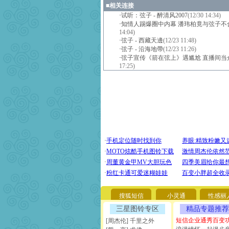
■
相关连接
·
试听：弦子 - 醉清风2007
(12/30 14:34)
·
知情人踢爆圈中内幕 潘玮柏竟与弦子不合
14:04)
·
弦子 - 西藏天邊
(12/23 11:48)
·
弦子 - 沿海地帶
(12/23 11:26)
·
弦子宣传《箭在弦上》遇尴尬 直播间当
17:25)
搜狐短信
小灵通
性感丽
三星图铃专区
精品专题推荐
短信企业通秀百变
[周杰伦] 千里之外