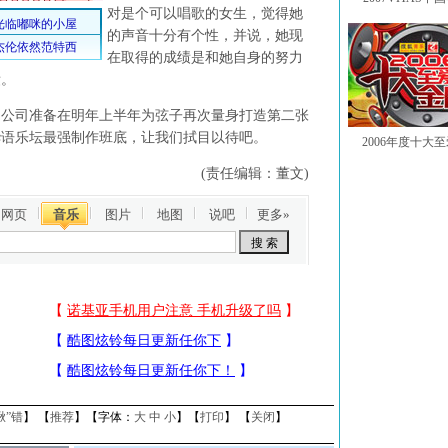
对是个可以唱歌的女生，觉得她
的声音十分有个性，并说，她现
在取得的成绩是和她自身的努力
绩。
司准备在明年上半年为弦子再次量身打造第二张
华语乐坛最强制作班底，让我们拭目以待吧。
2006年度十大
(责任编辑：董文)
网页
音乐
图片
地图
说吧
更多»
揪”错
】 【
推荐
】【字体：
大
中
小
】【
打印
】 【
关闭
】