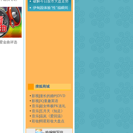
破解今日股市大盘走势
伊甸园体验"性"福瞬间
至爱金曲评选
搜狐商城
•
影视
|
漫长的婚约DVD
•
影视
|
3Q童趣英语
•
音乐
|
超女终极PK送礼
•
音乐
|
五月天《知足》
•
音乐
|
温岚《爱回温》
•
彩妆
|
明星彩妆大盘点
-- 给编辑写信