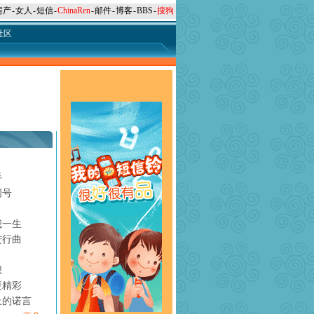
房产
-
女人
-
短信
-
ChinaRen
-
邮件
-
博客
-
BBS
-
搜狗
社区
手
问号
月
我一生
进行曲
想
更精彩
上的诺言