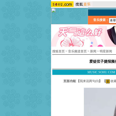
音乐搜索：
搜狐首页
>
音乐频道首页
>
新闻
>
明星新闻
爱徒弦子捷报频传
MUSIC.SOHU.CO
页面功能 【
我来说两句(
0
)
】 【
收