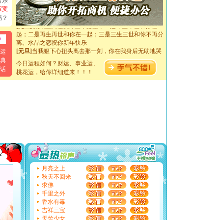
音乐
断电。爱你是我职业，想你是我事业，抱你是我特长，吻
寂寞
你是我专业！水晶之恋祝你新年快乐
吗？
[元旦]
如果上天让我许三个愿望，一是今生今世和你在一
起；二是再生再世和你在一起；三是三生三世和你不再分
离。水晶之恋祝你新年快乐
[元旦]
当我狠下心扭头离去那一刻，你在我身后无助地哭
运
泣，这痛楚让我明白我多么爱你。我转身抱住你：这猪不
典
卖了。水晶之恋祝你新年快乐。
今日运程如何？财运、事业运、
话
[春节]
风柔雨润好月圆，半岛铁盒伴身边，每日尽显开心
桃花运，给你详细道来！！！
颜！冬去春来似水如烟，劳碌人生需尽欢！听一曲轻歌，
道一声平安！新年吉祥万事如愿
[春节]
传说薰衣草有四片叶子：第一片叶子是信仰，第二
片叶子是希望，第三片叶子是爱情，第四片叶子是幸运。
送你一棵薰衣草，愿你新年快乐！
[圣诞节]
圣诞节到了，想想没什么送给你的，又不打算给
你太多，只有给你五千万：千万快乐！千万要健康！千万
要平安！千万要知足！千万不要忘记我！
[圣诞节]
不只这样的日子才会想起你,而是这样的日子才
能正大光明地骚扰你,告诉你,圣诞要快乐!新年要快乐!天
天都要快乐噢!
月亮之上
[圣诞节]
奉上一颗祝福的心,在这个特别的日子里,愿幸福,
秋天不回来
如意,快乐,鲜花,一切美好的祝愿与你同在.圣诞快乐!
求佛
[元旦]
看到你我会触电；看不到你我要充电；没有你我会
千里之外
断电。爱你是我职业，想你是我事业，抱你是我特长，吻
香水有毒
你是我专业！水晶之恋祝你新年快乐
吉祥三宝
[元旦]
如果上天让我许三个愿望，一是今生今世和你在一
天竺少女