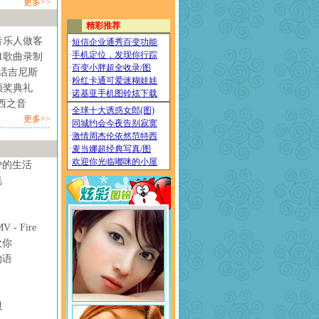
更多>>
音乐人做客
1歌曲录制
情话吉尼斯
颁奖典礼
西之音
更多>>
妒的生活
甩
- Fire
欢你
物语
贝