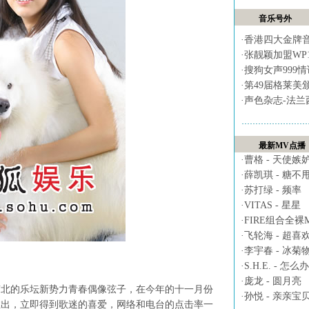
音乐号外
·
香港四大金牌
·
张靓颖加盟WP
·
搜狗女声999
·
第49届格莱美
·
声色杂志-法兰
最新MV点播
·
曹格 - 天使嫉
·
薛凯琪 - 糖不
·
苏打绿 - 频率
·
VITAS - 星星
·
FIRE组合全裸MV 
·
飞轮海 - 超喜
·
李宇春 - 冰菊
·
S.H.E. - 怎么办
·
庞龙 - 圆月亮
的乐坛新势力青春偶像弦子，在今年的十一月份
·
孙悦 - 亲亲宝
推出，立即得到歌迷的喜爱，网络和电台的点击率一