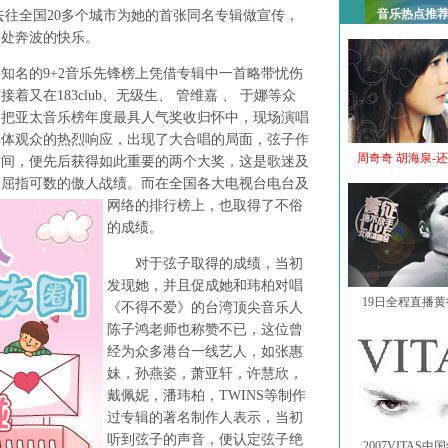
音乐热点推
去往全国20多个城市为她的首张同名专辑做宣传，
四处奔波的快乐。
名的9+2音乐先锋榜上凭借专辑中一首略带忧伤
又在183club、无级生、 管维嘉 、 于娜等众
，把亚太音乐榜年度最具人气奖收归怀中，现场演唱
群体观众的热烈响应，出现了大合唱的局面，弦子作
周奇奇 胡海泉-
时间，便先后获得如此重要的两个大奖，这是歌迷及
中屈指可数的傲人战绩。
而在全国各大电视台电台及
网络的排行榜上，也取得了不俗
的成绩。
对于弦子取得的成绩，当初
发现她，并且促成她和玮柏对唱
19日全程直播
《不得不爱》的台湾顶尖音乐人
陈子鸿老师也称赞不已，这位曾
经为众多港台一线艺人，如张惠
妹，孙燕姿，萧亚轩，许慧欣，
戴佩妮，潘玮柏，TWINS等制作
过专辑的著名制作人表示，当初
听到弦子的声音，便认定弦子绝
2007VITAS