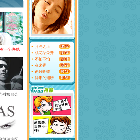
荐
月亮之上
还有一个他/她
桃花朵朵开
不怕不怕
夜来香
两只蝴蝶
隐形的翅膀
黄征搜狐歌会
中国年巡演专区