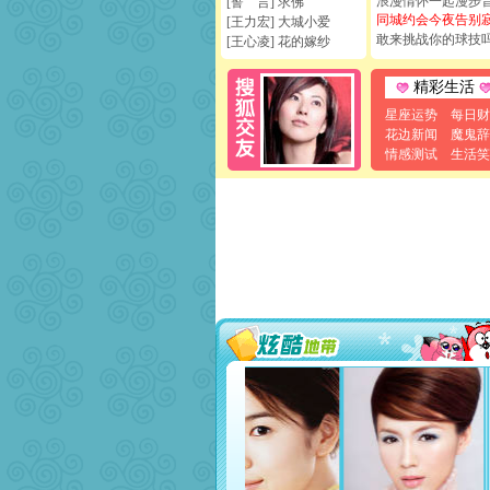
浪漫情怀一起漫步
[誓 言] 求佛
同城约会今夜告别
[王力宏] 大城小爱
敢来挑战你的球技
[王心凌] 花的嫁纱
精彩生活
星座运势
每日财
花边新闻
魔鬼辞
情感测试
生活笑